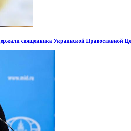
держали священника Украинской Православной Ц