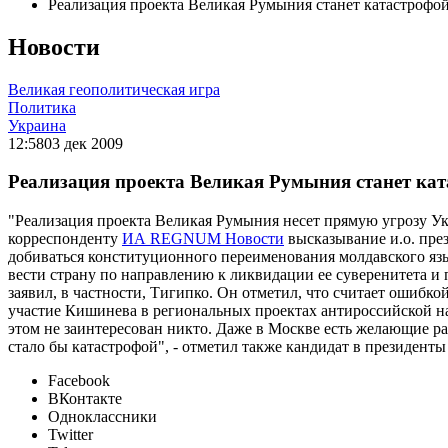
Реализация проекта Великая Румыния станет катастрофо
Новости
Великая геополитическая игра
Политика
Украина
12:58
03 дек 2009
Реализация проекта Великая Румыния станет ка
"Реализация проекта Великая Румыния несет прямую угрозу У
корреспонденту
ИА REGNUM Новости
высказывание и.о. пре
добиваться конституционного переименования молдавского язы
вести страну по направлению к ликвидации ее суверенитета и 
заявил, в частности, Тигипко. Он отметил, что считает ошиб
участие Кишинева в региональных проектах антироссийской на
этом не заинтересован никто. Даже в Москве есть желающие ра
стало бы катастрофой", - отметил также кандидат в президент
Facebook
ВКонтакте
Одноклассники
Twitter