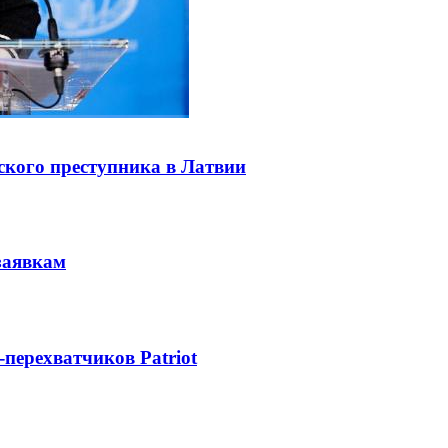
ского преступника в Латвии
заявкам
-перехватчиков Patriot