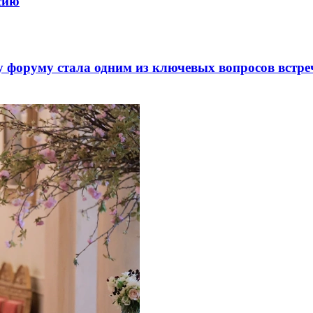
ссию
 форуму стала одним из ключевых вопросов встре