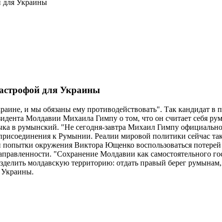
й для Украины
тастрофой для Украины
краине, и мы обязаны ему противодействовать". Так кандидат 
зидента Молдавии Михаила Гимпу о том, что он считает себя ру
ка в румынский. "Не сегодня-завтра Михаил Гимпу официально 
присоединения к Румынии. Реалии мировой политики сейчас тако
кой попытки окружения Виктора Ющенко воспользоваться потере
правленности. "Сохранение Молдавии как самостоятельного госу
зделить молдавскую территорию: отдать правый берег румынам, 
ы Украины.