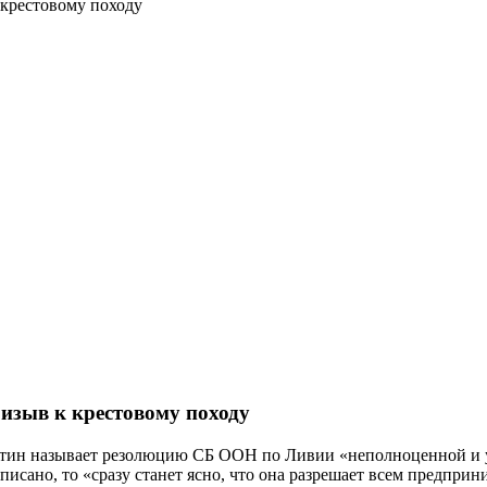
крестовому походу
зыв к крестовому походу
ин называет резолюцию СБ ООН по Ливии «неполноценной и ущ
написано, то «сразу станет ясно, что она разрешает всем предпр