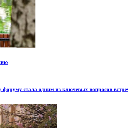
ссию
 форуму стала одним из ключевых вопросов встре