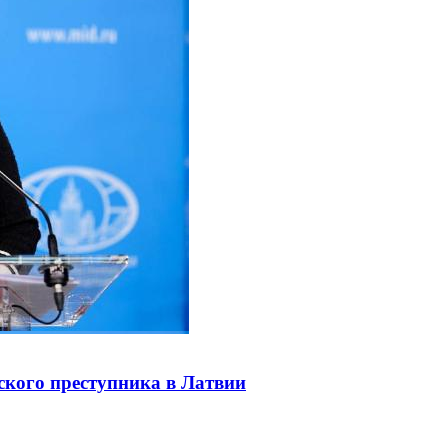
ского преступника в Латвии