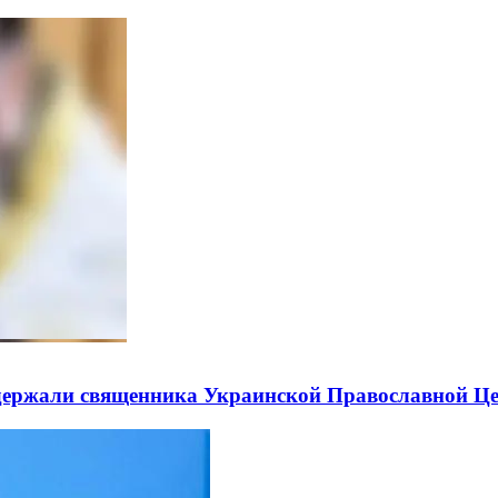
держали священника Украинской Православной Ц