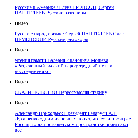
Русские в Америке / Елена БРЭНСОН, Сергей
ПАНТЕЛЕЕВ Русские разговоры
Видео
Русские: народ и язык / Сергей ПАНТЕЛЕЕВ Олег
НЕМЕНСКИЙ Русские разговоры
Видео
Чтения памяти Валерия Ивановича Мошева
«Разделенный русский народ: трудный путь к
воссоединению»
Видео
СКАЗИТЕЛЬСТВО Переосмысляя старину
Видео
Александр Приходько: Президент Беларуси А.Г.
Лукашенко одним из первых понял, что если проиграет
Россия, то на постсоветском пространстве проиграют
все