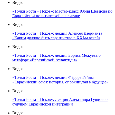
Видео
«Точки Роста – Псков»: Мастер-класс Юрия Шевцова по
Евразийской политической аналитике
Видео
«Точки Роста – Псков»: лекция Алексея Дзерманта
«Каким должно быть евразийство в XXI-м веке?»
Видео
«Точки Роста – Псков»: лекция Бориса Межуева о
метафоре «Евразийской Атлантиды»
Видео
«Точки Роста – Псков»: лекция Фёдора Гайды
«Евразийский союз: история, опрокинутая в будущее»
Видео
«Точки Роста – Псков»: Лекция Александра Гущина о
будущем Евразийской интеграции
Видео