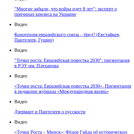
"Многие забыли, что война идет 8 лет": эксперт о
причинах кризиса на Украине
Видео
Концепция евразийского союза – бред? (Евстафьев,
Пантелеев, Гущин)
Видео
"Точки роста: Евразийская повестка 2030": презентация
в РЭУ им. Плеханова
Видео
«Точки роста: Евразийская повестка 2030». Презентация
в редакции журнала «Международная жизнь»
Видео
Дзермант и Пантелеев о русскости
Видео
«Точки Роста – Минск»: Фёдор Гайда об исторических