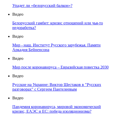
Упадет ли «белорусский балкон»?
Видео
Белорусский гамбит: кризис отношений или чья-то
недоработка?
Видео
Мир - наш. Институт Русского зарубежья. Памяти
Аркадия Бейненсона
Видео
Мир после коронавируса – Евразийская повестка 2030
Видео
Русские на Украине: Виктор Шестаков в "Русских
разговорах" с Сергеем Пантелеевым
Видео
Пандемия коронавируса, мировой экономический
кризис, ЕАЭС и ЕС: победа изоляционизма?