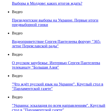
Выборы в Молдове: каких итогов ждать?
Видео
Президентские выборы на Украине. Первые итоги
предвыборной гонки
Видео
Видеоприветствие Сергея Пантелеева форуму "365-
летие Переяславской рады"
Видео
О русском зарубежье. Интервью Сергея Пантелеева
телеканалу "Большая Азия"
Видео
"Что ждёт русский язык на Украине". Круглый стол в
"Парламентской газете"
Видео
"Украина: эскалация по всем направлениям". Круглый
стол в "Парламентской газете"