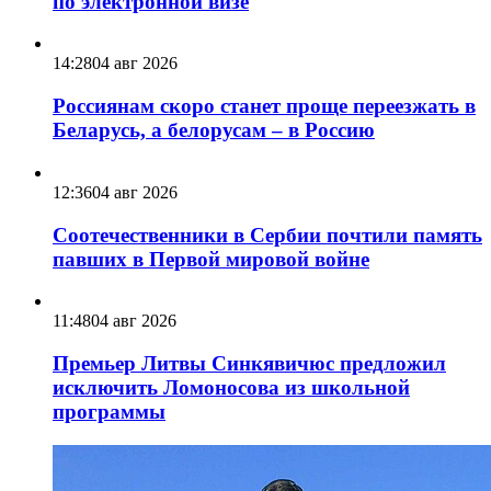
по электронной визе
14:28
04 авг 2026
Россиянам скоро станет проще переезжать в
Беларусь, а белорусам – в Россию
12:36
04 авг 2026
Соотечественники в Сербии почтили память
павших в Первой мировой войне
11:48
04 авг 2026
Премьер Литвы Синкявичюс предложил
исключить Ломоносова из школьной
программы