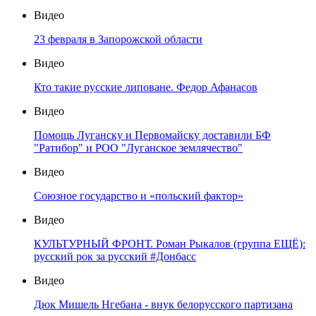
Видео
23 февраля в Запорожской области
Видео
Кто такие русские липоване. Федор Афанасов
Видео
Помощь Луганску и Первомайску доставили БФ
"Ратибор" и РОО "Луганское землячество"
Видео
Союзное государство и «польский фактор»
Видео
КУЛЬТУРНЫЙ ФРОНТ. Роман Рыкалов (группа ЕЩЁ):
русский рок за русский #Донбасс
Видео
Дюк Мишель Нгебана - внук белорусского партизана