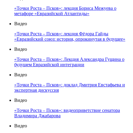
«Точки Роста – Псков»: лекция Бориса Межуева о
метафоре «Евразийской Атлантиды»
Видео
«Точки Роста – Псков»: лекция Фёдора Гайды
«Евразийский союз: история, опрокинутая в будущее»
Видео
«Точки Роста – Псков»: Лекция Александра Гущина о
будущем Евразийской интеграции
Видео
«Точки Роста – Псков»: доклад Дмитрия Евстафьева и
экспертная дискуссия
Видео
«Точки Роста – Псков»: видеоприветствие сенатора
Владимира Джабарова
Видео