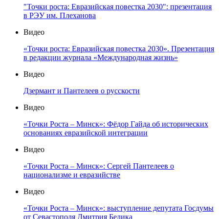
"Точки роста: Евразийская повестка 2030": презентация
в РЭУ им. Плеханова
Видео
«Точки роста: Евразийская повестка 2030». Презентация
в редакции журнала «Международная жизнь»
Видео
Дзермант и Пантелеев о русскости
Видео
«Точки Роста – Минск»: Фёдор Гайда об исторических
основаниях евразийской интеграции
Видео
«Точки Роста – Минск»: Сергей Пантелеев о
национализме и евразийстве
Видео
«Точки Роста – Минск»: выступление депутата Госдумы
от Севастополя Дмитрия Белика