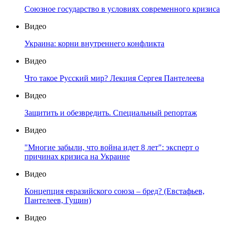
Союзное государство в условиях современного кризиса
Видео
Украина: корни внутреннего конфликта
Видео
Что такое Русский мир? Лекция Сергея Пантелеева
Видео
Защитить и обезвредить. Специальный репортаж
Видео
"Многие забыли, что война идет 8 лет": эксперт о
причинах кризиса на Украине
Видео
Концепция евразийского союза – бред? (Евстафьев,
Пантелеев, Гущин)
Видео