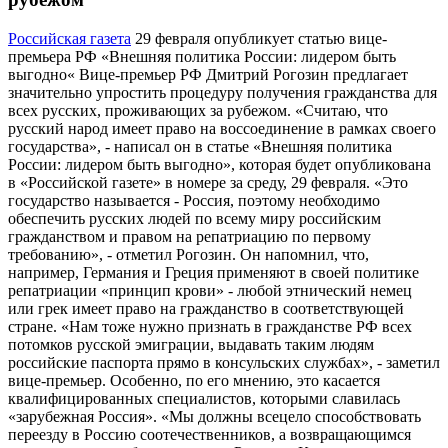
Российская газета
29 февраля опубликует статью вице-
премьера РФ «Внешняя политика России: лидером быть
выгодно« Вице-премьер РФ Дмитрий Рогозин предлагает
значительно упростить процедуру получения гражданства для
всех русских, проживающих за рубежом. «Считаю, что
русский народ имеет право на воссоединение в рамках своего
государства», - написал он в статье «Внешняя политика
России: лидером быть выгодно», которая будет опубликована
в «Российской газете» в номере за среду, 29 февраля. «Это
государство называется - Россия, поэтому необходимо
обеспечить русских людей по всему миру российским
гражданством и правом на репатриацию по первому
требованию», - отметил Рогозин. Он напомнил, что,
например, Германия и Греция применяют в своей политике
репатриации «принцип крови» - любой этнический немец
или грек имеет право на гражданство в соответствующей
стране. «Нам тоже нужно признать в гражданстве РФ всех
потомков русской эмиграции, выдавать таким людям
российские паспорта прямо в консульских службах», - заметил
вице-премьер. Особенно, по его мнению, это касается
квалифицированных специалистов, которыми славилась
«зарубежная Россия». «Мы должны всецело способствовать
переезду в Россию соотечественников, а возвращающимся