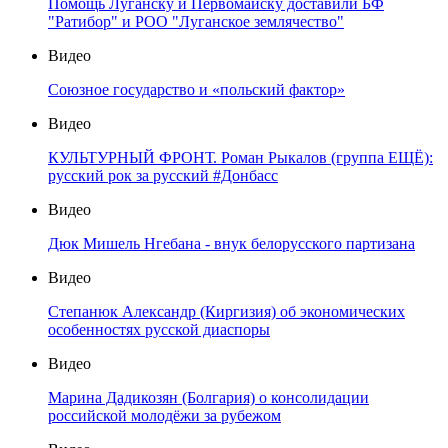
Помощь Луганску и Первомайску доставили БФ
"Ратибор" и РОО "Луганское землячество"
Видео
Союзное государство и «польский фактор»
Видео
КУЛЬТУРНЫЙ ФРОНТ. Роман Рыкалов (группа ЕЩЁ):
русский рок за русский #Донбасс
Видео
Дюк Мишель Нгебана - внук белорусского партизана
Видео
Степанюк Александр (Киргизия) об экономических
особенностях русской диаспоры
Видео
Марина Дадикозян (Болгария) о консолидации
российской молодёжи за рубежом