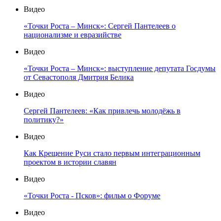
Видео
«Точки Роста – Минск»: Сергей Пантелеев о
национализме и евразийстве
Видео
«Точки Роста – Минск»: выступление депутата Госдумы
от Севастополя Дмитрия Белика
Видео
Сергей Пантелеев: «Как привлечь молодёжь в
политику?»
Видео
Как Крещение Руси стало первым интеграционным
проектом в истории славян
Видео
«Точки Роста - Псков»: фильм о Форуме
Видео