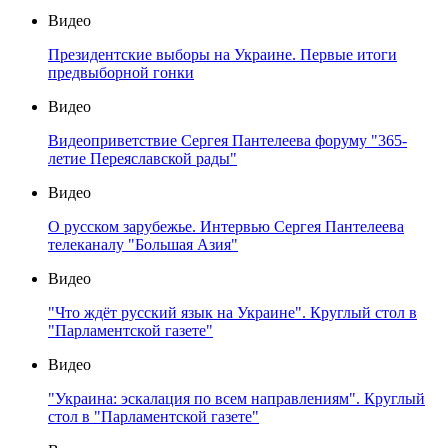
Видео
Президентские выборы на Украине. Первые итоги
предвыборной гонки
Видео
Видеоприветствие Сергея Пантелеева форуму "365-
летие Переяславской рады"
Видео
О русском зарубежье. Интервью Сергея Пантелеева
телеканалу "Большая Азия"
Видео
"Что ждёт русский язык на Украине". Круглый стол в
"Парламентской газете"
Видео
"Украина: эскалация по всем направлениям". Круглый
стол в "Парламентской газете"