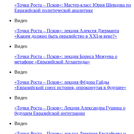
«Точки Роста – Псков»: Мастер-класс Юрия Шевцова по
Евразийской политической аналитике
Видео
«Точки Роста – Псков»: лекция Алексея Дзерманта
«Каким должно быть евразийство в XXI-м веке?»
Видео
«Точки Роста – Псков»: лекция Бориса Межуева о
метафоре «Евразийской Атлантиды»
Видео
«Точки Роста – Псков»: лекция Фёдора Гайды
«Евразийский союз: история, опрокинутая в будущее»
Видео
«Точки Роста – Псков»: Лекция Александра Гущина о
будущем Евразийской интеграции
Видео
«Точки Роста – Псков»: доклад Дмитрия Евстафьева и