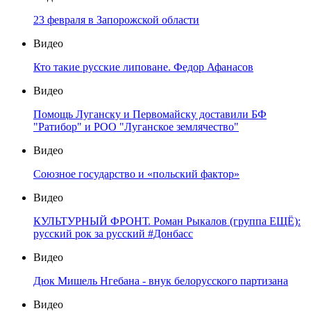
23 февраля в Запорожской области
Видео
Кто такие русские липоване. Федор Афанасов
Видео
Помощь Луганску и Первомайску доставили БФ
"Ратибор" и РОО "Луганское землячество"
Видео
Союзное государство и «польский фактор»
Видео
КУЛЬТУРНЫЙ ФРОНТ. Роман Рыкалов (группа ЕЩЁ):
русский рок за русский #Донбасс
Видео
Дюк Мишель Нгебана - внук белорусского партизана
Видео