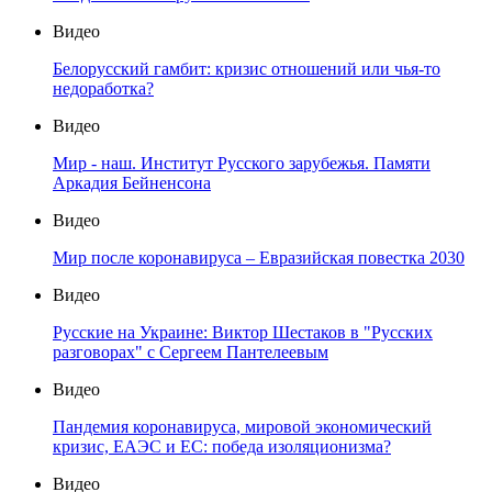
Видео
Белорусский гамбит: кризис отношений или чья-то
недоработка?
Видео
Мир - наш. Институт Русского зарубежья. Памяти
Аркадия Бейненсона
Видео
Мир после коронавируса – Евразийская повестка 2030
Видео
Русские на Украине: Виктор Шестаков в "Русских
разговорах" с Сергеем Пантелеевым
Видео
Пандемия коронавируса, мировой экономический
кризис, ЕАЭС и ЕС: победа изоляционизма?
Видео