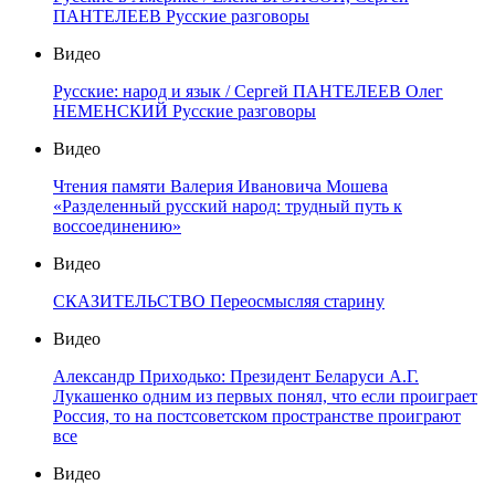
ПАНТЕЛЕЕВ Русские разговоры
Видео
Русские: народ и язык / Сергей ПАНТЕЛЕЕВ Олег
НЕМЕНСКИЙ Русские разговоры
Видео
Чтения памяти Валерия Ивановича Мошева
«Разделенный русский народ: трудный путь к
воссоединению»
Видео
СКАЗИТЕЛЬСТВО Переосмысляя старину
Видео
Александр Приходько: Президент Беларуси А.Г.
Лукашенко одним из первых понял, что если проиграет
Россия, то на постсоветском пространстве проиграют
все
Видео