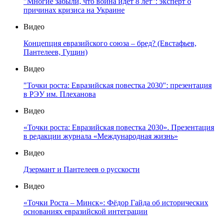
"Многие забыли, что война идет 8 лет": эксперт о
причинах кризиса на Украине
Видео
Концепция евразийского союза – бред? (Евстафьев,
Пантелеев, Гущин)
Видео
"Точки роста: Евразийская повестка 2030": презентация
в РЭУ им. Плеханова
Видео
«Точки роста: Евразийская повестка 2030». Презентация
в редакции журнала «Международная жизнь»
Видео
Дзермант и Пантелеев о русскости
Видео
«Точки Роста – Минск»: Фёдор Гайда об исторических
основаниях евразийской интеграции