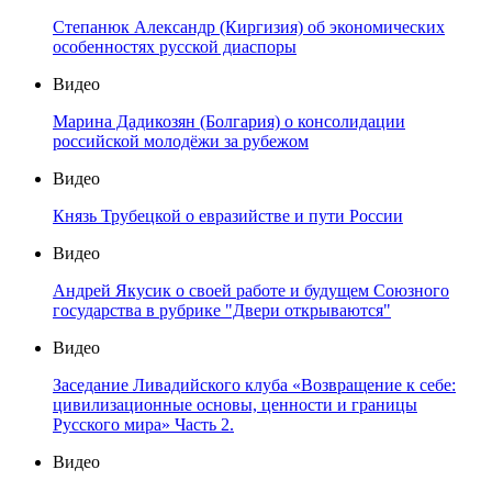
Степанюк Александр (Киргизия) об экономических
особенностях русской диаспоры
Видео
Марина Дадикозян (Болгария) о консолидации
российской молодёжи за рубежом
Видео
Князь Трубецкой о евразийстве и пути России
Видео
Андрей Якусик о своей работе и будущем Союзного
государства в рубрике "Двери открываются"
Видео
Заседание Ливадийского клуба «Возвращение к себе:
цивилизационные основы, ценности и границы
Русского мира» Часть 2.
Видео