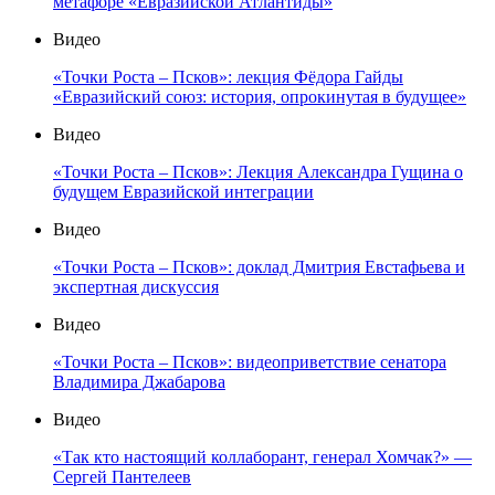
метафоре «Евразийской Атлантиды»
Видео
«Точки Роста – Псков»: лекция Фёдора Гайды
«Евразийский союз: история, опрокинутая в будущее»
Видео
«Точки Роста – Псков»: Лекция Александра Гущина о
будущем Евразийской интеграции
Видео
«Точки Роста – Псков»: доклад Дмитрия Евстафьева и
экспертная дискуссия
Видео
«Точки Роста – Псков»: видеоприветствие сенатора
Владимира Джабарова
Видео
«Так кто настоящий коллаборант, генерал Хомчак?» —
Сергей Пантелеев