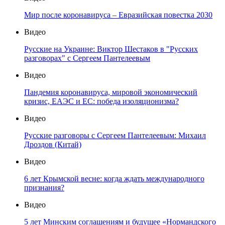
Мир после коронавируса – Евразийская повестка 2030
Видео
Русские на Украине: Виктор Шестаков в "Русских
разговорах" с Сергеем Пантелеевым
Видео
Пандемия коронавируса, мировой экономический
кризис, ЕАЭС и ЕС: победа изоляционизма?
Видео
Русские разговоры с Сергеем Пантелеевым: Михаил
Дроздов (Китай)
Видео
6 лет Крымской весне: когда ждать международного
признания?
Видео
5 лет Минским соглашениям и будущее «Нормандского