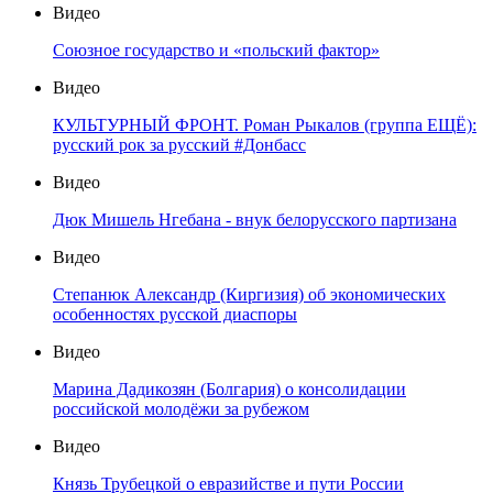
Видео
Союзное государство и «польский фактор»
Видео
КУЛЬТУРНЫЙ ФРОНТ. Роман Рыкалов (группа ЕЩЁ):
русский рок за русский #Донбасс
Видео
Дюк Мишель Нгебана - внук белорусского партизана
Видео
Степанюк Александр (Киргизия) об экономических
особенностях русской диаспоры
Видео
Марина Дадикозян (Болгария) о консолидации
российской молодёжи за рубежом
Видео
Князь Трубецкой о евразийстве и пути России