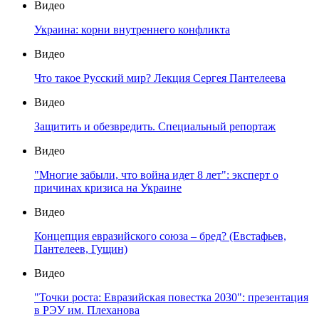
Видео
Украина: корни внутреннего конфликта
Видео
Что такое Русский мир? Лекция Сергея Пантелеева
Видео
Защитить и обезвредить. Специальный репортаж
Видео
"Многие забыли, что война идет 8 лет": эксперт о
причинах кризиса на Украине
Видео
Концепция евразийского союза – бред? (Евстафьев,
Пантелеев, Гущин)
Видео
"Точки роста: Евразийская повестка 2030": презентация
в РЭУ им. Плеханова