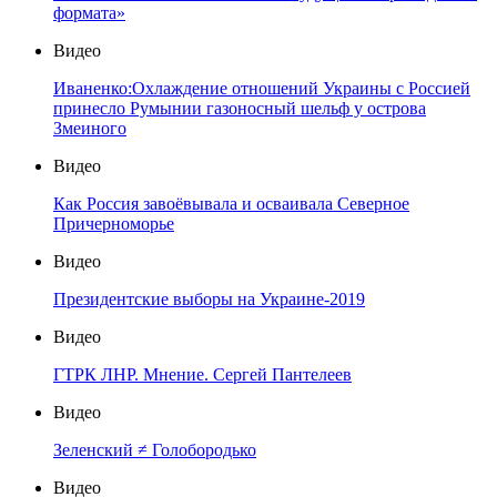
формата»
Видео
Иваненко:Охлаждение отношений Украины с Россией
принесло Румынии газоносный шельф у острова
Змеиного
Видео
Как Россия завоёвывала и осваивала Северное
Причерноморье
Видео
Президентские выборы на Украине-2019
Видео
ГТРК ЛНР. Мнение. Сергей Пантелеев
Видео
Зеленский ≠ Голобородько
Видео