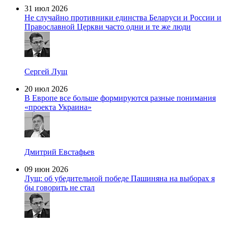
31 июл 2026
Не случайно противники единства Беларуси и России и
Православной Церкви часто одни и те же люди
Сергей Лущ
20 июл 2026
В Европе все больше формируются разные понимания
«проекта Украина»
Дмитрий Евстафьев
09 июн 2026
Лущ: об убедительной победе Пашиняна на выборах я
бы говорить не стал