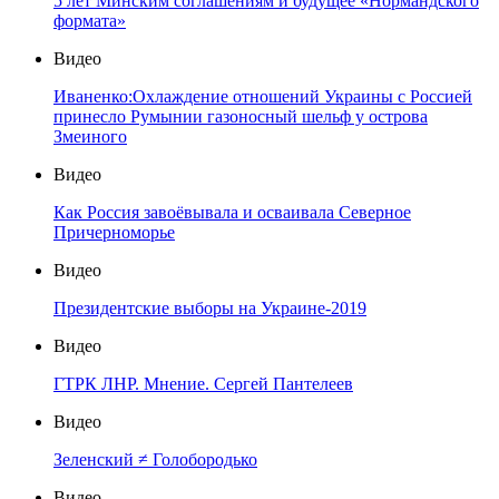
5 лет Минским соглашениям и будущее «Нормандского
формата»
Видео
Иваненко:Охлаждение отношений Украины с Россией
принесло Румынии газоносный шельф у острова
Змеиного
Видео
Как Россия завоёвывала и осваивала Северное
Причерноморье
Видео
Президентские выборы на Украине-2019
Видео
ГТРК ЛНР. Мнение. Сергей Пантелеев
Видео
Зеленский ≠ Голобородько
Видео