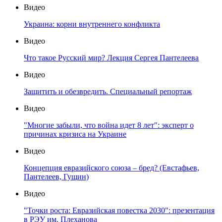
Видео
Украина: корни внутреннего конфликта
Видео
Что такое Русский мир? Лекция Сергея Пантелеева
Видео
Защитить и обезвредить. Специальный репортаж
Видео
"Многие забыли, что война идет 8 лет": эксперт о
причинах кризиса на Украине
Видео
Концепция евразийского союза – бред? (Евстафьев,
Пантелеев, Гущин)
Видео
"Точки роста: Евразийская повестка 2030": презентация
в РЭУ им. Плеханова