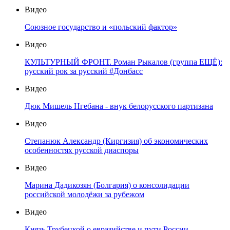
Видео
Союзное государство и «польский фактор»
Видео
КУЛЬТУРНЫЙ ФРОНТ. Роман Рыкалов (группа ЕЩЁ):
русский рок за русский #Донбасс
Видео
Дюк Мишель Нгебана - внук белорусского партизана
Видео
Степанюк Александр (Киргизия) об экономических
особенностях русской диаспоры
Видео
Марина Дадикозян (Болгария) о консолидации
российской молодёжи за рубежом
Видео
Князь Трубецкой о евразийстве и пути России