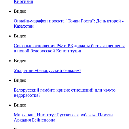
Киргизия
Видео
Онлайн-марафон проекта "Точки Роста": День второй -
Казахстан
Видео
Союзные отношения РФ и РБ должны быть закреплены
в новой белорусской Конституции
Видео
Упадет ли «белорусский балкон»?
Видео
Белорусский гамбит: кризис отношений или чья-то
недоработка?
Видео
Мир - наш. Институт Русского зарубежья. Памяти
Аркадия Бейненсона