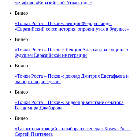
метафоре «Евразийской Атлантиды»
Видео
«Точки Роста – Псков»: лекция Фёдора Гайды
«Евразийский союз: история, опрокинутая в будущее»
Видео
«Точки Роста – Псков»: Лекция Александра Гущина о
будущем Евразийской интеграции
Видео
«Точки Роста – Псков»: доклад Дмитрия Евстафьева и
экспертная дискуссия
Видео
«Точки Роста – Псков»: видеоприветствие сенатора
Владимира Джабарова
Видео
«Так кто настоящий коллаборант, генерал Хомчак?» —
Сергей Пантелеев