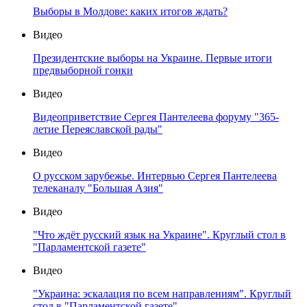
Выборы в Молдове: каких итогов ждать?
Видео
Президентские выборы на Украине. Первые итоги
предвыборной гонки
Видео
Видеоприветствие Сергея Пантелеева форуму "365-
летие Переяславской рады"
Видео
О русском зарубежье. Интервью Сергея Пантелеева
телеканалу "Большая Азия"
Видео
"Что ждёт русский язык на Украине". Круглый стол в
"Парламентской газете"
Видео
"Украина: эскалация по всем направлениям". Круглый
стол в "Парламентской газете"