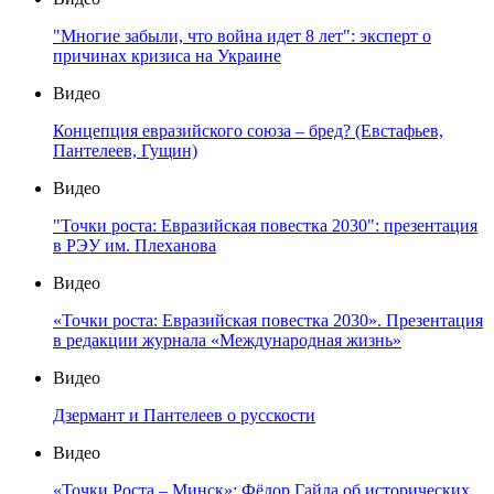
"Многие забыли, что война идет 8 лет": эксперт о
причинах кризиса на Украине
Видео
Концепция евразийского союза – бред? (Евстафьев,
Пантелеев, Гущин)
Видео
"Точки роста: Евразийская повестка 2030": презентация
в РЭУ им. Плеханова
Видео
«Точки роста: Евразийская повестка 2030». Презентация
в редакции журнала «Международная жизнь»
Видео
Дзермант и Пантелеев о русскости
Видео
«Точки Роста – Минск»: Фёдор Гайда об исторических