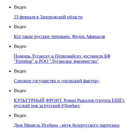
Видео
23 февраля в Запорожской области
Видео
Кто такие русские липоване. Федор Афанасов
Видео
Помощь Луганску и Первомайску доставили БФ
"Ратибор" и РОО "Луганское землячество"
Видео
Союзное государство и «польский фактор»
Видео
КУЛЬТУРНЫЙ ФРОНТ. Роман Рыкалов (группа ЕЩЁ):
русский рок за русский #Донбасс
Видео
Дюк Мишель Нгебана - внук белорусского партизана