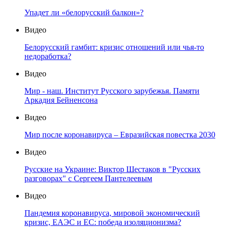
Упадет ли «белорусский балкон»?
Видео
Белорусский гамбит: кризис отношений или чья-то
недоработка?
Видео
Мир - наш. Институт Русского зарубежья. Памяти
Аркадия Бейненсона
Видео
Мир после коронавируса – Евразийская повестка 2030
Видео
Русские на Украине: Виктор Шестаков в "Русских
разговорах" с Сергеем Пантелеевым
Видео
Пандемия коронавируса, мировой экономический
кризис, ЕАЭС и ЕС: победа изоляционизма?