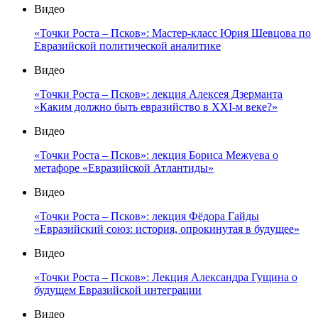
Видео
«Точки Роста – Псков»: Мастер-класс Юрия Шевцова по
Евразийской политической аналитике
Видео
«Точки Роста – Псков»: лекция Алексея Дзерманта
«Каким должно быть евразийство в XXI-м веке?»
Видео
«Точки Роста – Псков»: лекция Бориса Межуева о
метафоре «Евразийской Атлантиды»
Видео
«Точки Роста – Псков»: лекция Фёдора Гайды
«Евразийский союз: история, опрокинутая в будущее»
Видео
«Точки Роста – Псков»: Лекция Александра Гущина о
будущем Евразийской интеграции
Видео