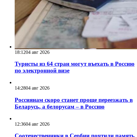
18:12
04 авг 2026
Туристы из 64 стран могут въехать в Россию
по электронной визе
14:28
04 авг 2026
Россиянам скоро станет проще переезжать в
Беларусь, а белорусам – в Россию
12:36
04 авг 2026
Соотечественники в Сербии почтили память