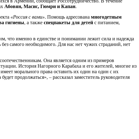
ихся в Армении, сообщает Россотрудничество. В течение
ах
Абовян, Масис, Гюмри и Капан
.
оекта
«Россия с вами»
. Помощь адресована
многодетным
тва гигиены
, а также
спецпакеты для детей
с питанием,
м, что именно в единстве и понимании лежит сила и надежда
без самого необходимого. Для нас нет чужих страданий, нет
 соотечественникам. Она является одним из примеров
туации. История Нагорного Карабаха и его жителей, многие из
имеет морального права оставить их один на один с их
будет продолжаться», – рассказал заместитель руководителя