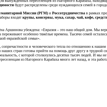
для вынужденных переселенцев из Нагорного Карабаха, находящ
одимости
будут распределены среди нуждающихся семей в город
Гуманитарной Миссии (РГМ)
и
Россотрудничества
в рамках пр
наборы входят
крупы, консервы, мука, сахар, чай, кофе, средс
на Аршинова убеждена: «Евразия – это наш общий дом. Мы вери
 переживают особенно тяжёлые времена. Тысячи семей остались 
шой евразийской семьи».
и, сопричастности и человеческого тепла по отношению к нашим
и наших стран готовы прийти на помощь друг другу в трудной си
льность, с которой столкнулись десятки тысяч людей. И мы не 
еселенцам из Нагорного Карабаха много лет назад, и эта работа 