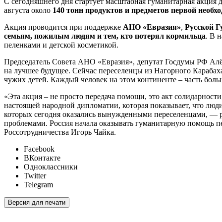
С сегодняшнего дня стартует масштабная гуманитарная акция 
августа около
140 тонн продуктов и предметов первой необх
Акция проводится при поддержке
АНО «Евразия»
,
Русской 
семьям, пожилым людям и тем, кто потерял кормильца
. В 
пеленками и детской косметикой.
Председатель Совета АНО «Евразия», депутат Госдумы РФ Алё
на лучшее будущее. Сейчас переселенцы из Нагорного Карабаха
чужих детей. Каждый человек на этом континенте – часть боль
«Эта акция – не просто передача помощи, это акт солидарност
настоящей народной дипломатии, которая показывает, что люд
которых сегодня оказались вынужденными переселенцами, — реа
проблемами. Россия начала оказывать гуманитарную помощь пер
Россотрудничества Игорь Чайка.
Facebook
ВКонтакте
Одноклассники
Twitter
Telegram
Версия для печати