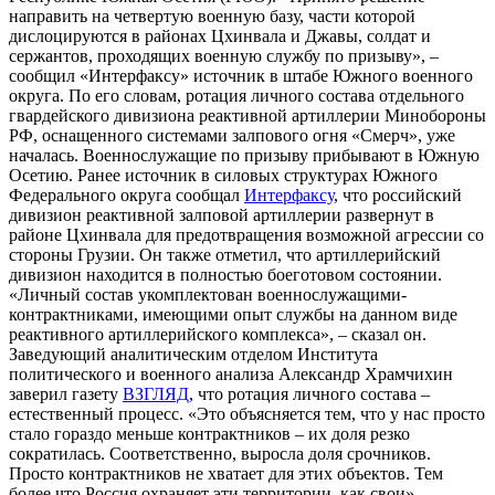
направить на четвертую военную базу, части которой
дислоцируются в районах Цхинвала и Джавы, солдат и
сержантов, проходящих военную службу по призыву», –
сообщил «Интерфаксу» источник в штабе Южного военного
округа. По его словам, ротация личного состава отдельного
гвардейского дивизиона реактивной артиллерии Минобороны
РФ, оснащенного системами залпового огня «Смерч», уже
началась. Военнослужащие по призыву прибывают в Южную
Осетию. Ранее источник в силовых структурах Южного
Федерального округа сообщал
Интерфаксу
, что российский
дивизион реактивной залповой артиллерии развернут в
районе Цхинвала для предотвращения возможной агрессии со
стороны Грузии. Он также отметил, что артиллерийский
дивизион находится в полностью боеготовом состоянии.
«Личный состав укомплектован военнослужащими-
контрактниками, имеющими опыт службы на данном виде
реактивного артиллерийского комплекса», – сказал он.
Заведующий аналитическим отделом Института
политического и военного анализа Александр Храмчихин
заверил газету
ВЗГЛЯД
, что ротация личного состава –
естественный процесс. «Это объясняется тем, что у нас просто
стало гораздо меньше контрактников – их доля резко
сократилась. Соответственно, выросла доля срочников.
Просто контрактников не хватает для этих объектов. Тем
более что Россия охраняет эти территории, как свои».