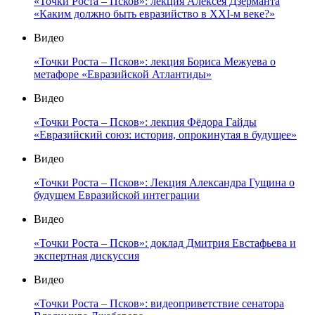
«Точки Роста – Псков»: лекция Алексея Дзерманта
«Каким должно быть евразийство в XXI-м веке?»
Видео
«Точки Роста – Псков»: лекция Бориса Межуева о
метафоре «Евразийской Атлантиды»
Видео
«Точки Роста – Псков»: лекция Фёдора Гайды
«Евразийский союз: история, опрокинутая в будущее»
Видео
«Точки Роста – Псков»: Лекция Александра Гущина о
будущем Евразийской интеграции
Видео
«Точки Роста – Псков»: доклад Дмитрия Евстафьева и
экспертная дискуссия
Видео
«Точки Роста – Псков»: видеоприветствие сенатора