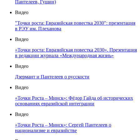
Пантелеев, Гущин)
Видео
"Точки роста: Евразийская повестка 2030": презентация
в РЭУ им. Плеханова
Видео
«Точки роста: Евразийская повестка 2030». Презентация
в редакции журнала «Международная жизнь»
Видео
Дзермант и Пантелеев о русскости
Видео
«Точки Роста – Минск»: Фёдор Гайда об исторических
основаниях евразийской интеграции
Видео
«Точки Роста – Минск»: Сергей Пантелеев о
национализме и евразийстве