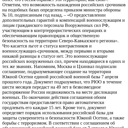
Отметим, что возможность нахождения российских срочников
на подобных базах определена приказом министра обороны
№ 10, подписанным год назад, – «О предоставлении
дополнительных гарантий и компенсаций военнослужащим и
лицам гражданского персонала Вооруженных сил РФ,
участвующим в контртеррористических операциях и
обеспечивающим правопорядок и общественную
безопасность на территории Северо-Кавказского региона».
Что касается льгот и статуса контрактников и
военнослужащих-срочников, между первыми и вторыми
никакой разницы в статусе нет. Это военнослужащие
российских вооруженных сил, причем находящиеся в одних и
тех же званиях. Напомним, Москва и Цхинвал подписали
соглашение, подразумевающее создание на территории
Южной Осетии единой российской военной базы 7 апреля
прошлого года. Документ подразумевал, что РЮО в течение
шести месяцев передаст на 49 лет в безвозмездное
распоряжение России недвижимость на месте дислокации
военных. По окончании действия соглашения обоим
государствам предоставляется право автоматически
продлевать его каждые 15 лет. Кроме того, документ
определяет порядок использования российской базы для
защиты суверенитета и безопасности Южной Осетии, а также
борьбы с терроризмом. В соответствии с соглашением об