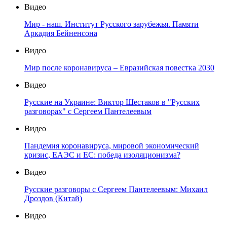
Видео
Мир - наш. Институт Русского зарубежья. Памяти
Аркадия Бейненсона
Видео
Мир после коронавируса – Евразийская повестка 2030
Видео
Русские на Украине: Виктор Шестаков в "Русских
разговорах" с Сергеем Пантелеевым
Видео
Пандемия коронавируса, мировой экономический
кризис, ЕАЭС и ЕС: победа изоляционизма?
Видео
Русские разговоры с Сергеем Пантелеевым: Михаил
Дроздов (Китай)
Видео