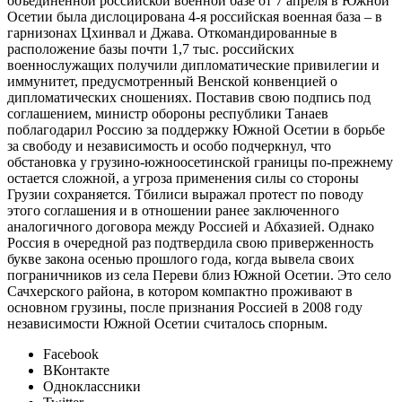
объединенной российской военной базе от 7 апреля в Южной
Осетии была дислоцирована 4-я российская военная база – в
гарнизонах Цхинвал и Джава. Откомандированные в
расположение базы почти 1,7 тыс. российских
военнослужащих получили дипломатические привилегии и
иммунитет, предусмотренный Венской конвенцией о
дипломатических сношениях. Поставив свою подпись под
соглашением, министр обороны республики Танаев
поблагодарил Россию за поддержку Южной Осетии в борьбе
за свободу и независимость и особо подчеркнул, что
обстановка у грузино-южноосетинской границы по-прежнему
остается сложной, а угроза применения силы со стороны
Грузии сохраняется. Тбилиси выражал протест по поводу
этого соглашения и в отношении ранее заключенного
аналогичного договора между Россией и Абхазией. Однако
Россия в очередной раз подтвердила свою приверженность
букве закона осенью прошлого года, когда вывела своих
пограничников из села Переви близ Южной Осетии. Это село
Сачхерского района, в котором компактно проживают в
основном грузины, после признания Россией в 2008 году
независимости Южной Осетии считалось спорным.
Facebook
ВКонтакте
Одноклассники