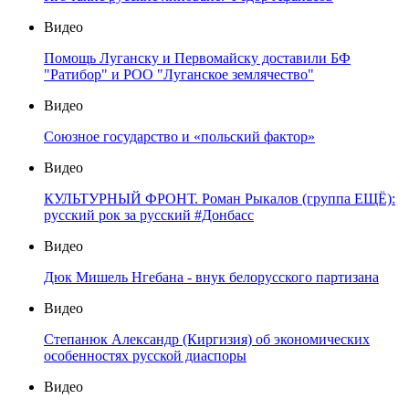
Видео
Помощь Луганску и Первомайску доставили БФ
"Ратибор" и РОО "Луганское землячество"
Видео
Союзное государство и «польский фактор»
Видео
КУЛЬТУРНЫЙ ФРОНТ. Роман Рыкалов (группа ЕЩЁ):
русский рок за русский #Донбасс
Видео
Дюк Мишель Нгебана - внук белорусского партизана
Видео
Степанюк Александр (Киргизия) об экономических
особенностях русской диаспоры
Видео