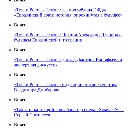
«Точки Роста – Псков»: лекция Фёдора Гайды
«Евразийский союз: история, опрокинутая в будущее»
Видео
«Точки Роста – Псков»: Лекция Александра Гущина о
будущем Евразийской интеграции
Видео
«Точки Роста – Псков»: доклад Дмитрия Евстафьева и
экспертная дискуссия
Видео
«Точки Роста – Псков»: видеоприветствие сенатора
Владимира Джабарова
Видео
«Так кто настоящий коллаборант, генерал Хомчак?» —
Сергей Пантелеев
Видео