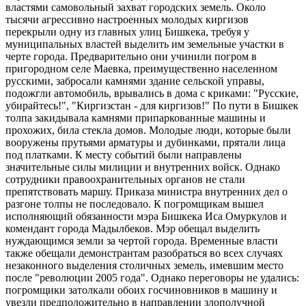
властями самовольный захват городских земель. Около
тысячи агрессивно настроенных молодых киргизов
перекрыли одну из главных улиц Бишкека, требуя у
муниципальных властей выделить им земельные участки в
черте города. Предварительно они учинили погром в
пригородном селе Маевка, преимущественно населенном
русскими, забросали камнями здание сельской управы,
подожгли автомобиль, врывались в дома с криками: "Русские,
убирайтесь!", "Киргизстан - для киргизов!" По пути в Бишкек
толпа закидывала камнями припаркованные машины и
прохожих, била стекла домов. Молодые люди, которые были
вооружены прутьями арматуры и дубинками, прятали лица
под платками. К месту событий были направлены
значительные силы милиции и внутренних войск. Однако
сотрудники правоохранительных органов не стали
препятствовать маршу. Приказа министра внутренних дел о
разгоне толпы не последовало. К погромщикам вышел
исполняющий обязанности мэра Бишкека Иса Омуркулов и
комендант города Мадылбеков. Мэр обещал выделить
нуждающимся земли за чертой города. Временные власти
также обещали демонстрантам разобраться во всех случаях
незаконного выделения столичных земель, имевшим место
после "революции 2005 года". Однако переговоры не удались:
погромщики затолкали обоих госчиновников в машину и
увезли предположительно в направлении злополучной