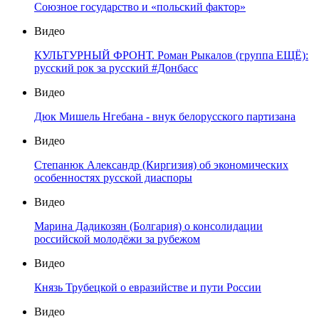
Союзное государство и «польский фактор»
Видео
КУЛЬТУРНЫЙ ФРОНТ. Роман Рыкалов (группа ЕЩЁ):
русский рок за русский #Донбасс
Видео
Дюк Мишель Нгебана - внук белорусского партизана
Видео
Степанюк Александр (Киргизия) об экономических
особенностях русской диаспоры
Видео
Марина Дадикозян (Болгария) о консолидации
российской молодёжи за рубежом
Видео
Князь Трубецкой о евразийстве и пути России
Видео