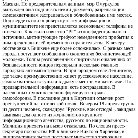
Маевки. По предварительным данным, мэр Омуркулов
вынужден был подписать некий документ, разрешающий
самозахватчикам застраиваться в облюбованных ими местах.
Подтвердить или опровергнуть эту информацию в
муниципалитете не представляется возможным: телефоны не
отвечают. Как стало известно "РГ" из конфиденциального
источника, митингующие требуют немедленного прибытия к
ним представителей временного правительства. К вечеру
обстановка в Бишкеке еще более осложнилась. С разных мест
города поступают сообщения о скоплениях бесчинствующей
молодежи. Толпы разгоряченных спиртным и ошалевших от
безнаказанности юнцов перекрыли несколько главных
городских автомагистралей. В пригородном селе Ленинское,
где также преимущественно живет русскоязычное население,
самозахватчики вступили в драку с местными жителями. По
предварительной информации, есть пострадавшие. В
населенных пунктах спешно формируют отряды
самообороны. В последние дни в Киргизии отмечен рост
преступлений на этнической почве. Вечером 18 апреля группа
из десяти человек, скандируя "Русские, вон отсюда!", закидала
камнями дом одного из журналистов крупного
информационного агентства, русского по национальности.
Милиция приехать на вызов отказалась. По словам пресс-
секретаря посольства РФ в Бишкеке Виктора Харченко, в
диппредставительство поступает множество тревожных