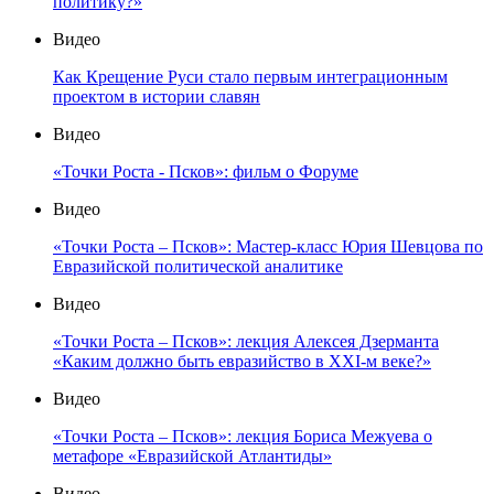
политику?»
Видео
Как Крещение Руси стало первым интеграционным
проектом в истории славян
Видео
«Точки Роста - Псков»: фильм о Форуме
Видео
«Точки Роста – Псков»: Мастер-класс Юрия Шевцова по
Евразийской политической аналитике
Видео
«Точки Роста – Псков»: лекция Алексея Дзерманта
«Каким должно быть евразийство в XXI-м веке?»
Видео
«Точки Роста – Псков»: лекция Бориса Межуева о
метафоре «Евразийской Атлантиды»
Видео