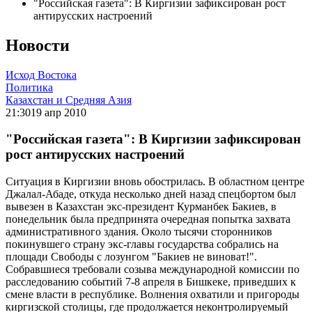
"Российская газета": В Киргизии зафиксирован рост
антирусских настроений
Новости
Исход Востока
Политика
Казахстан и Средняя Азия
21:30
19 апр 2010
"Российская газета": В Киргизии зафиксирован
рост антирусских настроений
Ситуация в Киргизии вновь обострилась. В областном центре
Джалал-Абаде, откуда несколько дней назад спецбортом был
вывезен в Казахстан экс-президент Курманбек Бакиев, в
понедельник была предпринята очередная попытка захвата
административного здания. Около тысячи сторонников
покинувшего страну экс-главы государства собрались на
площади Свободы с лозунгом "Бакиев не виноват!".
Собравшиеся требовали созыва международной комиссии по
расследованию событий 7-8 апреля в Бишкеке, приведших к
смене власти в республике. Волнения охватили и пригороды
киргизской столицы, где продолжается неконтролируемый