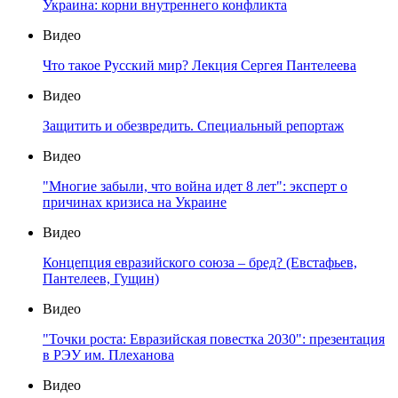
Украина: корни внутреннего конфликта
Видео
Что такое Русский мир? Лекция Сергея Пантелеева
Видео
Защитить и обезвредить. Специальный репортаж
Видео
"Многие забыли, что война идет 8 лет": эксперт о
причинах кризиса на Украине
Видео
Концепция евразийского союза – бред? (Евстафьев,
Пантелеев, Гущин)
Видео
"Точки роста: Евразийская повестка 2030": презентация
в РЭУ им. Плеханова
Видео