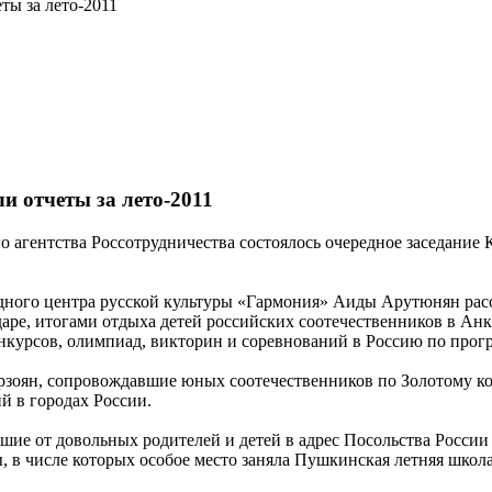
ты за лето-2011
и отчеты за лето-2011
го агентства Россотрудничества состоялось очередное заседани
дного центра русской культуры «Гармония» Аиды Арутюнян расс
е, итогами отдыха детей российских соотечественников в Анкав
курсов, олимпиад, викторин и соревнований в Россию по прогр
зоян, сопровождавшие юных соотечественников по Золотому ко
й в городах России.
ие от довольных родителей и детей в адрес Посольства России 
 в числе которых особое место заняла Пушкинская летняя школа