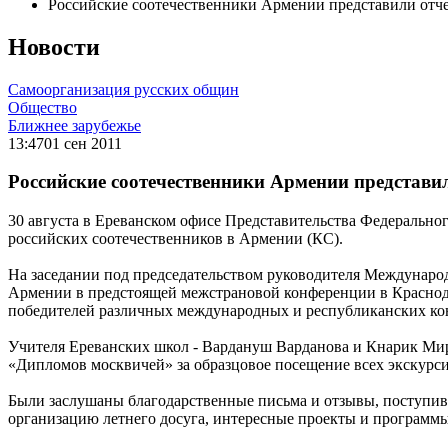
Российские соотечественники Армении представили отче
Новости
Самоорганизация русских общин
Общество
Ближнее зарубежье
13:47
01 сен 2011
Российские соотечественники Армении представил
30 августа в Ереванском офисе Представительства Федерально
российских соотечественников в Армении (КС).
На заседании под председательством руководителя Междунаро
Армении в предстоящей межстрановой конференции в Краснодар
победителей различных международных и республиканских кон
Учителя Ереванских школ - Вардануш Варданова и Кнарик Мир
«Дипломов москвичей» за образцовое посещение всех экскурси
Были заслушаны благодарственные письма и отзывы, поступивш
организацию летнего досуга, интересные проекты и программы,