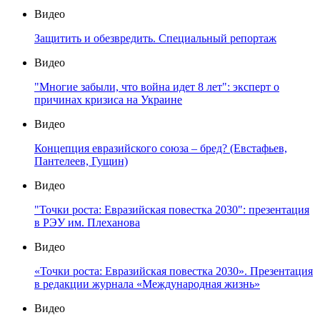
Видео
Защитить и обезвредить. Специальный репортаж
Видео
"Многие забыли, что война идет 8 лет": эксперт о
причинах кризиса на Украине
Видео
Концепция евразийского союза – бред? (Евстафьев,
Пантелеев, Гущин)
Видео
"Точки роста: Евразийская повестка 2030": презентация
в РЭУ им. Плеханова
Видео
«Точки роста: Евразийская повестка 2030». Презентация
в редакции журнала «Международная жизнь»
Видео