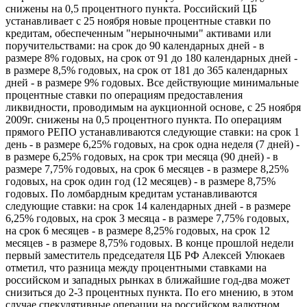
снижены на 0,5 процентного пункта. Российский ЦБ
устанавливает с 25 ноября новые процентные ставки по
кредитам, обеспеченным "нерыночными" активами или
поручительствами: на срок до 90 календарных дней - в
размере 8% годовых, на срок от 91 до 180 календарных дней -
в размере 8,5% годовых, на срок от 181 до 365 календарных
дней - в размере 9% годовых. Все действующие минимальные
процентные ставки по операциям предоставления
ликвидности, проводимым на аукционной основе, с 25 ноября
2009г. снижены на 0,5 процентного пункта. По операциям
прямого РЕПО устанавливаются следующие ставки: на срок 1
день - в размере 6,25% годовых, на срок одна неделя (7 дней) -
в размере 6,25% годовых, на срок три месяца (90 дней) - в
размере 7,75% годовых, на срок 6 месяцев - в размере 8,25%
годовых, на срок один год (12 месяцев) - в размере 8,75%
годовых. По ломбардным кредитам устанавливаются
следующие ставки: на срок 14 календарных дней - в размере
6,25% годовых, на срок 3 месяца - в размере 7,75% годовых,
на срок 6 месяцев - в размере 8,25% годовых, на срок 12
месяцев - в размере 8,75% годовых. В конце прошлой недели
первый заместитель председателя ЦБ РФ Алексей Улюкаев
отметил, что разница между процентными ставками на
российском и западных рынках в ближайшие год-два может
снизиться до 2-3 процентных пункта. По его мнению, в этом
случае спекулятивные операции на российском валютном