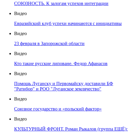
СОЮЗНОСТЬ. К залогам успехов интеграции
Видео
Евразийский клуб успехи начинаются с инициативы
Видео
23 февраля в Запорожской области
Видео
Кто такие русские липоване. Федор Афанасов
Видео
Помощь Луганску и Первомайску доставили БФ
"Ратибор" и РОО "Луганское землячество"
Видео
Союзное государство и «польский фактор»
Видео
КУЛЬТУРНЫЙ ФРОНТ. Роман Рыкалов (группа ЕЩЁ):