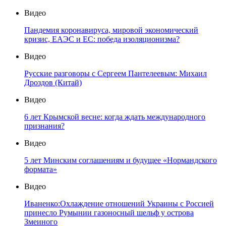
Видео
Пандемия коронавируса, мировой экономический
кризис, ЕАЭС и ЕС: победа изоляционизма?
Видео
Русские разговоры с Сергеем Пантелеевым: Михаил
Дроздов (Китай)
Видео
6 лет Крымской весне: когда ждать международного
признания?
Видео
5 лет Минским соглашениям и будущее «Нормандского
формата»
Видео
Иваненко:Охлаждение отношений Украины с Россией
принесло Румынии газоносный шельф у острова
Змеиного