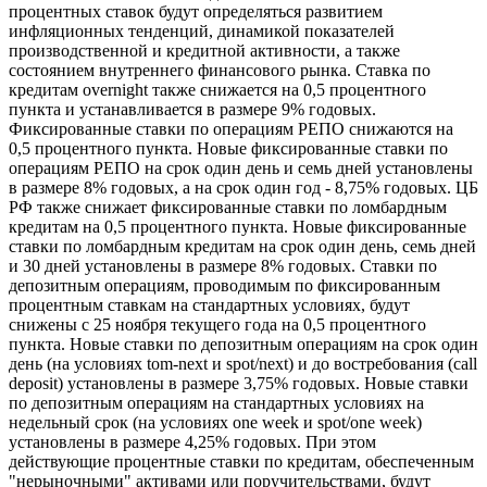
процентных ставок будут определяться развитием
инфляционных тенденций, динамикой показателей
производственной и кредитной активности, а также
состоянием внутреннего финансового рынка. Ставка по
кредитам overnight также снижается на 0,5 процентного
пункта и устанавливается в размере 9% годовых.
Фиксированные ставки по операциям РЕПО снижаются на
0,5 процентного пункта. Новые фиксированные ставки по
операциям РЕПО на срок один день и семь дней установлены
в размере 8% годовых, а на срок один год - 8,75% годовых. ЦБ
РФ также снижает фиксированные ставки по ломбардным
кредитам на 0,5 процентного пункта. Новые фиксированные
ставки по ломбардным кредитам на срок один день, семь дней
и 30 дней установлены в размере 8% годовых. Ставки по
депозитным операциям, проводимым по фиксированным
процентным ставкам на стандартных условиях, будут
снижены с 25 ноября текущего года на 0,5 процентного
пункта. Новые ставки по депозитным операциям на срок один
день (на условиях tom-next и spot/next) и до востребования (call
deposit) установлены в размере 3,75% годовых. Новые ставки
по депозитным операциям на стандартных условиях на
недельный срок (на условиях one week и spot/оnе week)
установлены в размере 4,25% годовых. При этом
действующие процентные ставки по кредитам, обеспеченным
"нерыночными" активами или поручительствами, будут