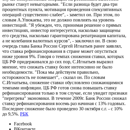
рынке станут невыгодными. "Если разница будет два-три
процентных пункта, мотивация проведения спекулятивных
операций существенно слабее", - заметил он. При этом, по
словам А.Улюкаева, это не должно повлиять на уровень
инвестиций. "Я убежден, что, принимая решение о прямых
инвестициях, инвестор интересуется, насколько защищены
его средства, насколько гарантирована репатриация капитала,
а не колебания валютных курсов", - заключил он. В свою
очередь глава Банка России Сергей Игнатьев ранее заявлял,
что ставка рефинансирования в стране может опуститься
ниже уровня 9%. Говоря о темпах снижения ставки, которых
ЦБ РФ придерживался до сих пор, С.Игнатьев выразил
мнение, что снижать ставку более интенсивно не было
необходимости. "Пока мы действуем правильно,
осторожность не помешает", - сказал он. По словам
С.Игнатьева, снижение ставки обусловлено снижающимися
темпами инфляции. ЦБ РФ готов снова повышать ставку
рефинансирования только в том случае, если увидит признаки
"перегрева" экономики. В течение 2009г. Банк России снижал
ставку рефинансирования восемь раз начиная с 13% годовых.
Последнее снижение было проведено 30 октября с.г. - с 10%
до 9,5%.
РБК
Facebook
ВКонтакте