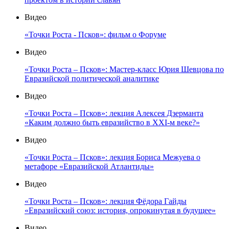
Видео
«Точки Роста - Псков»: фильм о Форуме
Видео
«Точки Роста – Псков»: Мастер-класс Юрия Шевцова по
Евразийской политической аналитике
Видео
«Точки Роста – Псков»: лекция Алексея Дзерманта
«Каким должно быть евразийство в XXI-м веке?»
Видео
«Точки Роста – Псков»: лекция Бориса Межуева о
метафоре «Евразийской Атлантиды»
Видео
«Точки Роста – Псков»: лекция Фёдора Гайды
«Евразийский союз: история, опрокинутая в будущее»
Видео