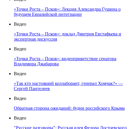
«Точки Роста – Псков»: Лекция Александра Гущина о
будущем Евразийской интеграции
Видео
«Точки Роста – Псков»: доклад Дмитрия Евстафьева и
экспертная дискуссия
Видео
«Точки Роста – Псков»: видеоприветствие сенатора
Владимира Джабарова
Видео
«Так кто настоящий коллаборант, генерал Хомчак?» —
Сергей Пантелеев
Видео
Обратная сторона ожиданий: будни российского Крыма
Видео
"Русские разговоры": Русская идея Федора Достоевского