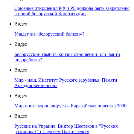
Союзные отношения РФ и РБ должны быть закреплены
в новой белорусской Конституции
Видео
Упадет ли «белорусский балкон»?
Видео
Белорусский гамбит: кризис отношений или чья-то
недоработка?
Видео
Мир - наш. Институт Русского зарубежья. Памяти
Аркадия Бейненсона
Видео
Мир после коронавируса – Евразийская повестка 2030
Видео
Русские на Украине: Виктор Шестаков в "Русских
разговорах" с Сергеем Пантелеевым