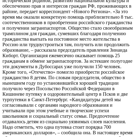
исторической родиной, развитию национальной культуры и
обеспечению прав и интересов граждан РФ, проживающих в
районе, передает корреспондент «Нового Региона». «За это
время мы оказали конкретную помощь приблизительно 8 тыс.
соотечественников в приобретении российского гражданства
и получении загранпаспортов. Общество стало своеобразным
трамплином для граждан, сумевших благодаря получению
гражданства выехать на постоянное место жительства в
Россию или трудоустроиться там, получить или продолжить
образование, – рассказала председатель правления Зинаида
Киборт. Организация ежемесячно оказывает помощь 25
гражданам в обмене загранпаспортов. За истекшее полугодие
эти документы в Дубоссарах уже получили 150 человек.
Кроме того, «Отечество» помогло приобрести российское
гражданство 8 детям. По словам председателя, общество в
нынешнем году по установившейся хорошей традиции
получило через Посольство Российской Федерации в
Кишиневе путевку в оздоровительный центр в Псков и две
турпутевки в Санкт-Петербург. «Кандидатуры детей мы
согласовывали с органами народного образования и
учитывали при этом учебные и творческие успехи
школьников и социальный статус семьи. Предпочтение
отдавалось детям из социально уязвимых слоев населения.
Надо отметить, что одна путевка стоит порядка 700
американских долларов», – сообщила она. В настоящее время