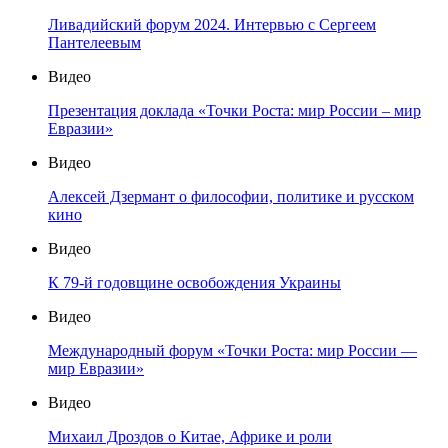
Ливадийский форум 2024. Интервью с Сергеем
Пантелеевым
Видео
Презентация доклада «Точки Роста: мир России – мир
Евразии»
Видео
Алексей Дзермант о философии, политике и русском
кино
Видео
К 79-й годовщине освобождения Украины
Видео
Международный форум «Точки Роста: мир России —
мир Евразии»
Видео
Михаил Дроздов о Китае, Африке и роли