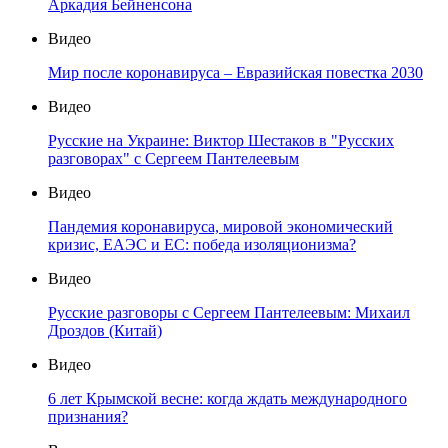
Аркадия Бейненсона
Видео
Мир после коронавируса – Евразийская повестка 2030
Видео
Русские на Украине: Виктор Шестаков в "Русских
разговорах" с Сергеем Пантелеевым
Видео
Пандемия коронавируса, мировой экономический
кризис, ЕАЭС и ЕС: победа изоляционизма?
Видео
Русские разговоры с Сергеем Пантелеевым: Михаил
Дроздов (Китай)
Видео
6 лет Крымской весне: когда ждать международного
признания?