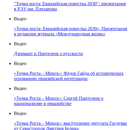
"Точки роста: Евразийская повестка 2030": презентация
в РЭУ им. Плеханова
Видео
«Точки роста: Евразийская повестка 2030». Презентация
в редакции журнала «Международная жизнь»
Видео
Дзермант и Пантелеев о русскости
Видео
«Точки Роста – Минск»: Фёдор Гайда об исторических
основаниях евразийской интеграции
Видео
«Точки Роста – Минск»: Сергей Пантелеев о
национализме и евразийстве
Видео
«Точки Роста – Минск»: выступление депутата Госдумы
от Севастополя Дмитрия Белика