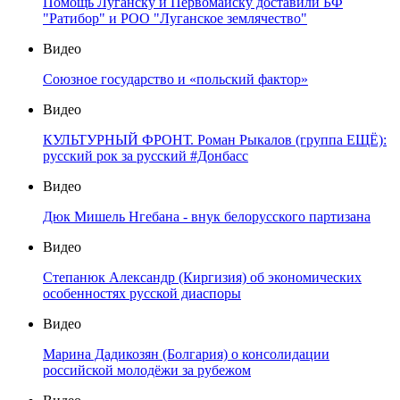
Помощь Луганску и Первомайску доставили БФ
"Ратибор" и РОО "Луганское землячество"
Видео
Союзное государство и «польский фактор»
Видео
КУЛЬТУРНЫЙ ФРОНТ. Роман Рыкалов (группа ЕЩЁ):
русский рок за русский #Донбасс
Видео
Дюк Мишель Нгебана - внук белорусского партизана
Видео
Степанюк Александр (Киргизия) об экономических
особенностях русской диаспоры
Видео
Марина Дадикозян (Болгария) о консолидации
российской молодёжи за рубежом