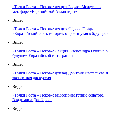
«Точки Роста – Псков»: лекция Бориса Межуева о
метафоре «Евразийской Атлантиды»
Видео
«Точки Роста – Псков»: лекция Фёдора Гайды
«Евразийский союз: история, опрокинутая в будущее»
Видео
«Точки Роста – Псков»: Лекция Александра Гущина о
будущем Евразийской интеграции
Видео
«Точки Роста – Псков»: доклад Дмитрия Евстафьева и
экспертная дискуссия
Видео
«Точки Роста – Псков»: видеоприветствие сенатора
Владимира Джабарова
Видео