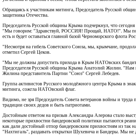
Обращаясь к участникам митинга, Председатель Русской общи
защитника Отечества.
Председатель Русской общины Крыма подчеркнул, что сегодня
"Мы говорим: "Здравствуй, РОССИЯ! Прощай, НАТО!". Мы полн
есть и будет оставаться главной базой Черноморского флота Ро
"Несмотря на гибель Советского Союза, мы, крымчане, продолж
отметил Сергей Цеков.
"Мы не должны допустить прихода в Крым НАТОвских бандитов.
Председателя Русской общины Крыма Анатолий Жилин. "Нам н
Жилина представитель Партии "Союз" Сергей Лебедев.
Группа активистов Русского молодёжного центра Крыма в знак
митинга, сожгла НАТОвский флаг.
Видимо, не зря Председатель Совета ветеранов войны и труд
традиции своих дедов и быть патриотами.
Достойным ответом на призыв Александра Алерова стало выст
некоторые прихвостни бандеровской политики пытаются реани
как дали достойный отпор бандеровским прихвостням из так на
"Нахтигаль", раздавать открытки Шухевича и Бандеры. Мы не 