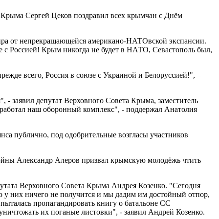
 Крыма Сергей Цеков поздравил всех крымчан с Днём
Мира от непрекращающейся американо-НАТОвской экспансии.
с Россией! Крым никогда не будет в НАТО, Севастополь был,
ежде всего, Россия в союзе с Украиной и Белоруссией!", –
 - заявил депутат Верховного Совета Крыма, заместитель
аботал наш оборонный комплекс", - поддержал Анатолия
янса публично, под одобрительные возгласы участников
войны Александр Алеров призвал крымскую молодёжь чтить
утата Верховного Совета Крыма Андрея Козенко. "Сегодня
 у них ничего не получится и мы дадим им достойный отпор,
 пыталась пропагандировать книгу о батальоне СС
ничтожать их поганые листовки", - заявил Андрей Козенко.