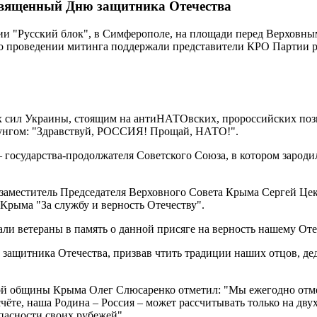
священный Дню защитника Отечества
и "Русский блок", в Симферополе, на площади перед Верховны
о проведении митинга поддержали представители КРО Партии 
х сил Украины, стоящим на антиНАТОвских, пророссийских пози
унгом: "Здравствуй, РОССИЯ! Прощай, НАТО!".
 государства-продолжателя Советского Союза, в котором зарод
заместитель Председателя Верховного Совета Крыма Сергей Цек
рыма "За службу и верность Отечеству".
ли ветераны в память о данной присяге на верность нашему Отеч
защитника Отечества, призвав чтить традиции наших отцов, д
кой общины Крыма Олег Слюсаренко отметил: "Мы ежегодно отме
счёте, наша Родина – Россия – может рассчитывать только на д
опасности своих рубежей".