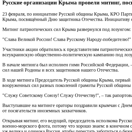
Русские организации Крыма провели митинг, по
23 февраля, по инициативе Русской общины Крыма, КРО Парти
Крыма, посвящённый Дню защитника Отечества. Инициативу 
Митинг патриотических сил Крыма развернулся под лозунгом:
"Слава Великой России! Слава Русскому Народу-победителю!"
Участники акции обратились к представителям патриотически
всеукраинскую общественно-политическую кампанию под лоз
В начале митинга был исполнен гимн Российской Федерации, –
сил нашей Родины и всех защитников нашего Отечества.
В ходе митинга Председатель Русской общины Крыма, первый 
вооруженных сил разных поколений грамоты Русской общины К
"Служу Советскому Союзу! Служу Отечеству!", – так рапортова
Выступавшие на митинге ораторы поздравили крымчан с Днем 
от посягательств иноземных захватчиков.
Открывая митинг, его ведущий, председатель исполкома Русс
военно-морского флота, потому что хорошо знаем: в конечном 
уж велика и одинока Россия, чтобы перестать заботиться о без