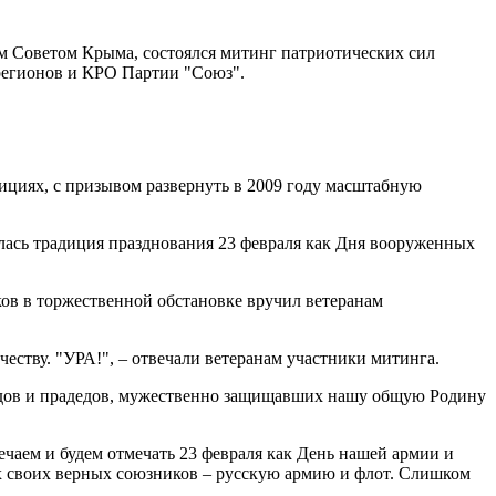
м Советом Крыма, состоялся митинг патриотических сил
регионов и КРО Партии "Союз".
циях, с призывом развернуть в 2009 году масштабную
илась традиция празднования 23 февраля как Дня вооруженных
ов в торжественной обстановке вручил ветеранам
еству. "УРА!", – отвечали ветеранам участники митинга.
едов и прадедов, мужественно защищавших нашу общую Родину
чаем и будем отмечать 23 февраля как День нашей армии и
вух своих верных союзников – русскую армию и флот. Слишком