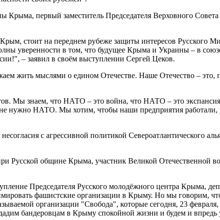
ны Крыма, первый заместитель Председателя Верховного Совета
 Крым, стоит на переднем рубеже защиты интересов Русского 
ы уверенности в том, что будущее Крыма и Украины – в союзе 
ссии!", – заявил в своём выступлении Сергей Цеков.
аем жить мыслями о едином Отечестве. Наше Отечество – это, пр
 Мы знаем, что НАТО – это война, что НАТО – это экспансия",
е нужно НАТО. Мы хотим, чтобы наши предприятия работали, р
 несогласия с агрессивной политикой Североатлантического аль
а при Русской общине Крыма, участник Великой Отечественной 
упление Председателя Русского молодёжного центра Крыма, деп
мировать фашистские организации в Крыму. Но мы говорим, что
зываемой организации "Свобода", которые сегодня, 23 февраля,
дадим бандеровцам в Крыму спокойной жизни и будем и впредь у