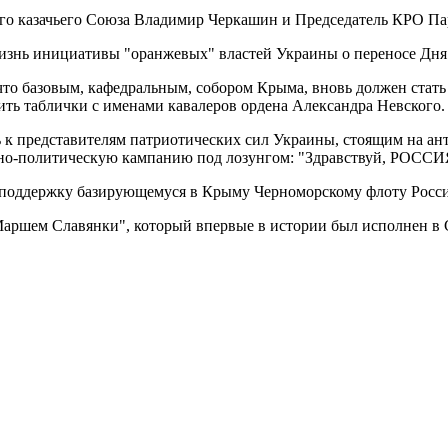
го казачьего Союза Владимир Черкашин и Председатель КРО Па
знь инициативы "оранжевых" властей Украины о переносе Дня з
что базовым, кафедральным, собором Крыма, вновь должен стать
ить таблички с именами кавалеров ордена Александра Невского.
 к представителям патриотических сил Украины, стоящим на а
нно-политическую кампанию под лозунгом: "Здравствуй, РОСС
и поддержку базирующемуся в Крыму Черноморскому флоту Росс
аршем Славянки", который впервые в истории был исполнен в 