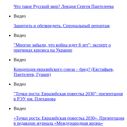
Что такое Русский мир? Лекция Сергея Пантелеева
Видео
Защитить и обезвредить. Специальный репортаж
Видео
"Многие забыли, что война идет 8 лет": эксперт о
причинах кризиса на Украине
Видео
Концепция евразийского союза – бред? (Евстафьев,
Пантелеев, Гущин)
Видео
"Точки роста: Евразийская повестка 2030": презентация
в РЭУ им. Плеханова
Видео
«Точки роста: Евразийская повестка 2030». Презентация
в редакции журнала «Международная жизнь»