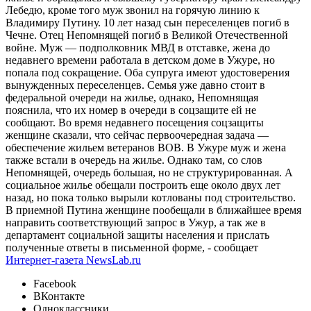
Лебедю, кроме того муж звонил на горячую линию к
Владимиру Путину. 10 лет назад сын переселенцев погиб в
Чечне. Отец Непомнящей погиб в Великой Отечественной
войне. Муж — подполковник МВД в отставке, жена до
недавнего времени работала в детском доме в Ужуре, но
попала под сокращение. Оба супруга имеют удостоверения
вынужденных переселенцев. Семья уже давно стоит в
федеральной очереди на жилье, однако, Непомнящая
пояснила, что их номер в очереди в соцзащите ей не
сообщают. Во время недавнего посещения соцзащиты
женщине сказали, что сейчас первоочередная задача —
обеспечение жильем ветеранов ВОВ. В Ужуре муж и жена
также встали в очередь на жилье. Однако там, со слов
Непомнящей, очередь большая, но не структурированная. А
социальное жилье обещали построить еще около двух лет
назад, но пока только вырыли котлованы под строительство.
В приемной Путина женщине пообещали в ближайшее время
направить соответствующий запрос в Ужур, а так же в
департамент социальной защиты населения и прислать
полученные ответы в письменной форме, - сообщает
Интернет-газета NewsLab.ru
Facebook
ВКонтакте
Одноклассники