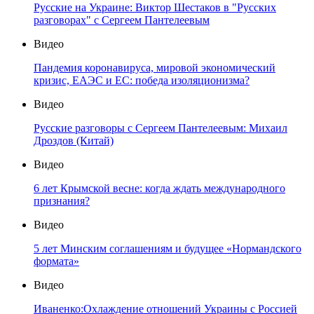
Русские на Украине: Виктор Шестаков в "Русских
разговорах" с Сергеем Пантелеевым
Видео
Пандемия коронавируса, мировой экономический
кризис, ЕАЭС и ЕС: победа изоляционизма?
Видео
Русские разговоры с Сергеем Пантелеевым: Михаил
Дроздов (Китай)
Видео
6 лет Крымской весне: когда ждать международного
признания?
Видео
5 лет Минским соглашениям и будущее «Нормандского
формата»
Видео
Иваненко:Охлаждение отношений Украины с Россией