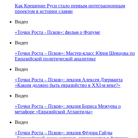
Как Крещение Руси стало первым интеграционным
проектом в истории славян
Видео
«Точки Роста - Псков»: фильм о Форуме
Видео
«Точки Роста – Псков»: Мастер-класс Юрия Шевцова по
Евразийской политической аналитике
Видео
«Точки Роста – Псков»: лекция Алексея Дзерманта
«Каким должно быть евразийство в XXI-м веке?»
Видео
«Точки Роста – Псков»: лекция Бориса Межуева о
метафоре «Евразийской Атлантиды»
Видео
«Точки Роста – Псков»: лекция Фёдора Гайды