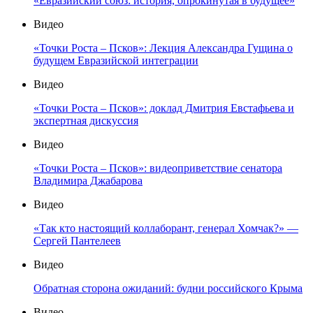
«Евразийский союз: история, опрокинутая в будущее»
Видео
«Точки Роста – Псков»: Лекция Александра Гущина о
будущем Евразийской интеграции
Видео
«Точки Роста – Псков»: доклад Дмитрия Евстафьева и
экспертная дискуссия
Видео
«Точки Роста – Псков»: видеоприветствие сенатора
Владимира Джабарова
Видео
«Так кто настоящий коллаборант, генерал Хомчак?» —
Сергей Пантелеев
Видео
Обратная сторона ожиданий: будни российского Крыма
Видео