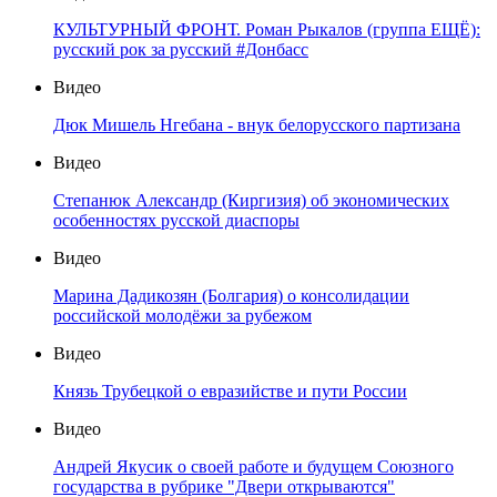
КУЛЬТУРНЫЙ ФРОНТ. Роман Рыкалов (группа ЕЩЁ):
русский рок за русский #Донбасс
Видео
Дюк Мишель Нгебана - внук белорусского партизана
Видео
Степанюк Александр (Киргизия) об экономических
особенностях русской диаспоры
Видео
Марина Дадикозян (Болгария) о консолидации
российской молодёжи за рубежом
Видео
Князь Трубецкой о евразийстве и пути России
Видео
Андрей Якусик о своей работе и будущем Союзного
государства в рубрике "Двери открываются"