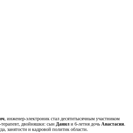
ич
, инженер-электроник стал десятитысячным участником
ч-терапевт, двойняшки: сын
Данил
и 6-летня дочь
Анастасия
.
да, занятости и кадровой политик области.