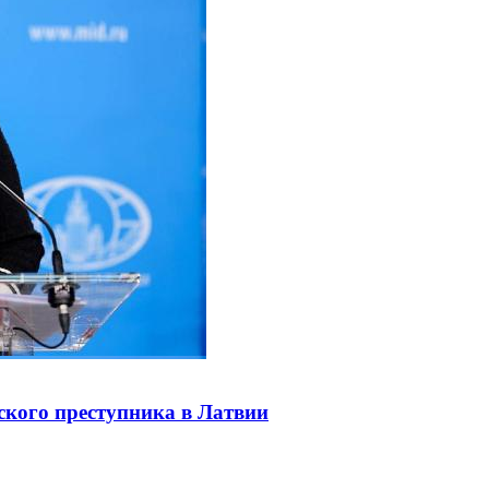
ского преступника в Латвии