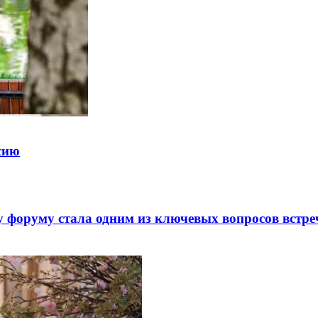
ссию
 форуму стала одним из ключевых вопросов встре