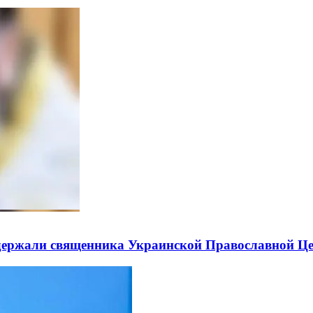
держали священника Украинской Православной Ц