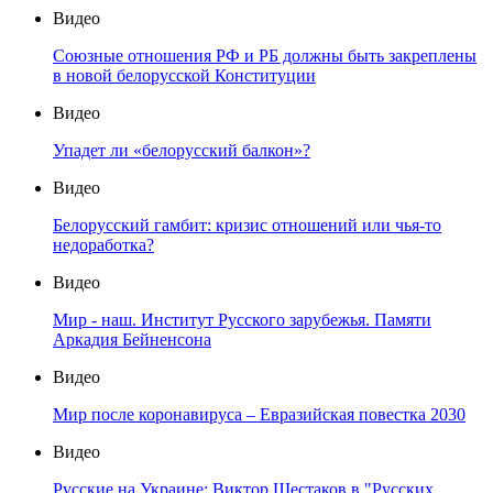
Видео
Союзные отношения РФ и РБ должны быть закреплены
в новой белорусской Конституции
Видео
Упадет ли «белорусский балкон»?
Видео
Белорусский гамбит: кризис отношений или чья-то
недоработка?
Видео
Мир - наш. Институт Русского зарубежья. Памяти
Аркадия Бейненсона
Видео
Мир после коронавируса – Евразийская повестка 2030
Видео
Русские на Украине: Виктор Шестаков в "Русских