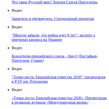
Что такое Русский мир? Лекция Сергея Пантелеева
Видео
Защитить и обезвредить. Специальный репортаж
Видео
"Многие забыли, что война идет 8 лет": эксперт о
причинах кризиса на Украине
Видео
Концепция евразийского союза – бред? (Евстафьев,
Пантелеев, Гущин)
Видео
"Точки роста: Евразийская повестка 2030": презентация
в РЭУ им. Плеханова
Видео
«Точки роста: Евразийская повестка 2030». Презентация
в редакции журнала «Международная жизнь»