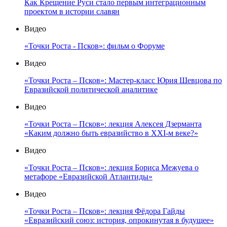
Как Крещение Руси стало первым интеграционным
проектом в истории славян
Видео
«Точки Роста - Псков»: фильм о Форуме
Видео
«Точки Роста – Псков»: Мастер-класс Юрия Шевцова по
Евразийской политической аналитике
Видео
«Точки Роста – Псков»: лекция Алексея Дзерманта
«Каким должно быть евразийство в XXI-м веке?»
Видео
«Точки Роста – Псков»: лекция Бориса Межуева о
метафоре «Евразийской Атлантиды»
Видео
«Точки Роста – Псков»: лекция Фёдора Гайды
«Евразийский союз: история, опрокинутая в будущее»