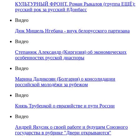
КУЛЬТУРНЫЙ ФРОНТ. Роман Рыкалов (группа ЕЩЁ):
русский рок за русский #Донбасс
Видео
Дюк Мишель Нгебана - внук белорусского партизана
Видео
Степанюк Александр (Киргизия) об экономических
особенностях русской диаспоры
Видео
Марина Дадикозян (Болгария) о консолидации
российской молодёжи за рубежом
Видео
Князь Трубецкой о евразийстве и пути России
Видео
Андрей Якусик о своей работе и будущем Союзного
государства в рубрике "Двери открываются"