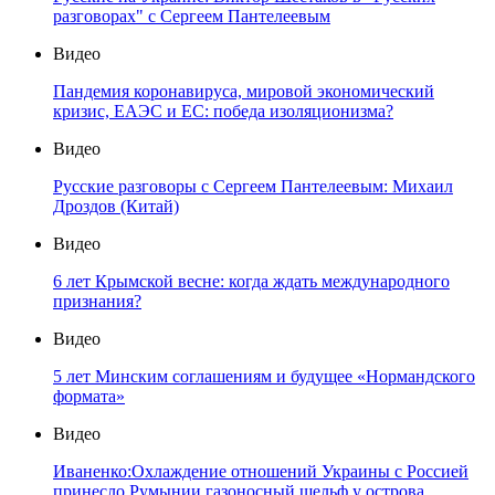
разговорах" с Сергеем Пантелеевым
Видео
Пандемия коронавируса, мировой экономический
кризис, ЕАЭС и ЕС: победа изоляционизма?
Видео
Русские разговоры с Сергеем Пантелеевым: Михаил
Дроздов (Китай)
Видео
6 лет Крымской весне: когда ждать международного
признания?
Видео
5 лет Минским соглашениям и будущее «Нормандского
формата»
Видео
Иваненко:Охлаждение отношений Украины с Россией
принесло Румынии газоносный шельф у острова