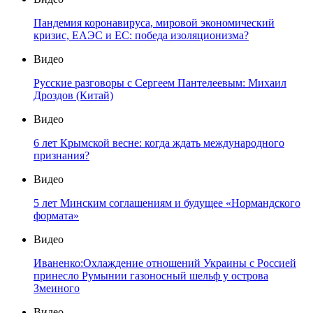
Пандемия коронавируса, мировой экономический
кризис, ЕАЭС и ЕС: победа изоляционизма?
Видео
Русские разговоры с Сергеем Пантелеевым: Михаил
Дроздов (Китай)
Видео
6 лет Крымской весне: когда ждать международного
признания?
Видео
5 лет Минским соглашениям и будущее «Нормандского
формата»
Видео
Иваненко:Охлаждение отношений Украины с Россией
принесло Румынии газоносный шельф у острова
Змеиного
Видео