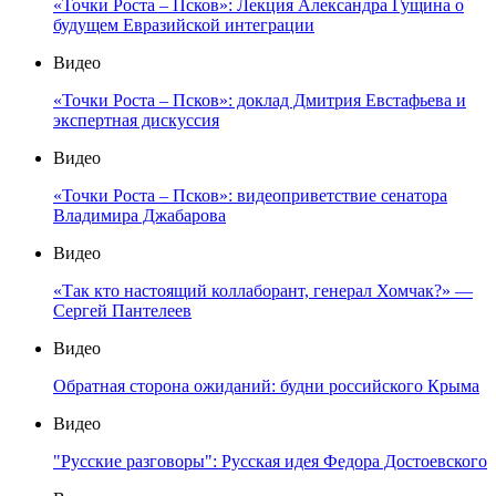
«Точки Роста – Псков»: Лекция Александра Гущина о
будущем Евразийской интеграции
Видео
«Точки Роста – Псков»: доклад Дмитрия Евстафьева и
экспертная дискуссия
Видео
«Точки Роста – Псков»: видеоприветствие сенатора
Владимира Джабарова
Видео
«Так кто настоящий коллаборант, генерал Хомчак?» —
Сергей Пантелеев
Видео
Обратная сторона ожиданий: будни российского Крыма
Видео
"Русские разговоры": Русская идея Федора Достоевского