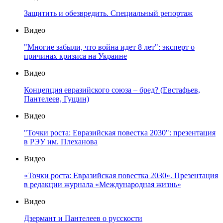
Защитить и обезвредить. Специальный репортаж
Видео
"Многие забыли, что война идет 8 лет": эксперт о
причинах кризиса на Украине
Видео
Концепция евразийского союза – бред? (Евстафьев,
Пантелеев, Гущин)
Видео
"Точки роста: Евразийская повестка 2030": презентация
в РЭУ им. Плеханова
Видео
«Точки роста: Евразийская повестка 2030». Презентация
в редакции журнала «Международная жизнь»
Видео
Дзермант и Пантелеев о русскости