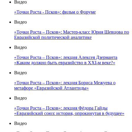
Видео
«Точки Роста - Псков»: фильм о Форуме
Видео
«Точки Роста – Псков»: Мастер-класс Юрия Шевцова по
Евразийской политической аналитике
Видео
«Точки Роста – Псков»: лекция Алексея Дзерманта
«Каким должно быть евразийство в XXI-м веке?»
Видео
«Точки Роста – Псков»: лекция Бориса Межуева о
метафоре «Евразийской Атлантиды»
Видео
«Точки Роста – Псков»: лекция Фёдора Гайды
«Евразийский союз: история, опрокинутая в будущее»
Видео