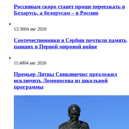
Россиянам скоро станет проще переезжать в
Беларусь, а белорусам – в Россию
12:36
04 авг 2026
Соотечественники в Сербии почтили память
павших в Первой мировой войне
11:48
04 авг 2026
Премьер Литвы Синкявичюс предложил
исключить Ломоносова из школьной
программы