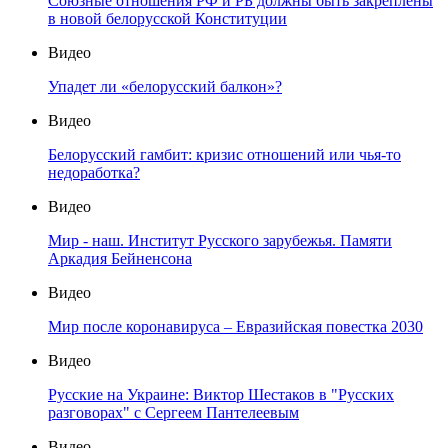
Союзные отношения РФ и РБ должны быть закреплены
в новой белорусской Конституции
Видео
Упадет ли «белорусский балкон»?
Видео
Белорусский гамбит: кризис отношений или чья-то
недоработка?
Видео
Мир - наш. Институт Русского зарубежья. Памяти
Аркадия Бейненсона
Видео
Мир после коронавируса – Евразийская повестка 2030
Видео
Русские на Украине: Виктор Шестаков в "Русских
разговорах" с Сергеем Пантелеевым
Видео