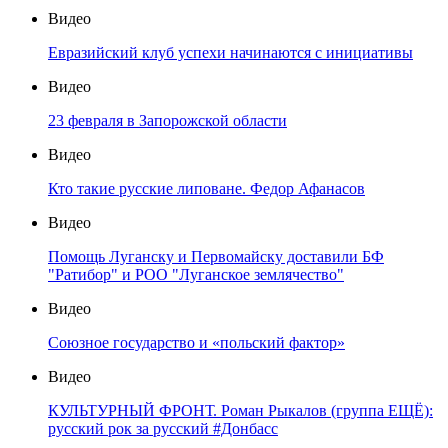
Видео
Евразийский клуб успехи начинаются с инициативы
Видео
23 февраля в Запорожской области
Видео
Кто такие русские липоване. Федор Афанасов
Видео
Помощь Луганску и Первомайску доставили БФ
"Ратибор" и РОО "Луганское землячество"
Видео
Союзное государство и «польский фактор»
Видео
КУЛЬТУРНЫЙ ФРОНТ. Роман Рыкалов (группа ЕЩЁ):
русский рок за русский #Донбасс