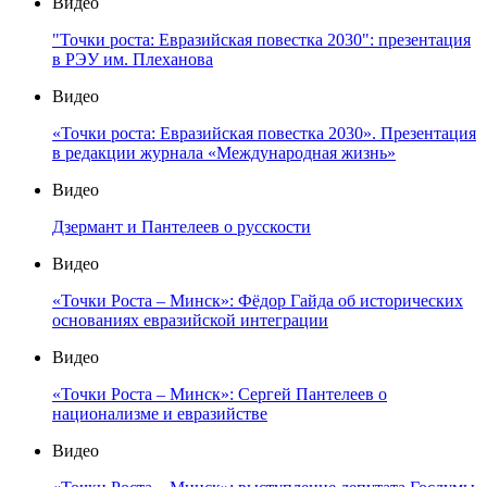
Видео
"Точки роста: Евразийская повестка 2030": презентация
в РЭУ им. Плеханова
Видео
«Точки роста: Евразийская повестка 2030». Презентация
в редакции журнала «Международная жизнь»
Видео
Дзермант и Пантелеев о русскости
Видео
«Точки Роста – Минск»: Фёдор Гайда об исторических
основаниях евразийской интеграции
Видео
«Точки Роста – Минск»: Сергей Пантелеев о
национализме и евразийстве
Видео