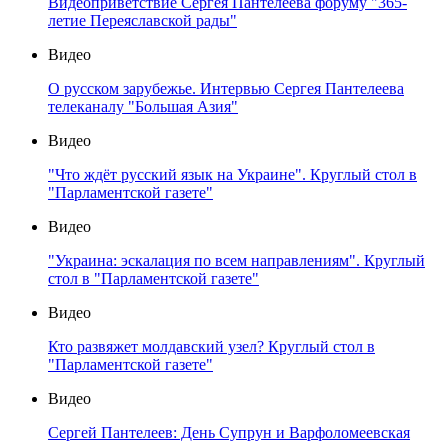
Видеоприветствие Сергея Пантелеева форуму "365-
летие Переяславской рады"
Видео
О русском зарубежье. Интервью Сергея Пантелеева
телеканалу "Большая Азия"
Видео
"Что ждёт русский язык на Украине". Круглый стол в
"Парламентской газете"
Видео
"Украина: эскалация по всем направлениям". Круглый
стол в "Парламентской газете"
Видео
Кто развяжет молдавский узел? Круглый стол в
"Парламентской газете"
Видео
Сергей Пантелеев: День Супрун и Варфоломеевская