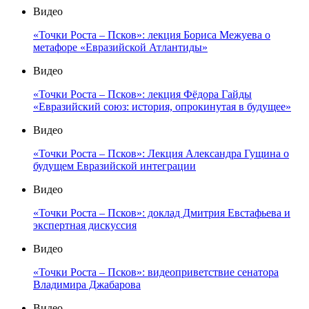
Видео
«Точки Роста – Псков»: лекция Бориса Межуева о
метафоре «Евразийской Атлантиды»
Видео
«Точки Роста – Псков»: лекция Фёдора Гайды
«Евразийский союз: история, опрокинутая в будущее»
Видео
«Точки Роста – Псков»: Лекция Александра Гущина о
будущем Евразийской интеграции
Видео
«Точки Роста – Псков»: доклад Дмитрия Евстафьева и
экспертная дискуссия
Видео
«Точки Роста – Псков»: видеоприветствие сенатора
Владимира Джабарова
Видео