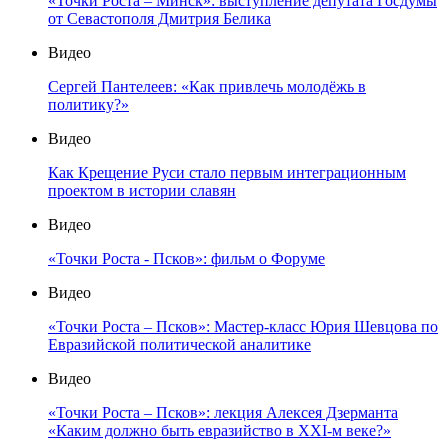
«Точки Роста – Минск»: выступление депутата Госдумы
от Севастополя Дмитрия Белика
Видео
Сергей Пантелеев: «Как привлечь молодёжь в
политику?»
Видео
Как Крещение Руси стало первым интеграционным
проектом в истории славян
Видео
«Точки Роста - Псков»: фильм о Форуме
Видео
«Точки Роста – Псков»: Мастер-класс Юрия Шевцова по
Евразийской политической аналитике
Видео
«Точки Роста – Псков»: лекция Алексея Дзерманта
«Каким должно быть евразийство в XXI-м веке?»