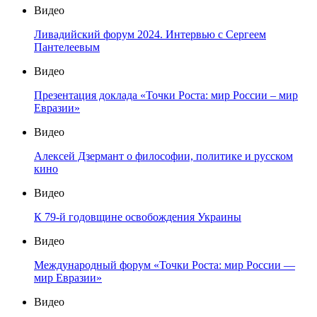
Видео
Ливадийский форум 2024. Интервью с Сергеем
Пантелеевым
Видео
Презентация доклада «Точки Роста: мир России – мир
Евразии»
Видео
Алексей Дзермант о философии, политике и русском
кино
Видео
К 79-й годовщине освобождения Украины
Видео
Международный форум «Точки Роста: мир России —
мир Евразии»
Видео