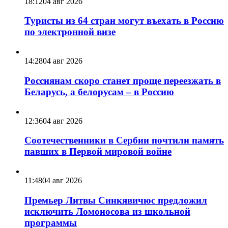
18:12
04 авг 2026
Туристы из 64 стран могут въехать в Россию
по электронной визе
14:28
04 авг 2026
Россиянам скоро станет проще переезжать в
Беларусь, а белорусам – в Россию
12:36
04 авг 2026
Соотечественники в Сербии почтили память
павших в Первой мировой войне
11:48
04 авг 2026
Премьер Литвы Синкявичюс предложил
исключить Ломоносова из школьной
программы