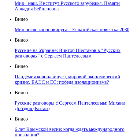
Мир - наш. Институт Русского зарубежья. Памяти
Аркадия Бейненсона
Видео
Мир после коронавируса – Евразийская повестка 2030
Видео
Русские на Украине: Виктор Шестаков в "Русских
разговорах" с Сергеем Пантелеевым
Видео
Пандемия коронавируса, мировой экономический
кризис, ЕАЭС и ЕС: победа изоляционизма?
Видео
Русские разговоры с Сергеем Пантелеевым: Михаил
Дроздов (Китай)
Видео
6 лет Крымской весне: когда ждать международного
признания?