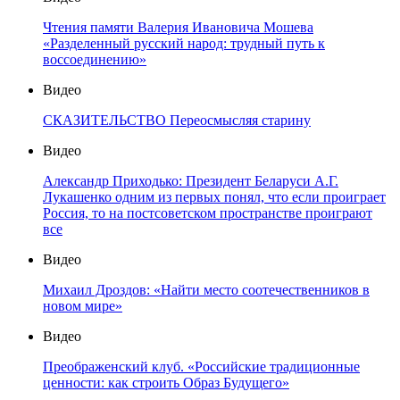
Чтения памяти Валерия Ивановича Мошева
«Разделенный русский народ: трудный путь к
воссоединению»
Видео
СКАЗИТЕЛЬСТВО Переосмысляя старину
Видео
Александр Приходько: Президент Беларуси А.Г.
Лукашенко одним из первых понял, что если проиграет
Россия, то на постсоветском пространстве проиграют
все
Видео
Михаил Дроздов: «Найти место соотечественников в
новом мире»
Видео
Преображенский клуб. «Российские традиционные
ценности: как строить Образ Будущего»