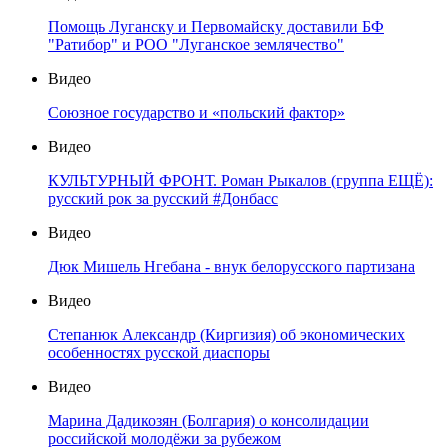
Помощь Луганску и Первомайску доставили БФ
"Ратибор" и РОО "Луганское землячество"
Видео
Союзное государство и «польский фактор»
Видео
КУЛЬТУРНЫЙ ФРОНТ. Роман Рыкалов (группа ЕЩЁ):
русский рок за русский #Донбасс
Видео
Дюк Мишель Нгебана - внук белорусского партизана
Видео
Степанюк Александр (Киргизия) об экономических
особенностях русской диаспоры
Видео
Марина Дадикозян (Болгария) о консолидации
российской молодёжи за рубежом