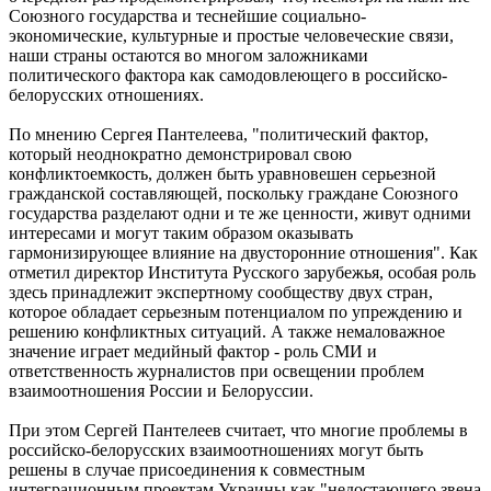
Союзного государства и теснейшие социально-
экономические, культурные и простые человеческие связи,
наши страны остаются во многом заложниками
политического фактора как самодовлеющего в российско-
белорусских отношениях.
По мнению Сергея Пантелеева, "политический фактор,
который неоднократно демонстрировал свою
конфликтоемкость, должен быть уравновешен серьезной
гражданской составляющей, поскольку граждане Союзного
государства разделают одни и те же ценности, живут одними
интересами и могут таким образом оказывать
гармонизирующее влияние на двусторонние отношения". Как
отметил директор Института Русского зарубежья, особая роль
здесь принадлежит экспертному сообществу двух стран,
которое обладает серьезным потенциалом по упреждению и
решению конфликтных ситуаций. А также немаловажное
значение играет медийный фактор - роль СМИ и
ответственность журналистов при освещении проблем
взаимоотношения России и Белоруссии.
При этом Сергей Пантелеев считает, что многие проблемы в
российско-белорусских взаимоотношениях могут быть
решены в случае присоединения к совместным
интеграционным проектам Украины как "недостающего звена