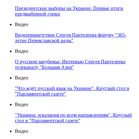
Президентские выборы на Украине. Первые итоги
предвыборной гонки
Видео
Видеоприветствие Сергея Пантелеева форуму "365-
летие Переяславской рады"
Видео
О русском зарубежье. Интервью Сергея Пантелеева
телеканалу "Большая Азия"
Видео
"Что ждёт русский язык на Украине". Круглый стол в
"Парламентской газете"
Видео
"Украина: эскалация по всем направлениям". Круглый
стол в "Парламентской газете"
Видео