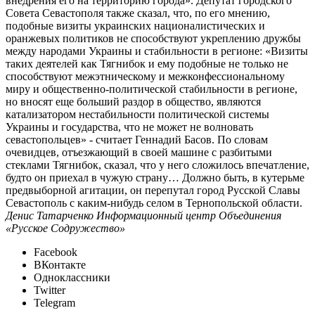
внедрения его на территорию города». Депутат городского
Совета Севастополя также сказал, что, по его мнению,
подобные визиты украинских националистических и
оранжевых политиков не способствуют укреплению дружбы
между народами Украины и стабильности в регионе: «Визиты
таких деятелей как Тягнибок и ему подобные не только не
способствуют межэтническому и межконфессиональному
миру и общественно-политической стабильности в регионе,
но вносят еще больший раздор в общество, являются
катализатором нестабильности политической системы
Украины и государства, что не может не волновать
севастопольцев» - считает Геннадий Басов. По словам
очевидцев, отъезжающий в своей машине с разбитыми
стеклами Тягнибок, сказал, что у него сложилось впечатление,
будто он приехал в чужую страну… Должно быть, в кутерьме
предвыборной агитации, он перепутал город Русской Славы
Севастополь с каким-нибудь селом в Тернопольской области.
Денис Татарченко Информационный центр Объединения
«Русское Содружество»
Facebook
ВКонтакте
Одноклассники
Twitter
Telegram