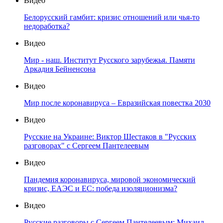
Видео
Белорусский гамбит: кризис отношений или чья-то
недоработка?
Видео
Мир - наш. Институт Русского зарубежья. Памяти
Аркадия Бейненсона
Видео
Мир после коронавируса – Евразийская повестка 2030
Видео
Русские на Украине: Виктор Шестаков в "Русских
разговорах" с Сергеем Пантелеевым
Видео
Пандемия коронавируса, мировой экономический
кризис, ЕАЭС и ЕС: победа изоляционизма?
Видео
Русские разговоры с Сергеем Пантелеевым: Михаил