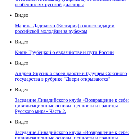
особенностях русской диаспоры
Видео
Марина Дадикозян (Болгария) о консолидации
российской молодёжи за рубежом
Видео
Князь Трубецкой о евразийстве и пути России
Видео
Андрей Якусик о своей работе и будущем Союзного
государства в рубрике "Двери открываются"
Видео
Заседание Ливадийского клуба «Возвращение к себе:
цивилизационные основы, ценности и границы
Русского мира» Часть 2.
Видео
Заседание Ливадийского клуба «Возвращение к себе:
цивилизационные основы, ценности и границы