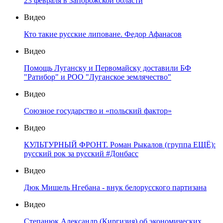
23 февраля в Запорожской области
Видео
Кто такие русские липоване. Федор Афанасов
Видео
Помощь Луганску и Первомайску доставили БФ
"Ратибор" и РОО "Луганское землячество"
Видео
Союзное государство и «польский фактор»
Видео
КУЛЬТУРНЫЙ ФРОНТ. Роман Рыкалов (группа ЕЩЁ):
русский рок за русский #Донбасс
Видео
Дюк Мишель Нгебана - внук белорусского партизана
Видео
Степанюк Александр (Киргизия) об экономических