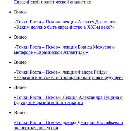
Евразийской политической аналитике
Видео
«Точки Роста – Псков»: лекция Алексея Дзерманта
«Каким должно быть евразийство в XXI-м веке?»
Видео
«Точки Роста – Псков»: лекция Бориса Межуева о
метафоре «Евразийской Атлантиды»
Видео
«Точки Роста – Псков»: лекция Фёдора Гайды
«Евразийский союз: история, опрокинутая в будущее»
Видео
«Точки Роста – Псков»: Лекция Александра Гущина о
будущем Евразийской интеграции
Видео
«Точки Роста – Псков»: доклад Дмитрия Евстафьева и
экспертная дискуссия