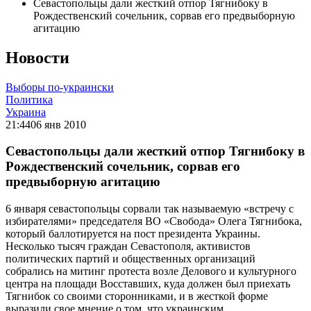
Севастопольцы дали жесткий отпор Тягнибоку в
Рождественский сочельник, сорвав его предвыборную
агитацию
Новости
Выборы по-украински
Политика
Украина
21:44
06 янв 2010
Севастопольцы дали жесткий отпор Тягнибоку в
Рождественский сочельник, сорвав его
предвыборную агитацию
6 января севастопольцы сорвали так называемую «встречу с
избирателями» председателя ВО «Свобода» Олега Тягнибока,
который баллотируется на пост президента Украины.
Несколько тысяч граждан Севастополя, активистов
политических партий и общественных организаций
собрались на митинг протеста возле Делового и культурного
центра на площади Восставших, куда должен был приехать
Тягнибок со своими сторонниками, и в жесткой форме
выразили свое мнение о том, что украинским