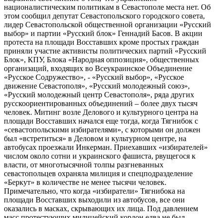
националистическим политикам в Севастополе места нет. Об
этом сообщил депутат Севастопольского городского совета,
лидер Севастопольской общественной организации «Русский
выбор» и партии «Русский блок» Геннадий Басов. В акции
протеста на площади Восставших кроме простых граждан
приняли участие активисты политических партий «Русский
Блок», КПУ, Блока «Народная оппозиция», общественных
организаций, входящих во Всеукраинское Объединение
«Русское Содружество», - «Русский выбор», «Русское
движение Севастополя», «Русский молодежный союз»,
«Русский молодежный центр Севастополя», ряда других
русскоориентированных объединений – более двух тысяч
человек. Митинг возле Делового и культурного центра на
площади Восставших начался еще тогда, когда Тягнибок с
«севастопольскими избирателями», с которыми он должен
был «встретиться» в Деловом и культурном центре, на
автобусах проезжали Инкерман. Приехавших «избирателей»
числом около сотни и украинского фашиста, рвущегося к
власти, от многотысячной толпы разгневанных
севастопольцев охраняла милиция и спецподразделение
«Беркут» в количестве не менее тысячи человек.
Примечательно, что когда «избиратели» Тягнибока на
площади Восставших выходили из автобусов, все они
оказались в масках, скрывающих их лица. Под давлением
масс протестующих милицейский кордон едва не был