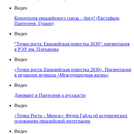
Видео
Концепция евразийского союза – бред? (Евстафьев,
Пантелеев, Гущин)
Видео
"Точки роста: Евразийская повестка 2030": презентация
в РЭУ им. Плеханова
Видео
«Точки роста: Евразийская повестка 2030». Презентация
в редакции журнала «Международная жизнь»
Видео
Дзермант и Пантелеев о русскости
Видео
«Точки Роста – Минск»: Фёдор Гайда об исторических
основаниях евразийской интеграции
Видео