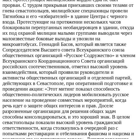
прорван. С трудом прикрывая приехавших своими телами от
гнева севастопольцев, милицейские спецназовцы провели
Тягнибока и его «избирателей» в здание Центра с черного
входа. Протестующие на протяжении нескольких часов
блокировали перепуганных необандеровцев в здании, откуда
их под охраной милиции малыми группами выводили через
малоизвестные боковые выходы и увозили на
микроавтобусах. Геннадий Басов, который является также
Сопредседателем Высшего совета Всеукраинского союза
общественных организаций «Русское Содружество» и членом
Всеукраинского Координационного Совета организаций
российских соотечественников, отметил высокий уровень
взаимодействия, который проявили руководители и
активисты общественных организаций и отделений партий,
действующих в Севастополе, при оперативной подготовке и
проведении акции: «Этот митинг показал способность
общественно-политических лидеров мобилизовать русское
население на проведение совместных мероприятий, когда
речь идет о защите общих интересов и прав. Доселе
разрозненные организации для решения общих задач
способны консолидироваться, и это хороший знак. В целом
севастопольцы показали высокий уровень гражданской
ответственности, когда столкнулись в очередной раз с
попытками реставрации и отбеливания фашизма и нацизма и