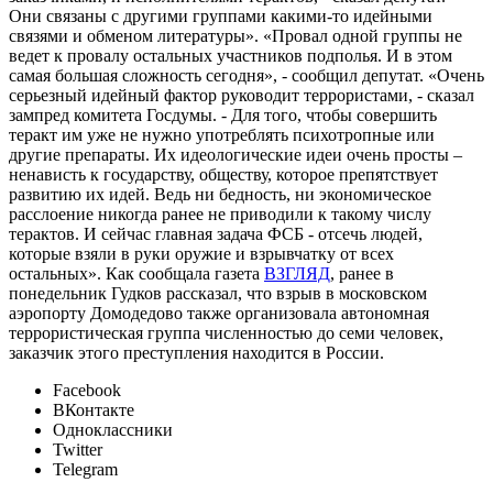
Они связаны с другими группами какими-то идейными
связями и обменом литературы». «Провал одной группы не
ведет к провалу остальных участников подполья. И в этом
самая большая сложность сегодня», - сообщил депутат. «Очень
серьезный идейный фактор руководит террористами, - сказал
зампред комитета Госдумы. - Для того, чтобы совершить
теракт им уже не нужно употреблять психотропные или
другие препараты. Их идеологические идеи очень просты –
ненависть к государству, обществу, которое препятствует
развитию их идей. Ведь ни бедность, ни экономическое
расслоение никогда ранее не приводили к такому числу
терактов. И сейчас главная задача ФСБ - отсечь людей,
которые взяли в руки оружие и взрывчатку от всех
остальных». Как сообщала газета
ВЗГЛЯД
, ранее в
понедельник Гудков рассказал, что взрыв в московском
аэропорту Домодедово также организовала автономная
террористическая группа численностью до семи человек,
заказчик этого преступления находится в России.
Facebook
ВКонтакте
Одноклассники
Twitter
Telegram