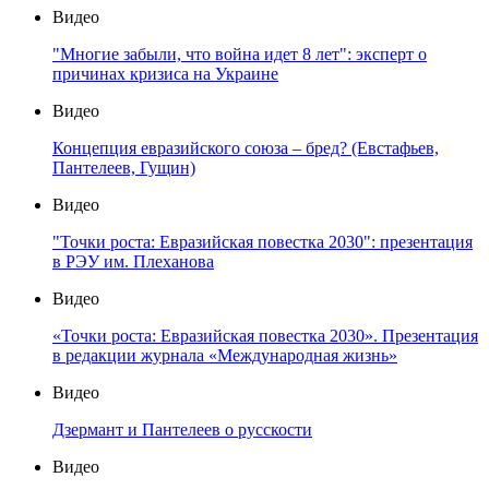
Видео
"Многие забыли, что война идет 8 лет": эксперт о
причинах кризиса на Украине
Видео
Концепция евразийского союза – бред? (Евстафьев,
Пантелеев, Гущин)
Видео
"Точки роста: Евразийская повестка 2030": презентация
в РЭУ им. Плеханова
Видео
«Точки роста: Евразийская повестка 2030». Презентация
в редакции журнала «Международная жизнь»
Видео
Дзермант и Пантелеев о русскости
Видео