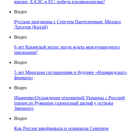
кризис, ЕАЭС и ЕС: победа изоляционизма?
Видео
Русские разговоры с Сергеем Пантелеевым: Михаил
Дроздов (Китай)
Видео
6 лет Крымской весне: когда ждать международного
признания?
Видео
5 лет Минским соглашениям и будущее «Нормандского
формата»
Видео
Иваненко:Охлаждение отношений Украины с Россией
принесло Румынии газоносный шельф у острова
Змеиного
Видео
Как Россия завоёвывала и осваивала Северное