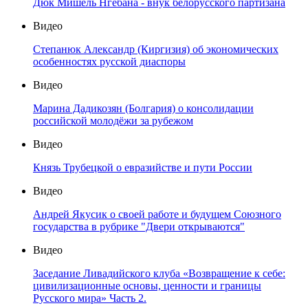
Дюк Мишель Нгебана - внук белорусского партизана
Видео
Степанюк Александр (Киргизия) об экономических
особенностях русской диаспоры
Видео
Марина Дадикозян (Болгария) о консолидации
российской молодёжи за рубежом
Видео
Князь Трубецкой о евразийстве и пути России
Видео
Андрей Якусик о своей работе и будущем Союзного
государства в рубрике "Двери открываются"
Видео
Заседание Ливадийского клуба «Возвращение к себе:
цивилизационные основы, ценности и границы
Русского мира» Часть 2.