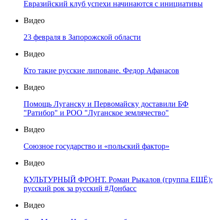
Евразийский клуб успехи начинаются с инициативы
Видео
23 февраля в Запорожской области
Видео
Кто такие русские липоване. Федор Афанасов
Видео
Помощь Луганску и Первомайску доставили БФ
"Ратибор" и РОО "Луганское землячество"
Видео
Союзное государство и «польский фактор»
Видео
КУЛЬТУРНЫЙ ФРОНТ. Роман Рыкалов (группа ЕЩЁ):
русский рок за русский #Донбасс
Видео