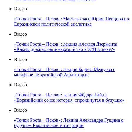
Видео
«Точки Роста – Псков»: Мастер-класс Юрия Шевцова по
Евразийской политической аналитике
Видео
«Точки Роста – Псков»: лекция Алексея Дзерманта
«Каким должно быть евразийство в XXI-м веке?»
Видео
«Точки Роста – Псков»: лекция Бориса Межуева о
метафоре «Евразийской Атлантиды»
Видео
«Точки Роста – Псков»: лекция Фёдора Гайды
«Евразийский союз: история, опрокинутая в будущее»
Видео
«Точки Роста – Псков»: Лекция Александра Гущина о
будущем Евразийской интеграции