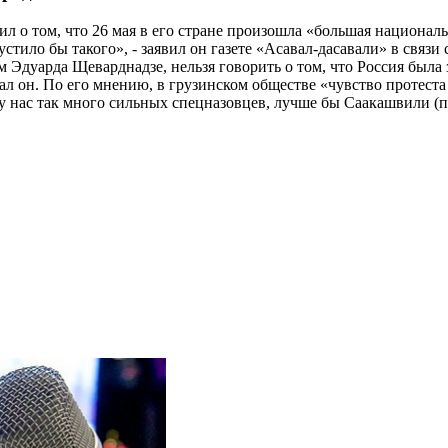
л о том, что 26 мая в его стране произошла «большая националь
устило бы такого», - заявил он газете «Асавал-дасавали» в связ
ам Эдуарда Щеварднадзе, нельзя говорить о том, что Россия была
ал он. По его мнению, в грузинском обществе «чувство протеста
 у нас так много сильных спецназовцев, лучше бы Саакашвили (