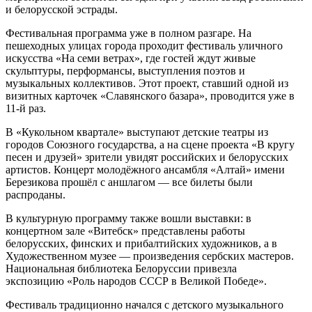
и белорусской эстрады.
Фестивальная программа уже в полном разгаре. На
пешеходных улицах города проходит фестиваль уличного
искусства «На семи ветрах», где гостей ждут живые
скульптуры, перформансы, выступления поэтов и
музыкальных коллективов. Этот проект, ставший одной из
визитных карточек «Славянского базара», проводится уже в
11-й раз.
В «Кукольном квартале» выступают детские театры из
городов Союзного государства, а на сцене проекта «В кругу
песен и друзей» зрители увидят российских и белорусских
артистов. Концерт молодёжного ансамбля «Алтай» имени
Березикова прошёл с аншлагом — все билеты были
распроданы.
В культурную программу также вошли выставки: в
концертном зале «Витебск» представлены работы
белорусских, финских и прибалтийских художников, а в
Художественном музее — произведения сербских мастеров.
Национальная библиотека Белоруссии привезла
экспозицию «Роль народов СССР в Великой Победе».
Фестиваль традиционно начался с детского музыкального