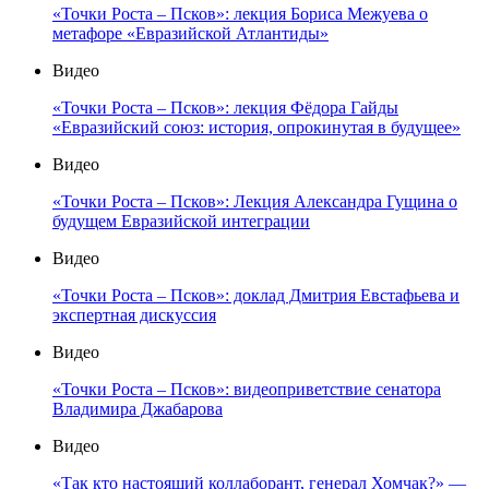
«Точки Роста – Псков»: лекция Бориса Межуева о
метафоре «Евразийской Атлантиды»
Видео
«Точки Роста – Псков»: лекция Фёдора Гайды
«Евразийский союз: история, опрокинутая в будущее»
Видео
«Точки Роста – Псков»: Лекция Александра Гущина о
будущем Евразийской интеграции
Видео
«Точки Роста – Псков»: доклад Дмитрия Евстафьева и
экспертная дискуссия
Видео
«Точки Роста – Псков»: видеоприветствие сенатора
Владимира Джабарова
Видео
«Так кто настоящий коллаборант, генерал Хомчак?» —