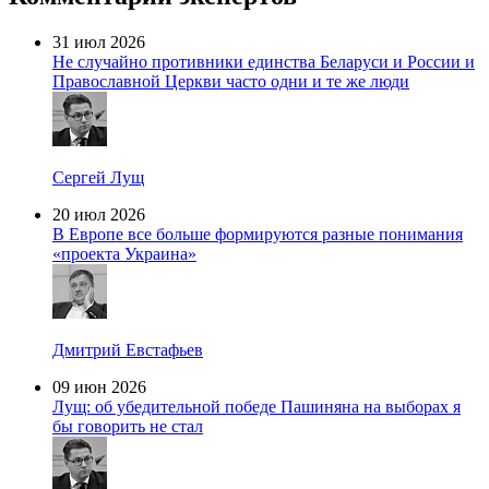
31 июл 2026
Не случайно противники единства Беларуси и России и
Православной Церкви часто одни и те же люди
Сергей Лущ
20 июл 2026
В Европе все больше формируются разные понимания
«проекта Украина»
Дмитрий Евстафьев
09 июн 2026
Лущ: об убедительной победе Пашиняна на выборах я
бы говорить не стал