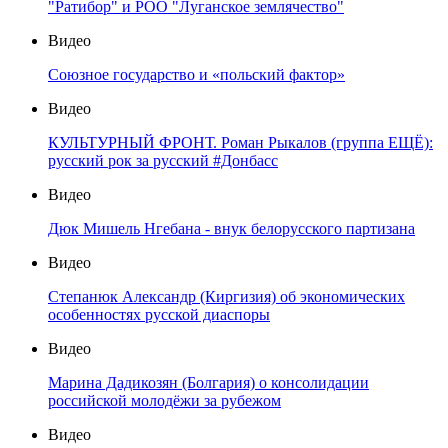
"Ратибор" и РОО "Луганское землячество"
Видео
Союзное государство и «польский фактор»
Видео
КУЛЬТУРНЫЙ ФРОНТ. Роман Рыкалов (группа ЕЩЁ):
русский рок за русский #Донбасс
Видео
Дюк Мишель Нгебана - внук белорусского партизана
Видео
Степанюк Александр (Киргизия) об экономических
особенностях русской диаспоры
Видео
Марина Дадикозян (Болгария) о консолидации
российской молодёжи за рубежом
Видео