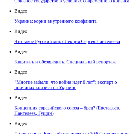
Союзное государство в условиях современного кризиса
Видео
Украина: корни внутреннего конфликта
Видео
Что такое Русский мир? Лекция Сергея Пантелеева
Видео
Защитить и обезвредить. Специальный репортаж
Видео
"Многие забыли, что война идет 8 лет": эксперт о
причинах кризиса на Украине
Видео
Концепция евразийского союза – бред? (Евстафьев,
Пантелеев, Гущин)
Видео
"Точки роста: Евразийская повестка 2030": презентация