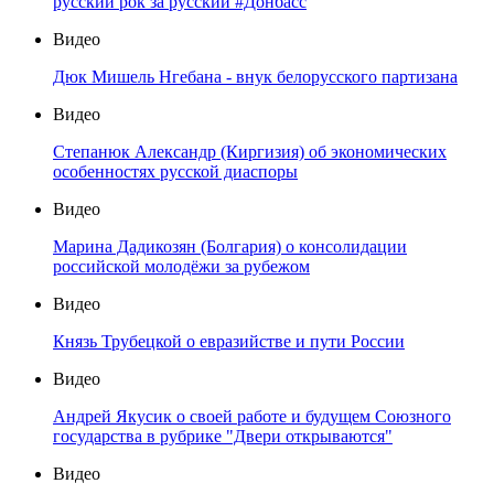
русский рок за русский #Донбасс
Видео
Дюк Мишель Нгебана - внук белорусского партизана
Видео
Степанюк Александр (Киргизия) об экономических
особенностях русской диаспоры
Видео
Марина Дадикозян (Болгария) о консолидации
российской молодёжи за рубежом
Видео
Князь Трубецкой о евразийстве и пути России
Видео
Андрей Якусик о своей работе и будущем Союзного
государства в рубрике "Двери открываются"
Видео