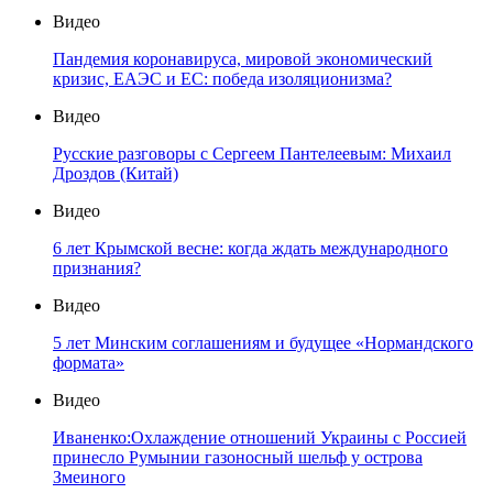
Видео
Пандемия коронавируса, мировой экономический
кризис, ЕАЭС и ЕС: победа изоляционизма?
Видео
Русские разговоры с Сергеем Пантелеевым: Михаил
Дроздов (Китай)
Видео
6 лет Крымской весне: когда ждать международного
признания?
Видео
5 лет Минским соглашениям и будущее «Нормандского
формата»
Видео
Иваненко:Охлаждение отношений Украины с Россией
принесло Румынии газоносный шельф у острова
Змеиного