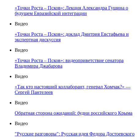
«Точки Роста – Псков»: Лекция Александра Гущина о
будущем Евразийской интеграции
Видео
«Точки Роста – Псков»: доклад Дмитрия Евстафьева и
экспертная дискуссия
Видео
«Точки Роста – Псков»: видеоприветствие сенатора
Владимира Джабарова
Видео
«Так кто настоящий коллаборант, генерал Хомчак?» —
Сергей Пантелеев
Видео
Обратная сторона ожиданий: будни российского Крыма
Видео
"Русские разговоры": Русская идея Федора Достоевского