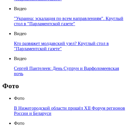
Видео
"Украина: эскалация по всем направлениям". Круглый
стол в "Парламентской газете"
Видео
Кто развяжет молдавский узел? Круглый стол в
"Парламентской газете"
Видео
Сергей Пантелеев: День Супрун и Варфоломеевская
ночь
Фото
Фото
В Нижегородской области прошёл XII Форум регионов
России и Беларуси
Фото