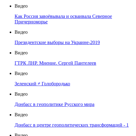
Видео
Как Россия завоёвывала и осваивала Северное
Причерноморье
Видео
Президентские выборы на Украине-2019
Видео
ГТРК ЛНР. Мнение. Сергей Пантелеев
Видео
Зеленский ≠ Голобородько
Видео
Донбасс в геополитике Русского мира
Видео
Донбасс в центре геополитических трансформаций - 1
Видео