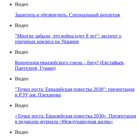
Видео
Защитить и обезвредить. Специальный репортаж
Видео
"Многие забыли, что война идет 8 лет": эксперт о
причинах кризиса на Украине
Видео
Концепция евразийского союза – бред? (Евстафьев,
Пантелеев, Гущин)
Видео
"Точки роста: Евразийская повестка 2030": презентация
в РЭУ им. Плеханова
Видео
«Точки роста: Евразийская повестка 2030». Презентация
в редакции журнала «Международная жизнь»
Видео