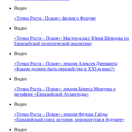
Видео
«Точки Роста - Псков»: фильм о Форуме
Видео
«Точки Роста – Псков»: Мастер-класс Юрия Шевцова по
Евразийской политической аналитике
Видео
«Точки Роста – Псков»: лекция Алексея Дзерманта
«Каким должно быть евразийство в XXI-м веке?»
Видео
«Точки Роста – Псков»: лекция Бориса Межуева о
метафоре «Евразийской Атлантиды»
Видео
«Точки Роста – Псков»: лекция Фёдора Гайды
«Евразийский союз: история, опрокинутая в будущее»
Видео