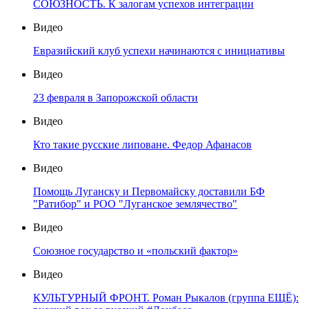
СОЮЗНОСТЬ. К залогам успехов интеграции
Видео
Евразийский клуб успехи начинаются с инициативы
Видео
23 февраля в Запорожской области
Видео
Кто такие русские липоване. Федор Афанасов
Видео
Помощь Луганску и Первомайску доставили БФ
"Ратибор" и РОО "Луганское землячество"
Видео
Союзное государство и «польский фактор»
Видео
КУЛЬТУРНЫЙ ФРОНТ. Роман Рыкалов (группа ЕЩЁ):