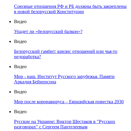
Союзные отношения РФ и РБ должны быть закреплены
в новой белорусской Конституции
Видео
Упадет ли «белорусский балкон»?
Видео
Белорусский гамбит: кризис отношений или чья-то
недоработка?
Видео
Мир - наш. Институт Русского зарубежья. Памяти
Аркадия Бейненсона
Видео
Мир после коронавируса – Евразийская повестка 2030
Видео
Русские на Украине: Виктор Шестаков в "Русских
разговорах" с Сергеем Пантелеевым