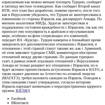
израильтянам как можно меньше посещать Турцию, сообщает
в пятницу местное телевидение. Как сообщает Второй канал
ИТВ, этот план был разработан, помимо прочего, после того
как в Иерусалиме убедились, что Турция не заинтересована в
извинениях со стороны Израиля, как декларирует Анкара. По
мнению аналитиков МИДа, Эрдоган заинтересован в
поддержании состояния враждебности с Израилем, так как это
приносит ему популярность в арабском и мусульманском
мире, особенно на фоне сотрясающих его изменений,
передает ИА «Курсор». Турция намерена в ближайшее время
заморозить все дипломатические отношения с Израилем, и
отношения с этой страной станут такими же, как с Арменией,
об этом заявляют турецкие СМИ, комментируя обострение
отношений между двумя странами. По данным турецких
газет, в рамках новой эскалации отношений с Иерусалимом
Анкара не только разорвет все отношения с Израилем, но и
будет активно препятствовать вступлению Израиля в НАТО, а
также окажет давление на Агентство по атомной энергии
(МАГАТЭ), требуя наложить санкции на Израиль. Поводом к
этим санкциям станет утверждение, согласно которому
Израиль нарушает конвенцию о нераспространении ядерного
оружия.
ВЗГЛЯД
Facebook
ВКонтакте