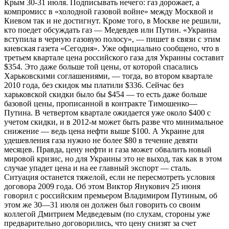
Крым 30-31 июля. Подписывать нечего: газ дорожает, а
компромисс в «холодной газовой войне» между Москвой и
Киевом так и не достигнут. Кроме того, в Москве не решили,
кто поедет обсуждать газ — Медевдев или Путин. «Украина
вступила в черную газовую полосу», — пишет в связи с этим
киевская газета «Сегодня». Уже официально сообщено, что в
третьем квартале цена российского газа для Украины составит
$354. Это даже больше той цены, от которой спасались
Харьковскими соглашениями, — тогда, во втором квартале
2010 года, без скидок мы платили $336. Сейчас без
харьковской скидки было бы $454 — то есть даже больше
базовой цены, прописанной в контракте Тимошенко—
Путина. В четвертом квартале ожидается уже около $400 с
учетом скидки, и в 2012-м может быть разве что минимальное
снижение — ведь цена нефти выше $100. А Украине для
удешевления газа нужно не более $80 в течение девяти
месяцев. Правда, цену нефти и газа может обвалить новый
мировой кризис, но для Украины это не выход, так как в этом
случае упадет цена и на ее главный экспорт — сталь.
Ситуация останется тяжелой, если не пересмотреть условия
договора 2009 года. Об этом Виктор Янукович 25 июня
говорил с российским премьером Владимиром Путиным, об
этом же 30—31 июля он должен был говорить со своим
коллегой Дмитрием Медведевым (по слухам, стороны уже
предварительно договорились, что цену снизят за счет