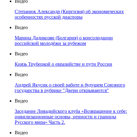
Видео
Степанюк Александр (Киргизия) об экономических
особенностях русской диаспоры
Видео
Марина Дадикозян (Болгария) о консолидации
российской молодёжи за рубежом
Видео
Князь Трубецкой о евразийстве и пути России
Видео
Андрей Якусик о своей работе и будущем Союзного
государства в рубрике "Двери открываются"
Видео
Заседание Ливадийского клуба «Возвращение к себе:
цивилизационные основы, ценности и границы
Русского мира» Часть 2.
Видео