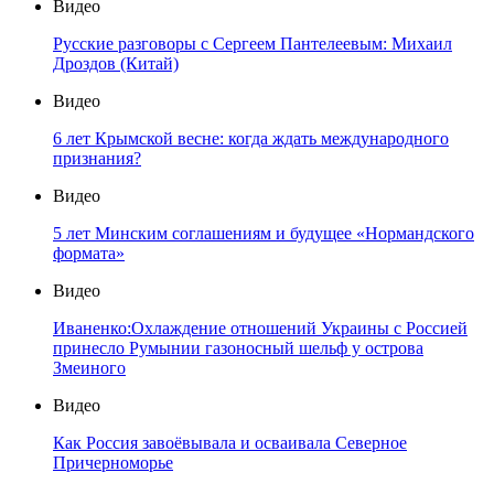
Видео
Русские разговоры с Сергеем Пантелеевым: Михаил
Дроздов (Китай)
Видео
6 лет Крымской весне: когда ждать международного
признания?
Видео
5 лет Минским соглашениям и будущее «Нормандского
формата»
Видео
Иваненко:Охлаждение отношений Украины с Россией
принесло Румынии газоносный шельф у острова
Змеиного
Видео
Как Россия завоёвывала и осваивала Северное
Причерноморье