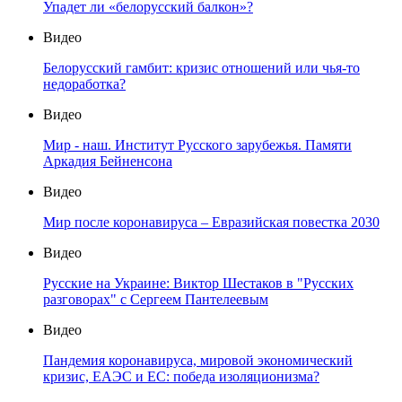
Упадет ли «белорусский балкон»?
Видео
Белорусский гамбит: кризис отношений или чья-то
недоработка?
Видео
Мир - наш. Институт Русского зарубежья. Памяти
Аркадия Бейненсона
Видео
Мир после коронавируса – Евразийская повестка 2030
Видео
Русские на Украине: Виктор Шестаков в "Русских
разговорах" с Сергеем Пантелеевым
Видео
Пандемия коронавируса, мировой экономический
кризис, ЕАЭС и ЕС: победа изоляционизма?