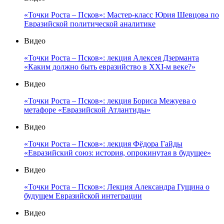
«Точки Роста – Псков»: Мастер-класс Юрия Шевцова по
Евразийской политической аналитике
Видео
«Точки Роста – Псков»: лекция Алексея Дзерманта
«Каким должно быть евразийство в XXI-м веке?»
Видео
«Точки Роста – Псков»: лекция Бориса Межуева о
метафоре «Евразийской Атлантиды»
Видео
«Точки Роста – Псков»: лекция Фёдора Гайды
«Евразийский союз: история, опрокинутая в будущее»
Видео
«Точки Роста – Псков»: Лекция Александра Гущина о
будущем Евразийской интеграции
Видео