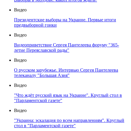
Видео
Президентские выборы на Украине. Первые итоги
предвыборной гонки
Видео
Видеоприветствие Сергея Пантелеева форуму "365-
летие Переяславской рады"
Видео
О русском зарубежье. Интервью Сергея Пантелеева
телеканалу "Большая Азия"
Видео
"Что ждёт русский язык на Украине". Круглый стол в
"Парламентской газете"
Видео
"Украина: эскалация по всем направлениям". Круглый
стол в "Парламентской газете"