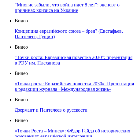
"Многие забыли, что война идет 8 лет": эксперт о
причинах кризиса на Украине
Видео
Концепция евразийского союза – бред? (Евстафьев,
Пантелеев, Гущин)
Видео
"Точки роста: Евразийская повестка 2030": презентация
в РЭУ им. Плеханова
Видео
«Точки роста: Евразийская повестка 2030». Презентация
в редакции журнала «Международная жизнь»
Видео
Дзермант и Пантелеев о русскости
Видео
«Точки Роста – Минск»: Фёдор Гайда об исторических
основаниях евразийской интеграции