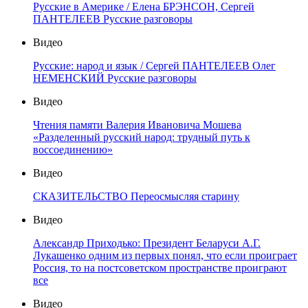
Русские в Америке / Елена БРЭНСОН, Сергей
ПАНТЕЛЕЕВ Русские разговоры
Видео
Русские: народ и язык / Сергей ПАНТЕЛЕЕВ Олег
НЕМЕНСКИЙ Русские разговоры
Видео
Чтения памяти Валерия Ивановича Мошева
«Разделенный русский народ: трудный путь к
воссоединению»
Видео
СКАЗИТЕЛЬСТВО Переосмысляя старину
Видео
Александр Приходько: Президент Беларуси А.Г.
Лукашенко одним из первых понял, что если проиграет
Россия, то на постсоветском пространстве проиграют
все
Видео