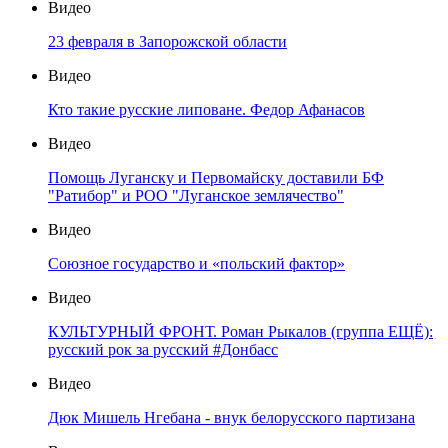
Видео
23 февраля в Запорожской области
Видео
Кто такие русские липоване. Федор Афанасов
Видео
Помощь Луганску и Первомайску доставили БФ
"Ратибор" и РОО "Луганское землячество"
Видео
Союзное государство и «польский фактор»
Видео
КУЛЬТУРНЫЙ ФРОНТ. Роман Рыкалов (группа ЕЩЁ):
русский рок за русский #Донбасс
Видео
Дюк Мишель Нгебана - внук белорусского партизана