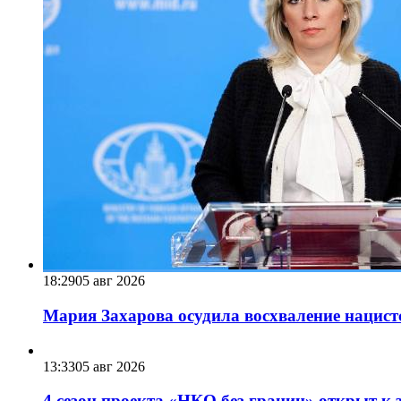
18:29
05 авг 2026
Мария Захарова осудила восхваление нацист
13:33
05 авг 2026
4 сезон проекта «НКО без границ» открыт к 