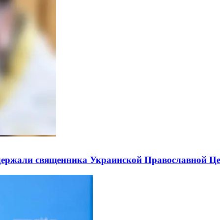
держали священника Украинской Православной Ц