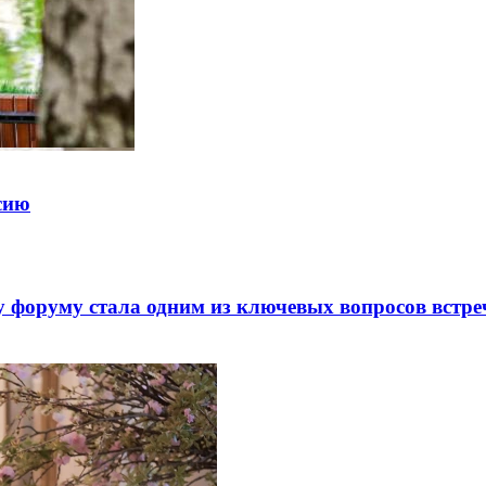
ссию
 форуму стала одним из ключевых вопросов встре