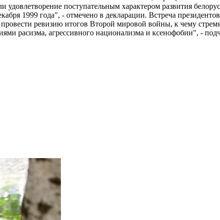
или удовлетворение поступательным характером развития белор
кабря 1999 года", - отмечено в декларации. Встреча президенто
провести ревизию итогов Второй мировой войны, к чему стрем
ми расизма, агрессивного национализма и ксенофобии", - подч