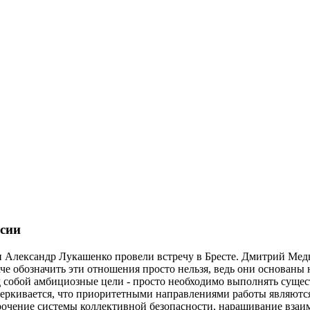
ссии
 Александр Лукашенко провели встречу в Бресте. Дмитрий Медв
че обозначить эти отношения просто нельзя, ведь они основаны 
ред собой амбициозные цели - просто необходимо выполнять сущ
еркивается, что приоритетными направлениями работы являются
рочение системы коллективной безопасности, наращивание взаи