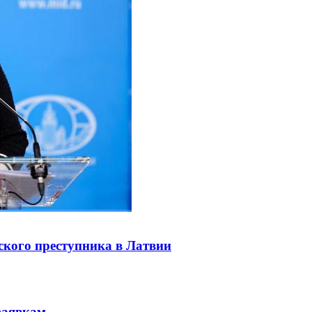
ского преступника в Латвии
заявкам