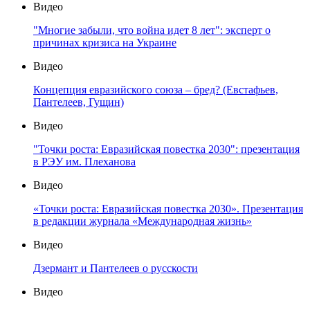
Видео
"Многие забыли, что война идет 8 лет": эксперт о
причинах кризиса на Украине
Видео
Концепция евразийского союза – бред? (Евстафьев,
Пантелеев, Гущин)
Видео
"Точки роста: Евразийская повестка 2030": презентация
в РЭУ им. Плеханова
Видео
«Точки роста: Евразийская повестка 2030». Презентация
в редакции журнала «Международная жизнь»
Видео
Дзермант и Пантелеев о русскости
Видео