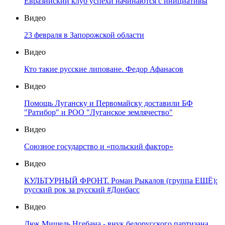
Евразийский клуб успехи начинаются с инициативы
Видео
23 февраля в Запорожской области
Видео
Кто такие русские липоване. Федор Афанасов
Видео
Помощь Луганску и Первомайску доставили БФ
"Ратибор" и РОО "Луганское землячество"
Видео
Союзное государство и «польский фактор»
Видео
КУЛЬТУРНЫЙ ФРОНТ. Роман Рыкалов (группа ЕЩЁ):
русский рок за русский #Донбасс
Видео
Дюк Мишель Нгебана - внук белорусского партизана