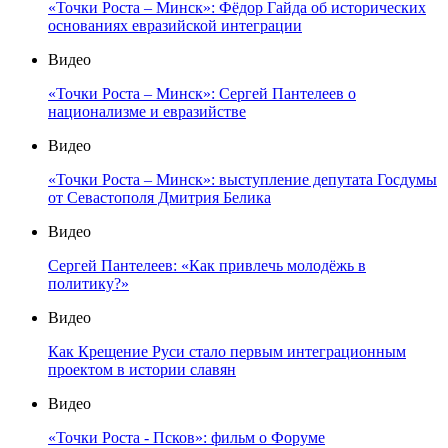
«Точки Роста – Минск»: Фёдор Гайда об исторических
основаниях евразийской интеграции
Видео
«Точки Роста – Минск»: Сергей Пантелеев о
национализме и евразийстве
Видео
«Точки Роста – Минск»: выступление депутата Госдумы
от Севастополя Дмитрия Белика
Видео
Сергей Пантелеев: «Как привлечь молодёжь в
политику?»
Видео
Как Крещение Руси стало первым интеграционным
проектом в истории славян
Видео
«Точки Роста - Псков»: фильм о Форуме