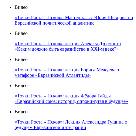
Видео
«Точки Роста – Псков»: Мастер-класс Юрия Шевцова по
Евразийской политической аналитике
Видео
«Точки Роста – Псков»: лекция Алексея Дзерманта
«Каким должно быть евразийство в XXI-м веке?»
Видео
«Точки Роста – Псков»: лекция Бориса Межуева о
метафоре «Евразийской Атлантиды»
Видео
«Точки Роста – Псков»: лекция Фёдора Гайды
«Евразийский союз: история, опрокинутая в будущее»
Видео
«Точки Роста – Псков»: Лекция Александра Гущина о
будущем Евразийской интеграции