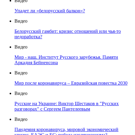
Видео
Упадет ли «белорусский балкон»?
Видео
Белорусский гамбит: кризис отношений или чья-то
недоработка?
Видео
Мир - наш. Институт Русского зарубежья. Памяти
Аркадия Бейненсона
Видео
Мир после коронавируса – Евразийская повестка 2030
Видео
Русские на Украине: Виктор Шестаков в "Русских
разговорах" с Сергеем Пантелеевым
Видео
Пандемия коронавируса, мировой экономический
кризис, ЕАЭС и ЕС: победа изоляционизма?