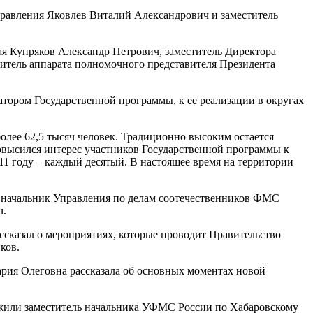
равления Яковлев Виталий Александрович и заместитель
ая Купряков Александр Петрович, заместитель Директора
итель аппарата полномочного представителя Президента
ором Государственной программы, к ее реализации в округах
олее 62,5 тысяч человек. Традиционно высоким остается
повысился интерес участников Государственной программы к
11 году – каждый десятый. В настоящее время на территории
и начальник Управления по делам соотечественников ФМС
ч.
ссказал о мероприятиях, которые проводит Правительство
ков.
рия Олеговна рассказала об основных моментах новой
ожили заместитель начальника УФМС России по Хабаровскому