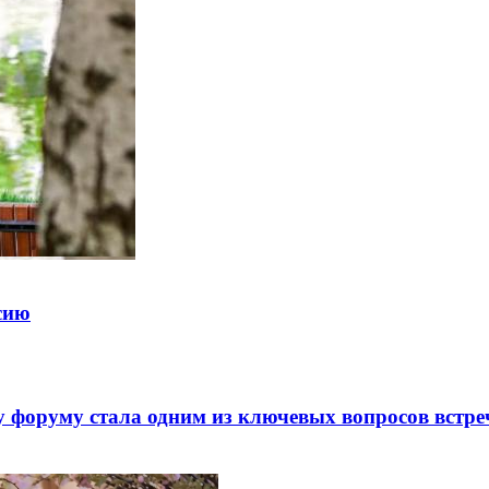
ссию
 форуму стала одним из ключевых вопросов встре