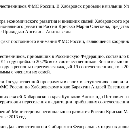
ечественников ФМС России. В Хабаровск прибыли начальник Уп
тра экономического развития и внешних связей Хабаровского кр
онального развития России Крисько Мария Олеговна, представ
е Приходько Ангелина Анатольевна.
 факт постоянного внимания ФМС России, являющейся координат
ечественников, прибывших в Российскую Федерацию, составило б
2011 году прибыло 20,7% всех соотечественников. Значительно 
году в регионы переселялся каждый 19 соотечественник, то в 20
раммы с членами их семей.
ации Государственной программы в своих выступлениях говорил
ФМС России по Хабаровскому краю Барахтин Андрей Евгеньеви
них связей Хабаровского края Купряков Александр Петрович ра
 территории переселения и адаптации прибывших соотечественни
ений Министерства регионального развития России Крисько Ма
ь с 2013 года.
ории Дальневосточного и Сибирского Федеральных округов дол