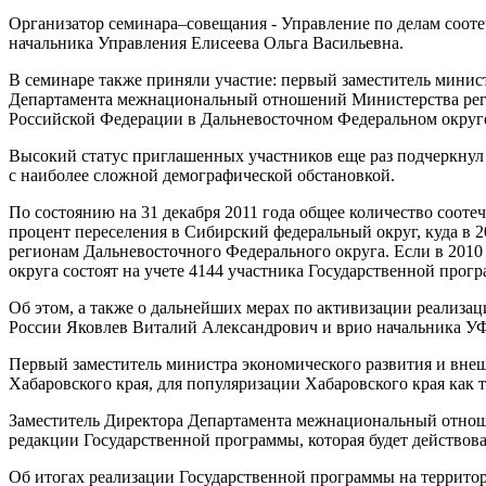
Организатор семинара–совещания - Управление по делам соот
начальника Управления Елисеева Ольга Васильевна.
В семинаре также приняли участие: первый заместитель минис
Департамента межнациональный отношений Министерства реги
Российской Федерации в Дальневосточном Федеральном округ
Высокий статус приглашенных участников еще раз подчеркнул
с наиболее сложной демографической обстановкой.
По состоянию на 31 декабря 2011 года общее количество соот
процент переселения в Сибирский федеральный округ, куда в 
регионам Дальневосточного Федерального округа. Если в 2010 
округа состоят на учете 4144 участника Государственной прог
Об этом, а также о дальнейших мерах по активизации реализ
России Яковлев Виталий Александрович и врио начальника У
Первый заместитель министра экономического развития и внеш
Хабаровского края, для популяризации Хабаровского края как
Заместитель Директора Департамента межнациональный отнош
редакции Государственной программы, которая будет действоват
Об итогах реализации Государственной программы на террит