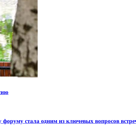
ссию
 форуму стала одним из ключевых вопросов встре