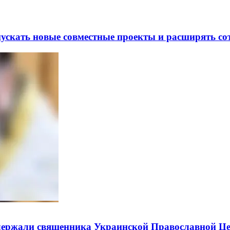
скать новые совместные проекты и расширять сот
держали священника Украинской Православной Ц