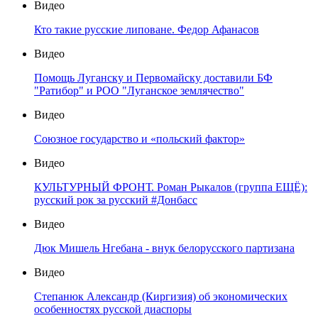
Видео
Кто такие русские липоване. Федор Афанасов
Видео
Помощь Луганску и Первомайску доставили БФ
"Ратибор" и РОО "Луганское землячество"
Видео
Союзное государство и «польский фактор»
Видео
КУЛЬТУРНЫЙ ФРОНТ. Роман Рыкалов (группа ЕЩЁ):
русский рок за русский #Донбасс
Видео
Дюк Мишель Нгебана - внук белорусского партизана
Видео
Степанюк Александр (Киргизия) об экономических
особенностях русской диаспоры