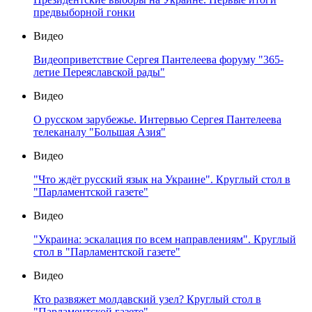
предвыборной гонки
Видео
Видеоприветствие Сергея Пантелеева форуму "365-
летие Переяславской рады"
Видео
О русском зарубежье. Интервью Сергея Пантелеева
телеканалу "Большая Азия"
Видео
"Что ждёт русский язык на Украине". Круглый стол в
"Парламентской газете"
Видео
"Украина: эскалация по всем направлениям". Круглый
стол в "Парламентской газете"
Видео
Кто развяжет молдавский узел? Круглый стол в
"Парламентской газете"