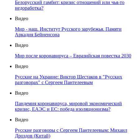
Белорусский гамбит: кризис отношений или чья-то
недоработка?
Видео
Мир - наш. Институт Русского зарубежья. Памяти
Аркадия Бейненсона
Видео
Мир после коронавируса – Евразийская повестка 2030
Видео
Русские на Украине: Виктор Шестаков в "Русских
разговорах" с Сергеем Пантелеевым
Видео
Пандемия коронавируса, мировой экономический
кризис, ЕАЭС и ЕС: победа изоляционизма?
Видео
Русские разговоры с Сергеем Пантелеевым: Михаил
Дроздов (Китай)