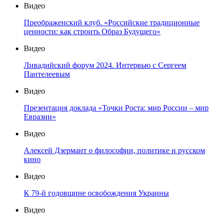
Видео
Преображенский клуб. «Российские традиционные
ценности: как строить Образ Будущего»
Видео
Ливадийский форум 2024. Интервью с Сергеем
Пантелеевым
Видео
Презентация доклада «Точки Роста: мир России – мир
Евразии»
Видео
Алексей Дзермант о философии, политике и русском
кино
Видео
К 79-й годовщине освобождения Украины
Видео