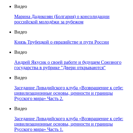
Видео
Марина Дадикозян (Болгария) о консолидации
российской молодёжи за рубежом
Видео
Князь Трубецкой о евразийстве и пути России
Видео
Андрей Якусик о своей работе и будущем Союзного
государства в рубрике "Двери открываются"
Видео
Заседание Ливадийского клуба «Возвращение к себе:
цивилизационные основы, ценности и границы
Русского мира» Часть 2.
Видео
Заседание Ливадийского клуба «Возвращение к себе:
цивилизационные основы, ценности и границы
Русского мира» Часть 1.