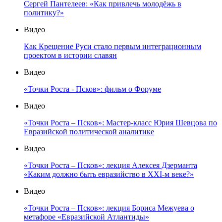
Сергей Пантелеев: «Как привлечь молодёжь в
политику?»
Видео
Как Крещение Руси стало первым интеграционным
проектом в истории славян
Видео
«Точки Роста - Псков»: фильм о Форуме
Видео
«Точки Роста – Псков»: Мастер-класс Юрия Шевцова по
Евразийской политической аналитике
Видео
«Точки Роста – Псков»: лекция Алексея Дзерманта
«Каким должно быть евразийство в XXI-м веке?»
Видео
«Точки Роста – Псков»: лекция Бориса Межуева о
метафоре «Евразийской Атлантиды»