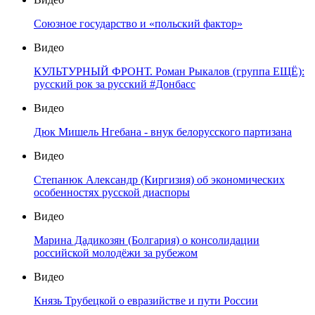
Союзное государство и «польский фактор»
Видео
КУЛЬТУРНЫЙ ФРОНТ. Роман Рыкалов (группа ЕЩЁ):
русский рок за русский #Донбасс
Видео
Дюк Мишель Нгебана - внук белорусского партизана
Видео
Степанюк Александр (Киргизия) об экономических
особенностях русской диаспоры
Видео
Марина Дадикозян (Болгария) о консолидации
российской молодёжи за рубежом
Видео
Князь Трубецкой о евразийстве и пути России