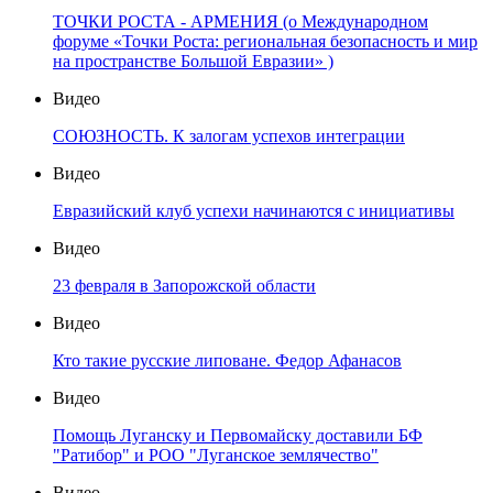
ТОЧКИ РОСТА - АРМЕНИЯ (о Международном
форуме «Точки Роста: региональная безопасность и мир
на пространстве Большой Евразии» )
Видео
СОЮЗНОСТЬ. К залогам успехов интеграции
Видео
Евразийский клуб успехи начинаются с инициативы
Видео
23 февраля в Запорожской области
Видео
Кто такие русские липоване. Федор Афанасов
Видео
Помощь Луганску и Первомайску доставили БФ
"Ратибор" и РОО "Луганское землячество"
Видео