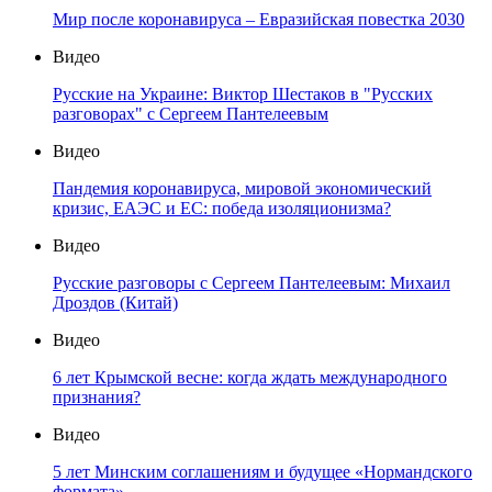
Мир после коронавируса – Евразийская повестка 2030
Видео
Русские на Украине: Виктор Шестаков в "Русских
разговорах" с Сергеем Пантелеевым
Видео
Пандемия коронавируса, мировой экономический
кризис, ЕАЭС и ЕС: победа изоляционизма?
Видео
Русские разговоры с Сергеем Пантелеевым: Михаил
Дроздов (Китай)
Видео
6 лет Крымской весне: когда ждать международного
признания?
Видео
5 лет Минским соглашениям и будущее «Нормандского
формата»