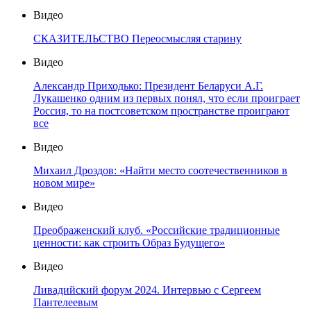
Видео
СКАЗИТЕЛЬСТВО Переосмысляя старину
Видео
Александр Приходько: Президент Беларуси А.Г.
Лукашенко одним из первых понял, что если проиграет
Россия, то на постсоветском пространстве проиграют
все
Видео
Михаил Дроздов: «Найти место соотечественников в
новом мире»
Видео
Преображенский клуб. «Российские традиционные
ценности: как строить Образ Будущего»
Видео
Ливадийский форум 2024. Интервью с Сергеем
Пантелеевым