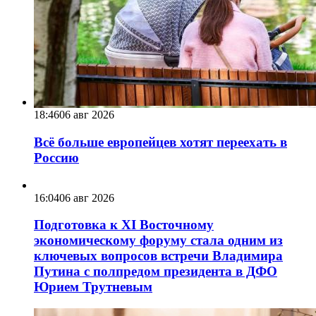
18:46
06 авг 2026
Всё больше европейцев хотят переехать в
Россию
16:04
06 авг 2026
Подготовка к XI Восточному
экономическому форуму стала одним из
ключевых вопросов встречи Владимира
Путина с полпредом президента в ДФО
Юрием Трутневым