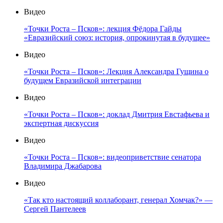
Видео
«Точки Роста – Псков»: лекция Фёдора Гайды
«Евразийский союз: история, опрокинутая в будущее»
Видео
«Точки Роста – Псков»: Лекция Александра Гущина о
будущем Евразийской интеграции
Видео
«Точки Роста – Псков»: доклад Дмитрия Евстафьева и
экспертная дискуссия
Видео
«Точки Роста – Псков»: видеоприветствие сенатора
Владимира Джабарова
Видео
«Так кто настоящий коллаборант, генерал Хомчак?» —
Сергей Пантелеев