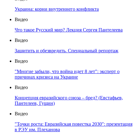
Украина: корни внутреннего конфликта
Видео
Что такое Русский мир? Лекция Сергея Пантелеева
Видео
Защитить и обезвредить. Специальный репортаж
Видео
"Многие забыли, что война идет 8 лет": эксперт о
причинах кризиса на Украине
Видео
Концепция евразийского союза – бред? (Евстафьев,
Пантелеев, Гущин)
Видео
"Точки роста: Евразийская повестка 2030": презентация
в РЭУ им. Плеханова