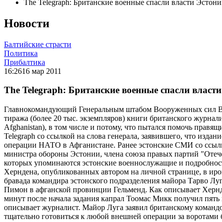
The Telegraph: Британские военные спасли власти Эстон
Новости
Балтийские страсти
Политика
Прибалтика
16:26
16 мар 2011
The Telegraph: Британские военные спасли власт
Главнокомандующий Генеральным штабом Вооруженных сил Вел
тиража (более 20 тыс. экземпляров) книги британского журналис
Afghanistan), в том числе и потому, что пытался помочь правя
Telegraph со ссылкой на слова генерала, заявившего, что изда
операции НАТО в Афганистане. Ранее эстонские СМИ со ссылко
министра обороны Эстонии, члена союза правых партий "Отеч
которых упоминаются эстонские военнослужащие и подробност
Херндена, опубликованных автором на личной странице, в иро
бравада командира эстонского подразделения майора Тарво Лу
Пимон в афганской провинции Гельменд. Как описывает Хернде
минут после начала задания капрал Тоомас Микк получил пять п
описывает журналист. Майор Луга заявил британскому командо
тщательно готовиться к любой внешней операции за воротами 