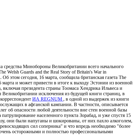
а средства Минобороны Великобритании всего начального
elsh Guards and the Real Story of Britain's War in
 Об этом сегодня, 16 марта, сообщила британская газета The
 6 марта и может привести в итоге к выходу Эстонии из военной
, включая президента страны Тоомаса Хендрика Ильвеса и
ы Великобритании исключения из будущей книги страниц, в
 корреспондент
ИА REGNUM
, в одной из выдержек из книги
ослужащих в афганской кампании. В частности, описывается
лег об опасности любой деятельности вне стен военной базы
патрулирование населенного пункта Зорабад, и уже спустя 15
базу, они были напуганы и шокированы, от них пахло алкоголем,
превосходящих сил соперника" и что впредь необходимо "более
ли очень осторожными и полностью профессиональными