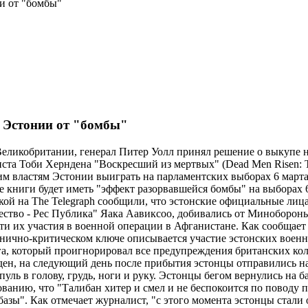
ии от "бомбы"
и Эстонии от "бомбы"
икобритании, генерал Питер Уолл принял решение о выкупе н
та Тоби Херндена "Воскресший из мертвых" (Dead Men Risen: The W
щим властям Эстонии выиграть на парламентских выборах 6 марта.
ние книги будет иметь "эффект разорвавшейся бомбы" на выборах
й на The Telegraph сообщили, что эстонские официальные лица
ество - Рес Публика" Яака Аавиксоо, добивались от Миноборон
и их участия в военной операции в Афганистане. Как сообщает
нично-критическом ключе описывается участие эстонских военн
га, который проигнорировал все предупреждения британских кол
н, на следующий день после прибытия эстонцы отправились на 
уль в голову, грудь, ноги и руку. Эстонцы бегом вернулись на 
ванию, что "Талибан хитер и смел и не беспокоится по поводу 
базы". Как отмечает журналист, "с этого момента эстонцы ста