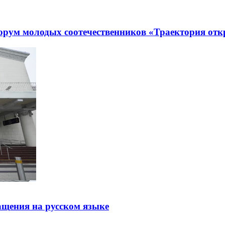
рум молодых соотечественников «Траектория отк
щения на русском языке