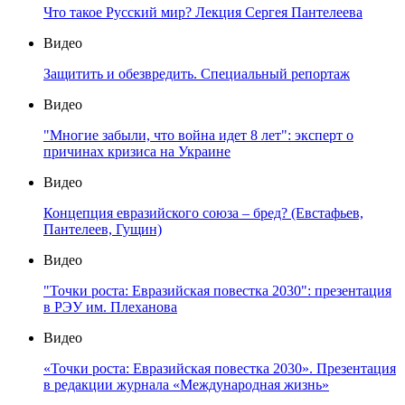
Что такое Русский мир? Лекция Сергея Пантелеева
Видео
Защитить и обезвредить. Специальный репортаж
Видео
"Многие забыли, что война идет 8 лет": эксперт о
причинах кризиса на Украине
Видео
Концепция евразийского союза – бред? (Евстафьев,
Пантелеев, Гущин)
Видео
"Точки роста: Евразийская повестка 2030": презентация
в РЭУ им. Плеханова
Видео
«Точки роста: Евразийская повестка 2030». Презентация
в редакции журнала «Международная жизнь»