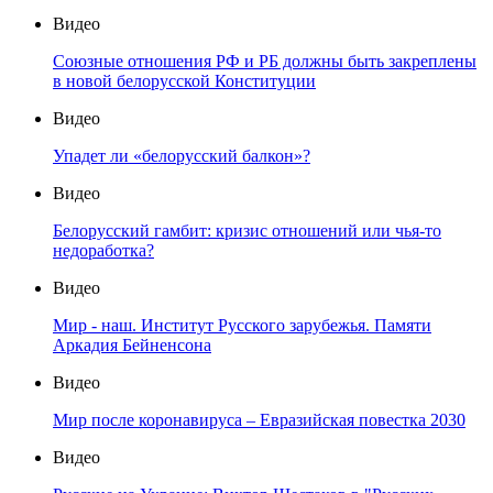
Видео
Союзные отношения РФ и РБ должны быть закреплены
в новой белорусской Конституции
Видео
Упадет ли «белорусский балкон»?
Видео
Белорусский гамбит: кризис отношений или чья-то
недоработка?
Видео
Мир - наш. Институт Русского зарубежья. Памяти
Аркадия Бейненсона
Видео
Мир после коронавируса – Евразийская повестка 2030
Видео