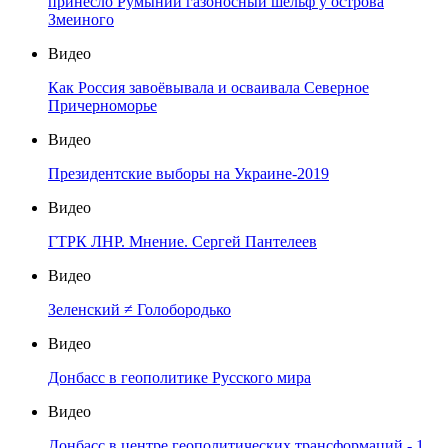
принесло Румынии газоносный шельф у острова
Змеиного
Видео
Как Россия завоёвывала и осваивала Северное
Причерноморье
Видео
Президентские выборы на Украине-2019
Видео
ГТРК ЛНР. Мнение. Сергей Пантелеев
Видео
Зеленский ≠ Голобородько
Видео
Донбасс в геополитике Русского мира
Видео
Донбасс в центре геополитических трансформаций - 1