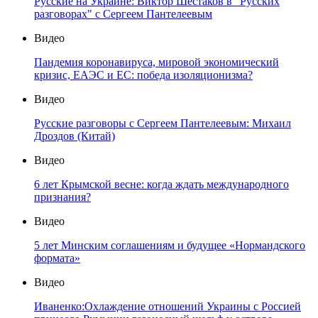
Русские на Украине: Виктор Шестаков в "Русских
разговорах" с Сергеем Пантелеевым
Видео
Пандемия коронавируса, мировой экономический
кризис, ЕАЭС и ЕС: победа изоляционизма?
Видео
Русские разговоры с Сергеем Пантелеевым: Михаил
Дроздов (Китай)
Видео
6 лет Крымской весне: когда ждать международного
признания?
Видео
5 лет Минским соглашениям и будущее «Нормандского
формата»
Видео
Иваненко:Охлаждение отношений Украины с Россией