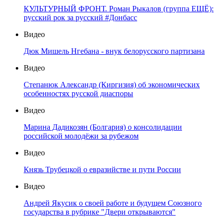
КУЛЬТУРНЫЙ ФРОНТ. Роман Рыкалов (группа ЕЩЁ):
русский рок за русский #Донбасс
Видео
Дюк Мишель Нгебана - внук белорусского партизана
Видео
Степанюк Александр (Киргизия) об экономических
особенностях русской диаспоры
Видео
Марина Дадикозян (Болгария) о консолидации
российской молодёжи за рубежом
Видео
Князь Трубецкой о евразийстве и пути России
Видео
Андрей Якусик о своей работе и будущем Союзного
государства в рубрике "Двери открываются"