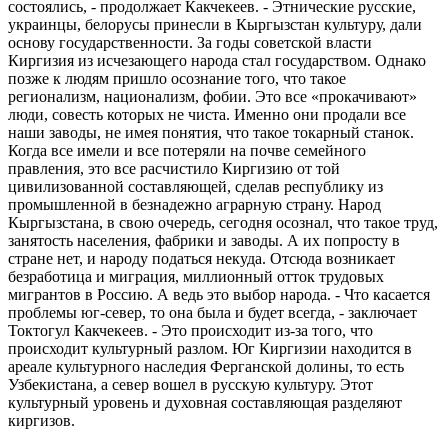
состоялись, - продолжает Какчекеев. - Этнические русские,
украинцы, белорусы принесли в Кыргызстан культуру, дали
основу государственности. За годы советской власти
Киргизия из исчезающего народа стал государством. Однако
позже к людям пришло осознание того, что такое
регионализм, национализм, фобии. Это все «прокачивают»
люди, совесть которых не чиста. Именно они продали все
наши заводы, не имея понятия, что такое токарный станок.
Когда все имели и все потеряли на почве семейного
правления, это все расчистило Киргизию от той
цивилизованной составляющей, сделав республику из
промышленной в безнадежно аграрную страну. Народ
Кыргызстана, в свою очередь, сегодня осознал, что такое труд,
занятость населения, фабрики и заводы. А их попросту в
стране нет, и народу податься некуда. Отсюда возникает
безработица и миграция, миллионный отток трудовых
мигрантов в Россию. А ведь это выбор народа. - Что касается
проблемы юг-север, то она была и будет всегда, - заключает
Токтогул Какчекеев. - Это происходит из-за того, что
происходит культурный разлом. Юг Киргизии находится в
ареале культурного наследия Ферганской долины, то есть
Узбекистана, а север вошел в русскую культуру. Этот
культурный уровень и духовная составляющая разделяют
киргизов.