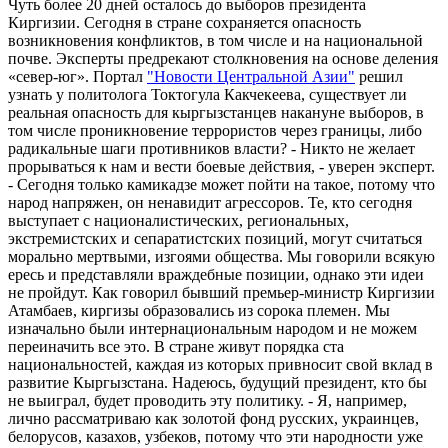
Чуть более 20 дней осталось до выборов президента
Киргизии. Сегодня в стране сохраняется опасность
возникновения конфликтов, в том числе и на национальной
почве. Эксперты предрекают столкновения на основе деления
«север-юг». Портал
"Новости Центральной Азии"
решил
узнать у политолога Токтогула Какчекеева, существует ли
реальная опасность для кыргызстанцев накануне выборов, в
том числе проникновение террористов через границы, либо
радикальные шаги противников власти? - Никто не желает
прорываться к нам и вести боевые действия, - уверен эксперт.
- Сегодня только камикадзе может пойти на такое, потому что
народ напряжен, он ненавидит агрессоров. Те, кто сегодня
выступает с националистических, региональных,
экстремистских и сепаратистских позиций, могут считаться
морально мертвыми, изгоями общества. Мы говорили всякую
ересь и представляли враждебные позиции, однако эти идеи
не пройдут. Как говорил бывший премьер-министр Киргизии
Атамбаев, киргизы образовались из сорока племен. Мы
изначально были интернациональным народом и не можем
переиначить все это. В стране живут порядка ста
национальностей, каждая из которых привносит свой вклад в
развитие Кыргызстана. Надеюсь, будущий президент, кто бы
не выиграл, будет проводить эту политику. - Я, например,
лично рассматриваю как золотой фонд русских, украинцев,
белорусов, казахов, узбеков, потому что эти народности уже