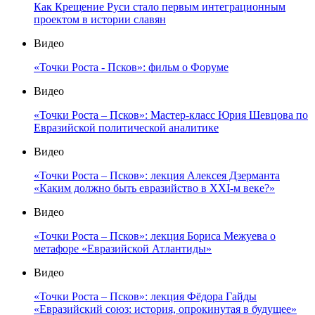
Как Крещение Руси стало первым интеграционным
проектом в истории славян
Видео
«Точки Роста - Псков»: фильм о Форуме
Видео
«Точки Роста – Псков»: Мастер-класс Юрия Шевцова по
Евразийской политической аналитике
Видео
«Точки Роста – Псков»: лекция Алексея Дзерманта
«Каким должно быть евразийство в XXI-м веке?»
Видео
«Точки Роста – Псков»: лекция Бориса Межуева о
метафоре «Евразийской Атлантиды»
Видео
«Точки Роста – Псков»: лекция Фёдора Гайды
«Евразийский союз: история, опрокинутая в будущее»