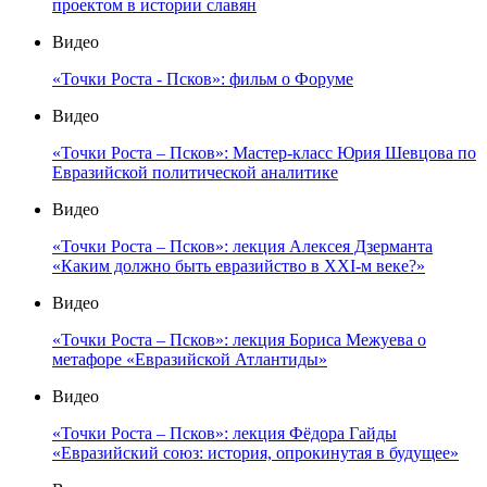
проектом в истории славян
Видео
«Точки Роста - Псков»: фильм о Форуме
Видео
«Точки Роста – Псков»: Мастер-класс Юрия Шевцова по
Евразийской политической аналитике
Видео
«Точки Роста – Псков»: лекция Алексея Дзерманта
«Каким должно быть евразийство в XXI-м веке?»
Видео
«Точки Роста – Псков»: лекция Бориса Межуева о
метафоре «Евразийской Атлантиды»
Видео
«Точки Роста – Псков»: лекция Фёдора Гайды
«Евразийский союз: история, опрокинутая в будущее»