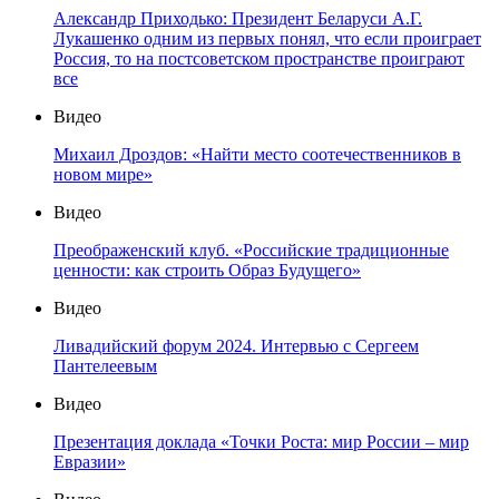
Александр Приходько: Президент Беларуси А.Г.
Лукашенко одним из первых понял, что если проиграет
Россия, то на постсоветском пространстве проиграют
все
Видео
Михаил Дроздов: «Найти место соотечественников в
новом мире»
Видео
Преображенский клуб. «Российские традиционные
ценности: как строить Образ Будущего»
Видео
Ливадийский форум 2024. Интервью с Сергеем
Пантелеевым
Видео
Презентация доклада «Точки Роста: мир России – мир
Евразии»