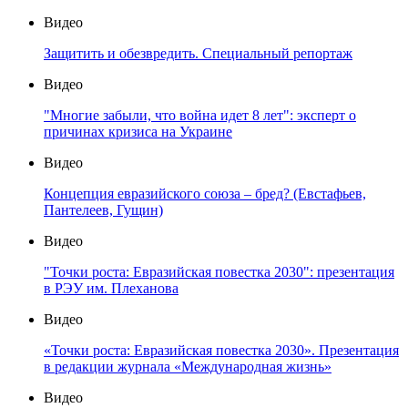
Видео
Защитить и обезвредить. Специальный репортаж
Видео
"Многие забыли, что война идет 8 лет": эксперт о
причинах кризиса на Украине
Видео
Концепция евразийского союза – бред? (Евстафьев,
Пантелеев, Гущин)
Видео
"Точки роста: Евразийская повестка 2030": презентация
в РЭУ им. Плеханова
Видео
«Точки роста: Евразийская повестка 2030». Презентация
в редакции журнала «Международная жизнь»
Видео