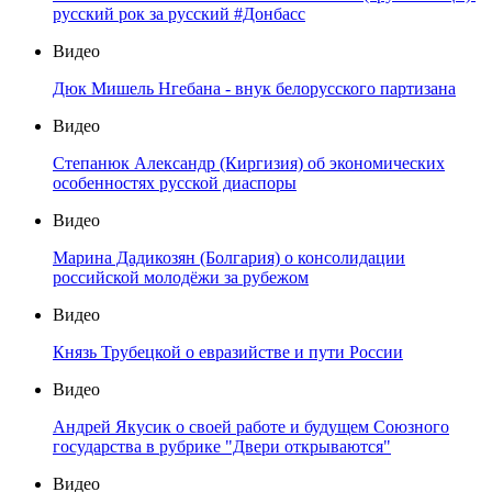
русский рок за русский #Донбасс
Видео
Дюк Мишель Нгебана - внук белорусского партизана
Видео
Степанюк Александр (Киргизия) об экономических
особенностях русской диаспоры
Видео
Марина Дадикозян (Болгария) о консолидации
российской молодёжи за рубежом
Видео
Князь Трубецкой о евразийстве и пути России
Видео
Андрей Якусик о своей работе и будущем Союзного
государства в рубрике "Двери открываются"
Видео