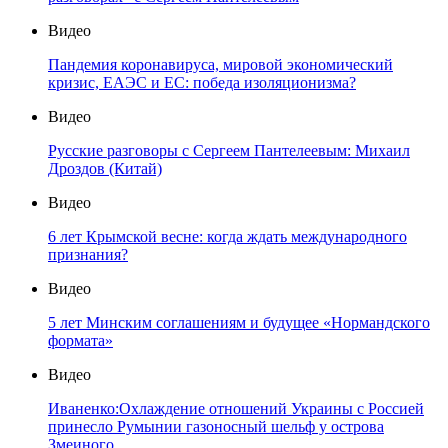
Видео
Пандемия коронавируса, мировой экономический
кризис, ЕАЭС и ЕС: победа изоляционизма?
Видео
Русские разговоры с Сергеем Пантелеевым: Михаил
Дроздов (Китай)
Видео
6 лет Крымской весне: когда ждать международного
признания?
Видео
5 лет Минским соглашениям и будущее «Нормандского
формата»
Видео
Иваненко:Охлаждение отношений Украины с Россией
принесло Румынии газоносный шельф у острова
Змеиного