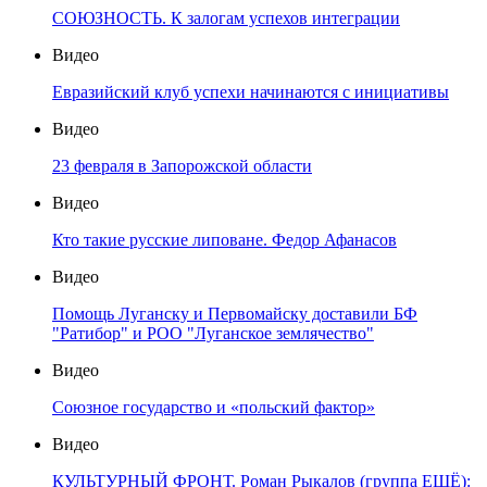
СОЮЗНОСТЬ. К залогам успехов интеграции
Видео
Евразийский клуб успехи начинаются с инициативы
Видео
23 февраля в Запорожской области
Видео
Кто такие русские липоване. Федор Афанасов
Видео
Помощь Луганску и Первомайску доставили БФ
"Ратибор" и РОО "Луганское землячество"
Видео
Союзное государство и «польский фактор»
Видео
КУЛЬТУРНЫЙ ФРОНТ. Роман Рыкалов (группа ЕЩЁ):