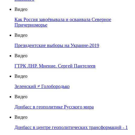
Видео
Как Россия завоёвывала и осваивала Северное
Причерноморье
Видео
Президентские выборы на Украине-2019
Видео
ГТРК ЛНР. Мнение. Сергей Пантелеев
Видео
Зеленский ≠ Голобородько
Видео
Донбасс в геополитике Русского мира
Видео
Донбасс в центре геополитических трансформаций - 1