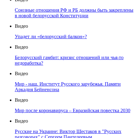
Союзные отношения РФ и РБ должны быть закреплены
в новой белорусской Конституции
Видео
Упадет ли «белорусский балкон»?
Видео
Белорусский гамбит: кризис отношений или чья-то
недоработка?
Видео
Мир - наш. Институт Русского зарубежья. Памяти
Аркадия Бейненсона
Видео
Мир после коронавируса – Евразийская повестка 2030
Видео
Русские на Украине: Виктор Шестаков в "Русских
разговорах" с Сергеем Пантелеевым