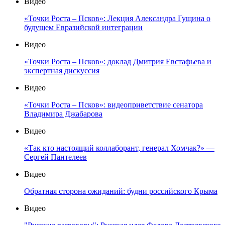
Видео
«Точки Роста – Псков»: Лекция Александра Гущина о
будущем Евразийской интеграции
Видео
«Точки Роста – Псков»: доклад Дмитрия Евстафьева и
экспертная дискуссия
Видео
«Точки Роста – Псков»: видеоприветствие сенатора
Владимира Джабарова
Видео
«Так кто настоящий коллаборант, генерал Хомчак?» —
Сергей Пантелеев
Видео
Обратная сторона ожиданий: будни российского Крыма
Видео