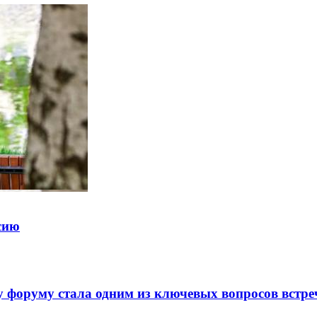
ссию
 форуму стала одним из ключевых вопросов встре