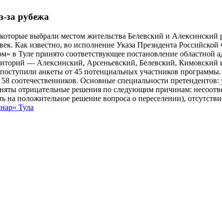
з-за рубежа
к, которые выбрали местом жительства Белевский и Алексински
овек. Как известно, во исполнение Указа Президента Российско
м» в Туле принято соответствующее постановление областной а
рриторий — Алексинский, Арсеньевский, Белевский, Кимовский
а поступили анкеты от 45 потенциальных участников программы
58 соотечественников. Основные специальности претендентов: у
приняты отрицательные решения по следующим причинам: несоотв
ть на положительное решение вопроса о переселении), отсутств
нар» Тула