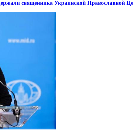
держали священника Украинской Православной Ц