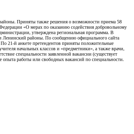
й районы. Приняты также решения о возможности приема 58
й Федерации «О мерах по оказанию содействия добровольному
дминистрации, утверждена региональная программа. В
 и Ленинский районы. По сообщению официального сайта
. По 21-й анкете претендентов приняты положительные
чителя начальных классов и «предметники», а также врачи,
етствие специальности заявленной вакансии (существует
ие опыта работы или свободных вакансий по специальности.