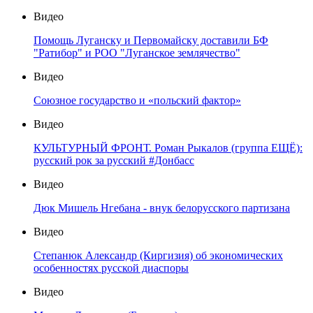
Видео
Помощь Луганску и Первомайску доставили БФ
"Ратибор" и РОО "Луганское землячество"
Видео
Союзное государство и «польский фактор»
Видео
КУЛЬТУРНЫЙ ФРОНТ. Роман Рыкалов (группа ЕЩЁ):
русский рок за русский #Донбасс
Видео
Дюк Мишель Нгебана - внук белорусского партизана
Видео
Степанюк Александр (Киргизия) об экономических
особенностях русской диаспоры
Видео