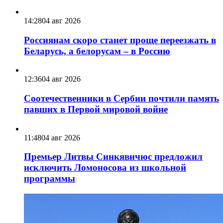
14:28
04 авг 2026
Россиянам скоро станет проще переезжать в
Беларусь, а белорусам – в Россию
12:36
04 авг 2026
Соотечественники в Сербии почтили память
павших в Первой мировой войне
11:48
04 авг 2026
Премьер Литвы Синкявичюс предложил
исключить Ломоносова из школьной
программы