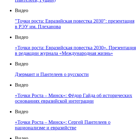
Видео
"Точки роста: Евразийская повестка 2030": презентация
в РЭУ им. Плеханова
Видео
«Точки роста: Евразийская повестка 2030». Презентация
в редакции журнала «Международная жизнь»
Видео
Дзермант и Пантелеев о русскости
Видео
«Точки Роста – Минск»: Фёдор Гайда об исторических
основаниях евразийской интеграции
Видео
«Точки Роста – Минск»: Сергей Пантелеев о
национализме и евразийстве
Видео