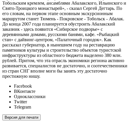
Тобольским кремлем, ансамблями Абалакского, Ильинского и
Свято-Троицкого монастырей», - сказал Сергей Дегтарь. По
его словам, на первом этапе основным экскурсионным
маршрутом станет Тюмень - Покровское - Тобольск - Абалак.
До конца 2007 года планируется обустроить Абалакский
заказник - здесь появится «Сибирское подворье» с
деревянными домами, русскими банями, кафе. «Рыбацкий
стан» с дайвинг-центром, «Палаточный городок». Как
рассказал губернатор, в нынешнем году на реставрацию
памятников культуры и строительство объектов туристской
инфраструктуры из областного бюджета выделено 380 млн.
рублей. Притом, что эта отрасль экономики региона активно
развивается, специалистов не достаточно, и соотечественники
из стран СНГ вполне моги бы занять эту достаточно
престижную нишу.
Facebook
ВКонтакте
Одноклассники
Twitter
Telegram
Версия для печати