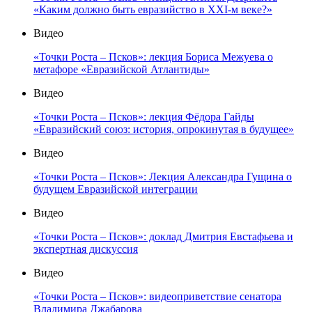
«Каким должно быть евразийство в XXI-м веке?»
Видео
«Точки Роста – Псков»: лекция Бориса Межуева о
метафоре «Евразийской Атлантиды»
Видео
«Точки Роста – Псков»: лекция Фёдора Гайды
«Евразийский союз: история, опрокинутая в будущее»
Видео
«Точки Роста – Псков»: Лекция Александра Гущина о
будущем Евразийской интеграции
Видео
«Точки Роста – Псков»: доклад Дмитрия Евстафьева и
экспертная дискуссия
Видео
«Точки Роста – Псков»: видеоприветствие сенатора
Владимира Джабарова