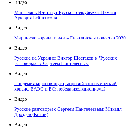
Видео
Мир - наш. Институт Русского зарубежья. Памяти
Аркадия Бейненсона
Видео
Мир после коронавируса – Евразийская повестка 2030
Видео
Русские на Украине: Виктор Шестаков в "Русских
разговорах" с Сергеем Пантелеевым
Видео
Пандемия коронавируса, мировой экономический
кризис, ЕАЭС и ЕС: победа изоляционизма?
Видео
Русские разговоры с Сергеем Пантелеевым: Михаил
Дроздов (Китай)
Видео