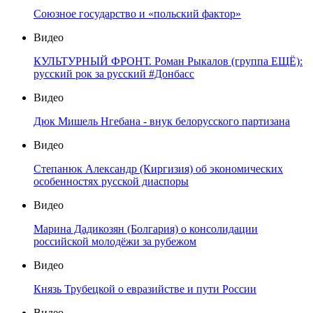
Союзное государство и «польский фактор»
Видео
КУЛЬТУРНЫЙ ФРОНТ. Роман Рыкалов (группа ЕЩЁ):
русский рок за русский #Донбасс
Видео
Дюк Мишель Нгебана - внук белорусского партизана
Видео
Степанюк Александр (Киргизия) об экономических
особенностях русской диаспоры
Видео
Марина Дадикозян (Болгария) о консолидации
российской молодёжи за рубежом
Видео
Князь Трубецкой о евразийстве и пути России
Видео