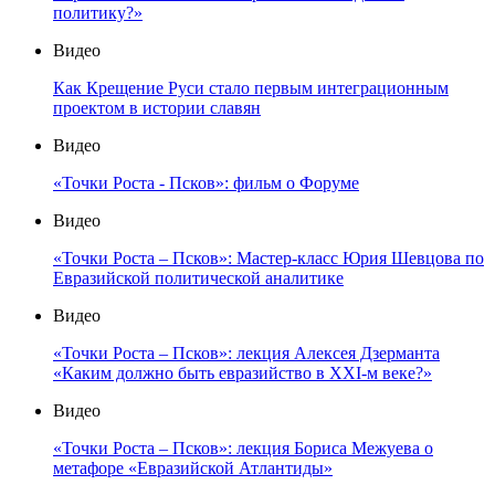
политику?»
Видео
Как Крещение Руси стало первым интеграционным
проектом в истории славян
Видео
«Точки Роста - Псков»: фильм о Форуме
Видео
«Точки Роста – Псков»: Мастер-класс Юрия Шевцова по
Евразийской политической аналитике
Видео
«Точки Роста – Псков»: лекция Алексея Дзерманта
«Каким должно быть евразийство в XXI-м веке?»
Видео
«Точки Роста – Псков»: лекция Бориса Межуева о
метафоре «Евразийской Атлантиды»