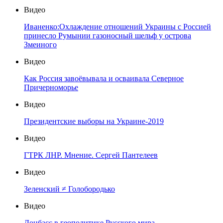
Видео
Иваненко:Охлаждение отношений Украины с Россией
принесло Румынии газоносный шельф у острова
Змеиного
Видео
Как Россия завоёвывала и осваивала Северное
Причерноморье
Видео
Президентские выборы на Украине-2019
Видео
ГТРК ЛНР. Мнение. Сергей Пантелеев
Видео
Зеленский ≠ Голобородько
Видео
Донбасс в геополитике Русского мира