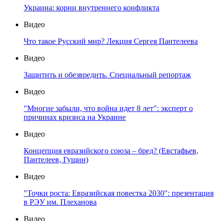
Украина: корни внутреннего конфликта
Видео
Что такое Русский мир? Лекция Сергея Пантелеева
Видео
Защитить и обезвредить. Специальный репортаж
Видео
"Многие забыли, что война идет 8 лет": эксперт о
причинах кризиса на Украине
Видео
Концепция евразийского союза – бред? (Евстафьев,
Пантелеев, Гущин)
Видео
"Точки роста: Евразийская повестка 2030": презентация
в РЭУ им. Плеханова
Видео