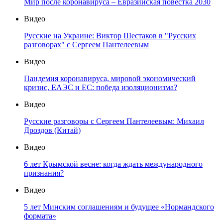
Мир после коронавируса – Евразийская повестка 2030
Видео
Русские на Украине: Виктор Шестаков в "Русских
разговорах" с Сергеем Пантелеевым
Видео
Пандемия коронавируса, мировой экономический
кризис, ЕАЭС и ЕС: победа изоляционизма?
Видео
Русские разговоры с Сергеем Пантелеевым: Михаил
Дроздов (Китай)
Видео
6 лет Крымской весне: когда ждать международного
признания?
Видео
5 лет Минским соглашениям и будущее «Нормандского
формата»