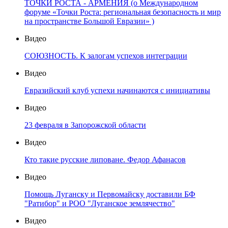
ТОЧКИ РОСТА - АРМЕНИЯ (о Международном
форуме «Точки Роста: региональная безопасность и мир
на пространстве Большой Евразии» )
Видео
СОЮЗНОСТЬ. К залогам успехов интеграции
Видео
Евразийский клуб успехи начинаются с инициативы
Видео
23 февраля в Запорожской области
Видео
Кто такие русские липоване. Федор Афанасов
Видео
Помощь Луганску и Первомайску доставили БФ
"Ратибор" и РОО "Луганское землячество"
Видео