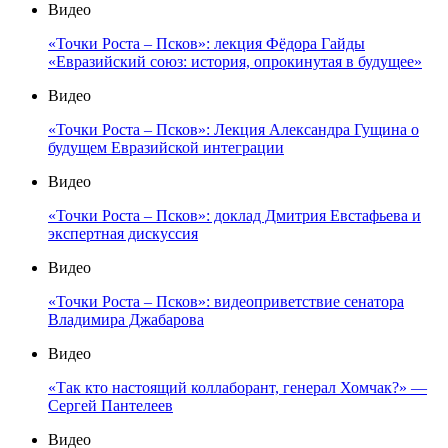
Видео
«Точки Роста – Псков»: лекция Фёдора Гайды
«Евразийский союз: история, опрокинутая в будущее»
Видео
«Точки Роста – Псков»: Лекция Александра Гущина о
будущем Евразийской интеграции
Видео
«Точки Роста – Псков»: доклад Дмитрия Евстафьева и
экспертная дискуссия
Видео
«Точки Роста – Псков»: видеоприветствие сенатора
Владимира Джабарова
Видео
«Так кто настоящий коллаборант, генерал Хомчак?» —
Сергей Пантелеев
Видео