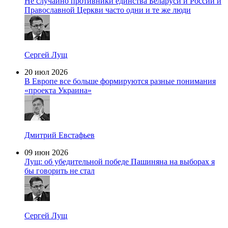
Не случайно противники единства Беларуси и России и
Православной Церкви часто одни и те же люди
Сергей Лущ
20 июл 2026
В Европе все больше формируются разные понимания
«проекта Украина»
Дмитрий Евстафьев
09 июн 2026
Лущ: об убедительной победе Пашиняна на выборах я
бы говорить не стал
Сергей Лущ