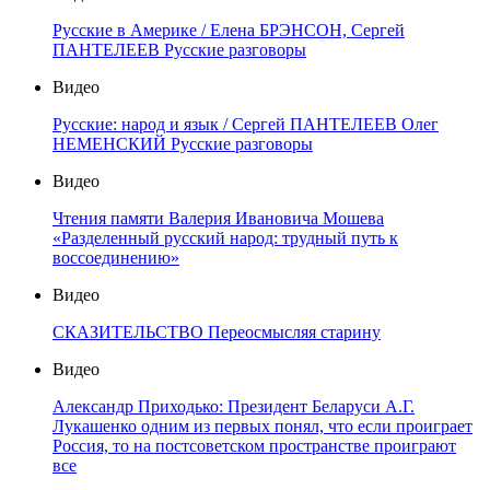
Русские в Америке / Елена БРЭНСОН, Сергей
ПАНТЕЛЕЕВ Русские разговоры
Видео
Русские: народ и язык / Сергей ПАНТЕЛЕЕВ Олег
НЕМЕНСКИЙ Русские разговоры
Видео
Чтения памяти Валерия Ивановича Мошева
«Разделенный русский народ: трудный путь к
воссоединению»
Видео
СКАЗИТЕЛЬСТВО Переосмысляя старину
Видео
Александр Приходько: Президент Беларуси А.Г.
Лукашенко одним из первых понял, что если проиграет
Россия, то на постсоветском пространстве проиграют
все