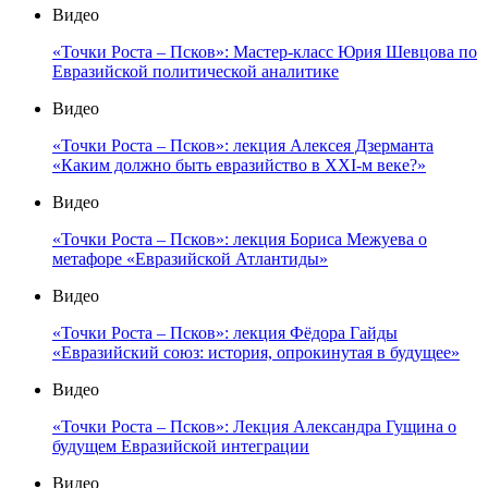
Видео
«Точки Роста – Псков»: Мастер-класс Юрия Шевцова по
Евразийской политической аналитике
Видео
«Точки Роста – Псков»: лекция Алексея Дзерманта
«Каким должно быть евразийство в XXI-м веке?»
Видео
«Точки Роста – Псков»: лекция Бориса Межуева о
метафоре «Евразийской Атлантиды»
Видео
«Точки Роста – Псков»: лекция Фёдора Гайды
«Евразийский союз: история, опрокинутая в будущее»
Видео
«Точки Роста – Псков»: Лекция Александра Гущина о
будущем Евразийской интеграции
Видео