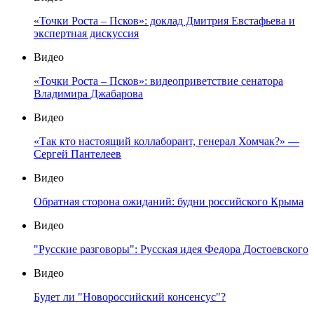
«Точки Роста – Псков»: доклад Дмитрия Евстафьева и
экспертная дискуссия
Видео
«Точки Роста – Псков»: видеоприветствие сенатора
Владимира Джабарова
Видео
«Так кто настоящий коллаборант, генерал Хомчак?» —
Сергей Пантелеев
Видео
Обратная сторона ожиданий: будни российского Крыма
Видео
"Русские разговоры": Русская идея Федора Достоевского
Видео
Будет ли "Новороссийский консенсус"?