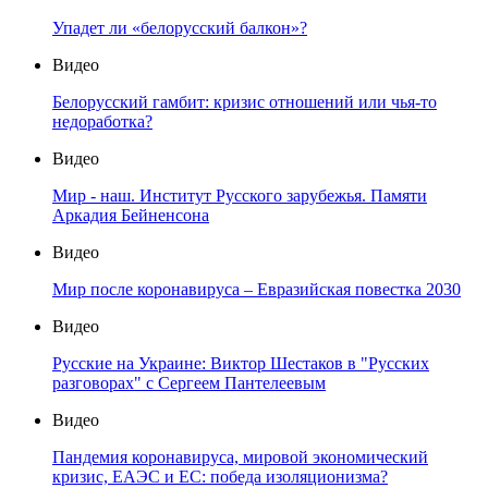
Упадет ли «белорусский балкон»?
Видео
Белорусский гамбит: кризис отношений или чья-то
недоработка?
Видео
Мир - наш. Институт Русского зарубежья. Памяти
Аркадия Бейненсона
Видео
Мир после коронавируса – Евразийская повестка 2030
Видео
Русские на Украине: Виктор Шестаков в "Русских
разговорах" с Сергеем Пантелеевым
Видео
Пандемия коронавируса, мировой экономический
кризис, ЕАЭС и ЕС: победа изоляционизма?