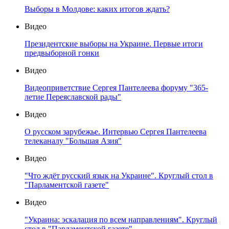
Выборы в Молдове: каких итогов ждать?
Видео
Президентские выборы на Украине. Первые итоги
предвыборной гонки
Видео
Видеоприветствие Сергея Пантелеева форуму "365-
летие Переяславской рады"
Видео
О русском зарубежье. Интервью Сергея Пантелеева
телеканалу "Большая Азия"
Видео
"Что ждёт русский язык на Украине". Круглый стол в
"Парламентской газете"
Видео
"Украина: эскалация по всем направлениям". Круглый
стол в "Парламентской газете"