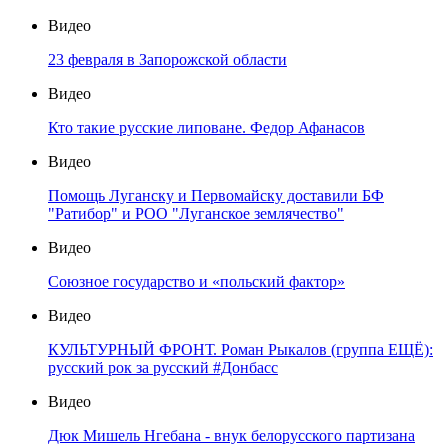
Видео
23 февраля в Запорожской области
Видео
Кто такие русские липоване. Федор Афанасов
Видео
Помощь Луганску и Первомайску доставили БФ
"Ратибор" и РОО "Луганское землячество"
Видео
Союзное государство и «польский фактор»
Видео
КУЛЬТУРНЫЙ ФРОНТ. Роман Рыкалов (группа ЕЩЁ):
русский рок за русский #Донбасс
Видео
Дюк Мишель Нгебана - внук белорусского партизана