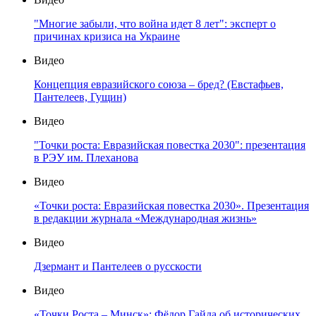
"Многие забыли, что война идет 8 лет": эксперт о
причинах кризиса на Украине
Видео
Концепция евразийского союза – бред? (Евстафьев,
Пантелеев, Гущин)
Видео
"Точки роста: Евразийская повестка 2030": презентация
в РЭУ им. Плеханова
Видео
«Точки роста: Евразийская повестка 2030». Презентация
в редакции журнала «Международная жизнь»
Видео
Дзермант и Пантелеев о русскости
Видео
«Точки Роста – Минск»: Фёдор Гайда об исторических