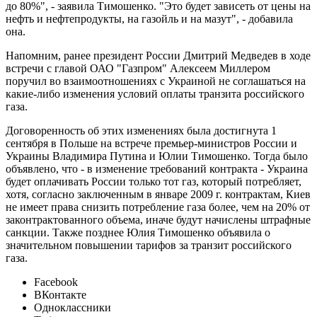
до 80%", - заявила Тимошенко. "Это будет зависеть от цены на
нефть и нефтепродукты, на газойль и на мазут", - добавила
она.
Напомним, ранее президент России Дмитрий Медведев в ходе
встречи с главой ОАО "Газпром" Алексеем Миллером
поручил во взаимоотношениях с Украиной не соглашаться на
какие-либо изменения условий оплаты транзита российского
газа.
Договоренность об этих изменениях была достигнута 1
сентября в Польше на встрече премьер-министров России и
Украины Владимира Путина и Юлии Тимошенко. Тогда было
объявлено, что - в изменение требований контракта - Украина
будет оплачивать России только тот газ, который потребляет,
хотя, согласно заключенным в январе 2009 г. контрактам, Киев
не имеет права снизить потребление газа более, чем на 20% от
законтрактованного объема, иначе будут начислены штрафные
санкции. Также позднее Юлия Тимошенко объявила о
значительном повышении тарифов за транзит российского
газа.
Facebook
ВКонтакте
Одноклассники