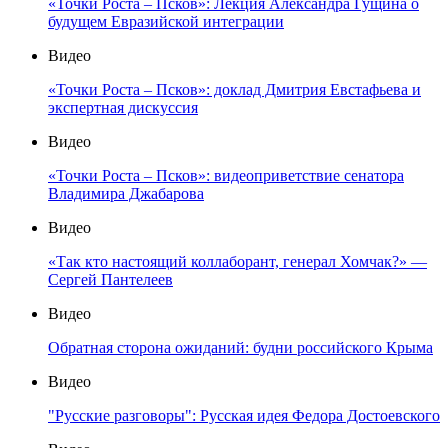
«Точки Роста – Псков»: Лекция Александра Гущина о
будущем Евразийской интеграции
Видео
«Точки Роста – Псков»: доклад Дмитрия Евстафьева и
экспертная дискуссия
Видео
«Точки Роста – Псков»: видеоприветствие сенатора
Владимира Джабарова
Видео
«Так кто настоящий коллаборант, генерал Хомчак?» —
Сергей Пантелеев
Видео
Обратная сторона ожиданий: будни российского Крыма
Видео
"Русские разговоры": Русская идея Федора Достоевского