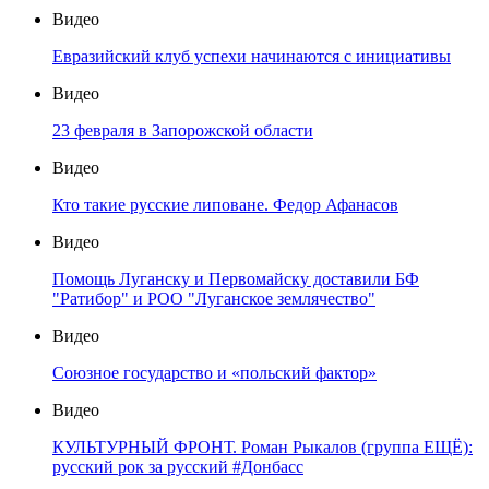
Видео
Евразийский клуб успехи начинаются с инициативы
Видео
23 февраля в Запорожской области
Видео
Кто такие русские липоване. Федор Афанасов
Видео
Помощь Луганску и Первомайску доставили БФ
"Ратибор" и РОО "Луганское землячество"
Видео
Союзное государство и «польский фактор»
Видео
КУЛЬТУРНЫЙ ФРОНТ. Роман Рыкалов (группа ЕЩЁ):
русский рок за русский #Донбасс