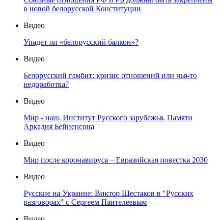
в новой белорусской Конституции
Видео
Упадет ли «белорусский балкон»?
Видео
Белорусский гамбит: кризис отношений или чья-то
недоработка?
Видео
Мир - наш. Институт Русского зарубежья. Памяти
Аркадия Бейненсона
Видео
Мир после коронавируса – Евразийская повестка 2030
Видео
Русские на Украине: Виктор Шестаков в "Русских
разговорах" с Сергеем Пантелеевым
Видео