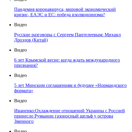
Пандемия коронавируса, мировой экономический
кризис, ЕАЭС и ЕС: победа изоляционизма?
Видео
Русские разговоры с Сергеем Пантелеевым: Михаил
Дроздов (Китай)
Видео
6 лет Крымской весне: когда ждать международного
признания?
Видео
5 лет Минским соглашениям и будущее «Нормандского
формата»
Видео
Иваненко:Охлаждение отношений Украины с Россией
принесло Румынии газоносный шельф у острова
Змеиного
Видео