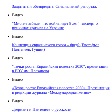
Защитить и обезвредить. Специальный репортаж
Видео
"Многие забыли, что война идет 8 лет": эксперт о
причинах кризиса на Украине
Видео
Концепция евразийского союза – бред? (Евстафьев,
Пантелеев, Гущин)
Видео
"Точки роста: Евразийская повестка 2030": презентация
в РЭУ им. Плеханова
Видео
«Точки роста: Евразийская повестка 2030». Презентация
в редакции журнала «Международная жизнь»
Видео
Дзермант и Пантелеев о русскости