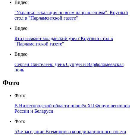
Видео
"Украина: эскалация по всем направлениям". Круглый
стол в "Парламентской газете"
Видео
Кто развяжет молдавский узел? Круглый стол в
"Парламентской газете"
Видео
Сергей Пантелеев: День Супрун и Варфоломеевская
ночь
Фото
Фото
В Нижегородской области прошёл XII Форум регионов
России и Беларуси
Фото
53-е заседание Всемирного координационного совета