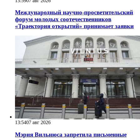
13:59
07 авг 2026
Международный научно-просветительский
форум молодых соотечественников
«Траектория открытий» принимает заявки
13:54
07 авг 2026
Мэрия Вильнюса запретила письменные