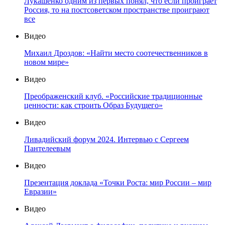
Лукашенко одним из первых понял, что если проиграет
Россия, то на постсоветском пространстве проиграют
все
Видео
Михаил Дроздов: «Найти место соотечественников в
новом мире»
Видео
Преображенский клуб. «Российские традиционные
ценности: как строить Образ Будущего»
Видео
Ливадийский форум 2024. Интервью с Сергеем
Пантелеевым
Видео
Презентация доклада «Точки Роста: мир России – мир
Евразии»
Видео