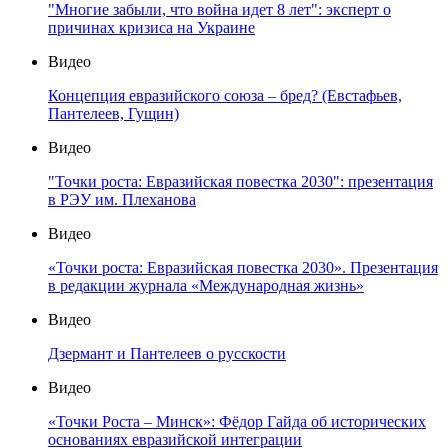
"Многие забыли, что война идет 8 лет": эксперт о
причинах кризиса на Украине
Видео
Концепция евразийского союза – бред? (Евстафьев,
Пантелеев, Гущин)
Видео
"Точки роста: Евразийская повестка 2030": презентация
в РЭУ им. Плеханова
Видео
«Точки роста: Евразийская повестка 2030». Презентация
в редакции журнала «Международная жизнь»
Видео
Дзермант и Пантелеев о русскости
Видео
«Точки Роста – Минск»: Фёдор Гайда об исторических
основаниях евразийской интеграции