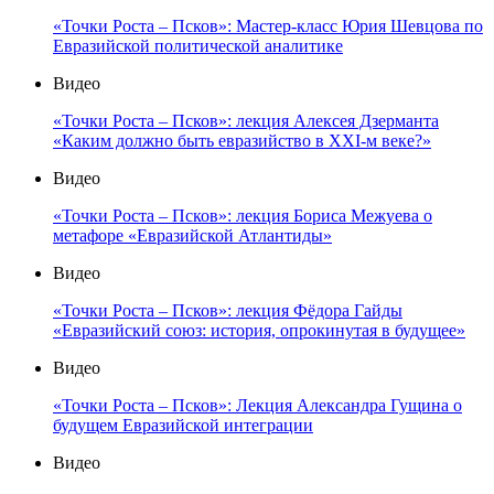
«Точки Роста – Псков»: Мастер-класс Юрия Шевцова по
Евразийской политической аналитике
Видео
«Точки Роста – Псков»: лекция Алексея Дзерманта
«Каким должно быть евразийство в XXI-м веке?»
Видео
«Точки Роста – Псков»: лекция Бориса Межуева о
метафоре «Евразийской Атлантиды»
Видео
«Точки Роста – Псков»: лекция Фёдора Гайды
«Евразийский союз: история, опрокинутая в будущее»
Видео
«Точки Роста – Псков»: Лекция Александра Гущина о
будущем Евразийской интеграции
Видео