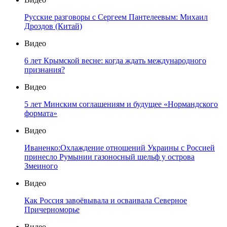
Русские разговоры с Сергеем Пантелеевым: Михаил
Дроздов (Китай)
Видео
6 лет Крымской весне: когда ждать международного
признания?
Видео
5 лет Минским соглашениям и будущее «Нормандского
формата»
Видео
Иваненко:Охлаждение отношений Украины с Россией
принесло Румынии газоносный шельф у острова
Змеиного
Видео
Как Россия завоёвывала и осваивала Северное
Причерноморье
Видео