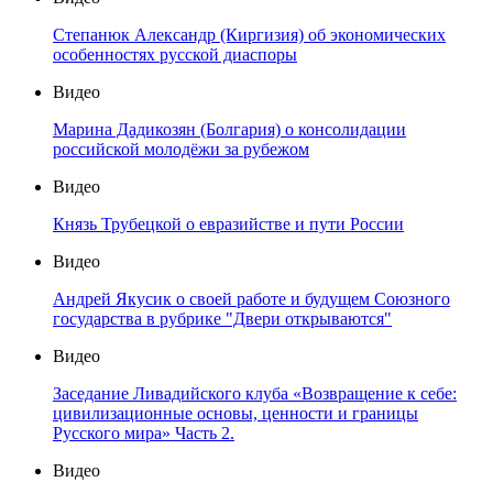
Степанюк Александр (Киргизия) об экономических
особенностях русской диаспоры
Видео
Марина Дадикозян (Болгария) о консолидации
российской молодёжи за рубежом
Видео
Князь Трубецкой о евразийстве и пути России
Видео
Андрей Якусик о своей работе и будущем Союзного
государства в рубрике "Двери открываются"
Видео
Заседание Ливадийского клуба «Возвращение к себе:
цивилизационные основы, ценности и границы
Русского мира» Часть 2.
Видео