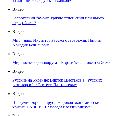
Упадет ли «белорусский балкон»?
Видео
Белорусский гамбит: кризис отношений или чья-то
недоработка?
Видео
Мир - наш. Институт Русского зарубежья. Памяти
Аркадия Бейненсона
Видео
Мир после коронавируса – Евразийская повестка 2030
Видео
Русские на Украине: Виктор Шестаков в "Русских
разговорах" с Сергеем Пантелеевым
Видео
Пандемия коронавируса, мировой экономический
кризис, ЕАЭС и ЕС: победа изоляционизма?
Видео