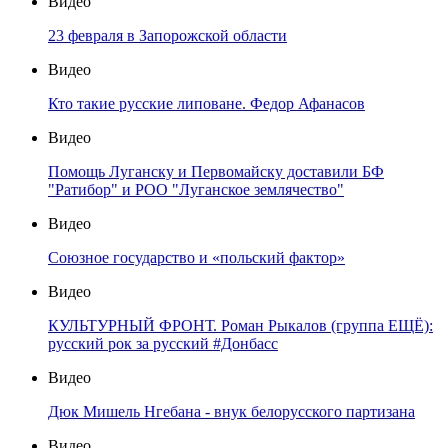
Видео
23 февраля в Запорожской области
Видео
Кто такие русские липоване. Федор Афанасов
Видео
Помощь Луганску и Первомайску доставили БФ
"Ратибор" и РОО "Луганское землячество"
Видео
Союзное государство и «польский фактор»
Видео
КУЛЬТУРНЫЙ ФРОНТ. Роман Рыкалов (группа ЕЩЁ):
русский рок за русский #Донбасс
Видео
Дюк Мишель Нгебана - внук белорусского партизана
Видео