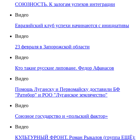
СОЮЗНОСТЬ. К залогам успехов интеграции
Видео
Евразийский клуб успехи начинаются с инициативы
Видео
23 февраля в Запорожской области
Видео
Кто такие русские липоване. Федор Афанасов
Видео
Помощь Луганску и Первомайску доставили БФ
"Ратибор" и РОО "Луганское землячество"
Видео
Союзное государство и «польский фактор»
Видео
КУЛЬТУРНЫЙ ФРОНТ. Роман Рыкалов (группа ЕЩЁ):