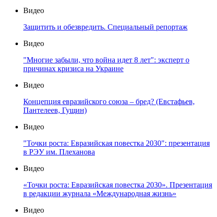
Видео
Защитить и обезвредить. Специальный репортаж
Видео
"Многие забыли, что война идет 8 лет": эксперт о
причинах кризиса на Украине
Видео
Концепция евразийского союза – бред? (Евстафьев,
Пантелеев, Гущин)
Видео
"Точки роста: Евразийская повестка 2030": презентация
в РЭУ им. Плеханова
Видео
«Точки роста: Евразийская повестка 2030». Презентация
в редакции журнала «Международная жизнь»
Видео