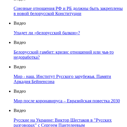
Союзные отношения РФ и РБ должны быть закреплены
в новой белорусской Конституции
Видео
Упадет ли «белорусский балкон»?
Видео
Белорусский гамбит: кризис отношений или чья-то
недоработка?
Видео
Мир - наш. Институт Русского зарубежья. Памяти
Аркадия Бейненсона
Видео
Мир после коронавируса – Евразийская повестка 2030
Видео
Русские на Украине: Виктор Шестаков в "Русских
разговорах" с Сергеем Пантелеевым