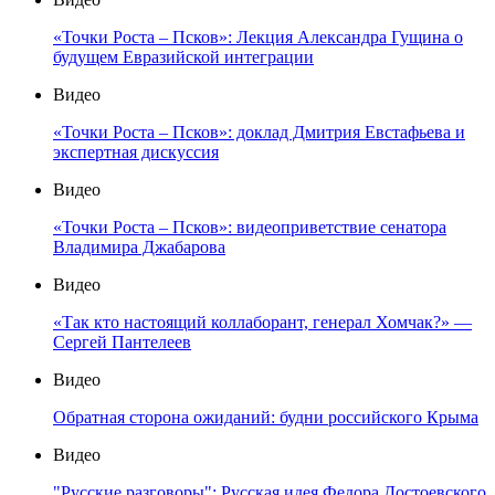
«Точки Роста – Псков»: Лекция Александра Гущина о
будущем Евразийской интеграции
Видео
«Точки Роста – Псков»: доклад Дмитрия Евстафьева и
экспертная дискуссия
Видео
«Точки Роста – Псков»: видеоприветствие сенатора
Владимира Джабарова
Видео
«Так кто настоящий коллаборант, генерал Хомчак?» —
Сергей Пантелеев
Видео
Обратная сторона ожиданий: будни российского Крыма
Видео
"Русские разговоры": Русская идея Федора Достоевского