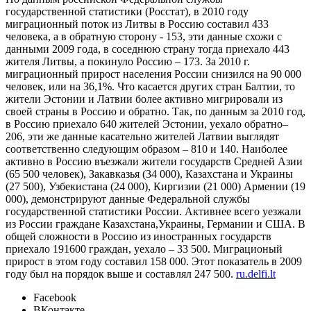
государственной статистики (Росстат), в 2010 году
миграционный поток из Литвы в Россию составил 433
человека, а в обратную сторону - 153, эти данные схожи с
данными 2009 года, в соседнюю страну тогда приехало 443
жителя Литвы, а покинуло Россию – 173. За 2010 г.
миграционный прирост населения России снизился на 90 000
человек, или на 36,1%. Что касается других стран Балтии, то
жители Эстонии и Латвии более активно мигрировали из
своей страны в Россию и обратно. Так, по данным за 2010 год,
в Россию приехало 640 жителей Эстонии, уехало обратно–
206, эти же данные касательно жителей Латвии выглядят
соответственно следующим образом – 810 и 140. Наиболее
активно в Россию въезжали жители государств Средней Азии
(65 500 человек), Закавказья (34 000), Казахстана и Украины
(27 500), Узбекистана (24 000), Киргизии (21 000) Армении (19
000), демонстрируют данные Федеральной службы
государственной статистики России. Активнее всего уезжали
из России граждане Казахстана,Украины, Германии и США. В
общей сложности в Россию из иностранных государств
приехало 191600 граждан, уехало – 33 500. Миграционый
прирост в этом году составил 158 000. Этот показатель в 2009
году был на порядок выше и составлял 247 500.
ru.delfi.lt
Facebook
ВКонтакте