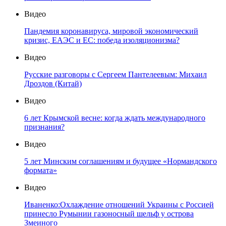
Видео
Пандемия коронавируса, мировой экономический
кризис, ЕАЭС и ЕС: победа изоляционизма?
Видео
Русские разговоры с Сергеем Пантелеевым: Михаил
Дроздов (Китай)
Видео
6 лет Крымской весне: когда ждать международного
признания?
Видео
5 лет Минским соглашениям и будущее «Нормандского
формата»
Видео
Иваненко:Охлаждение отношений Украины с Россией
принесло Румынии газоносный шельф у острова
Змеиного