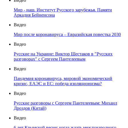
Видео
Мир - наш. Институт Русского зарубежья. Памяти
Аркадия Бейненсона
Видео
Мир после коронавируса – Евразийская повестка 2030
Видео
Русские на Украине: Виктор Шестаков в "Русских
разговорах" с Сергеем Пантелеевым
Видео
Пандемия коронавируса, мировой экономический
кризис, ЕАЭС и ЕС: победа изоляционизма?
Видео
Русские разговоры с Сергеем Пантелеевым: Михаил
Дроздов (Китай)
Видео
6 лет Крымской весне: когда ждать международного