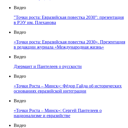
Видео
"Точки роста: Евразийская повестка 2030": презентация
в РЭУ им. Плеханова
Видео
«Точки роста: Евразийская повестка 2030». Презентация
в редакции журнала «Международная жизнь»
Видео
Дзермант и Пантелеев о русскости
Видео
«Точки Роста – Минск»: Фёдор Гайда об исторических
основаниях евразийской интеграции
Видео
«Точки Роста – Минск»: Сергей Пантелеев о
национализме и евразийстве
Видео