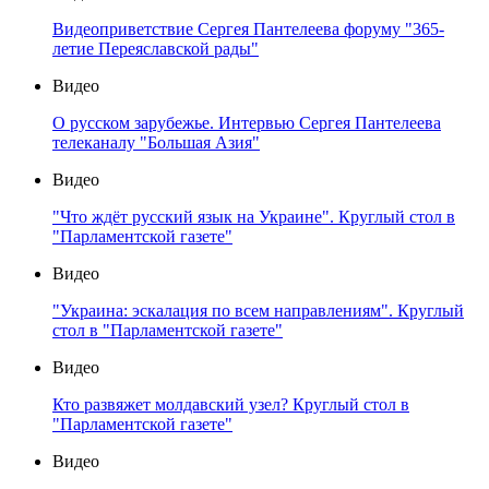
Видеоприветствие Сергея Пантелеева форуму "365-
летие Переяславской рады"
Видео
О русском зарубежье. Интервью Сергея Пантелеева
телеканалу "Большая Азия"
Видео
"Что ждёт русский язык на Украине". Круглый стол в
"Парламентской газете"
Видео
"Украина: эскалация по всем направлениям". Круглый
стол в "Парламентской газете"
Видео
Кто развяжет молдавский узел? Круглый стол в
"Парламентской газете"
Видео