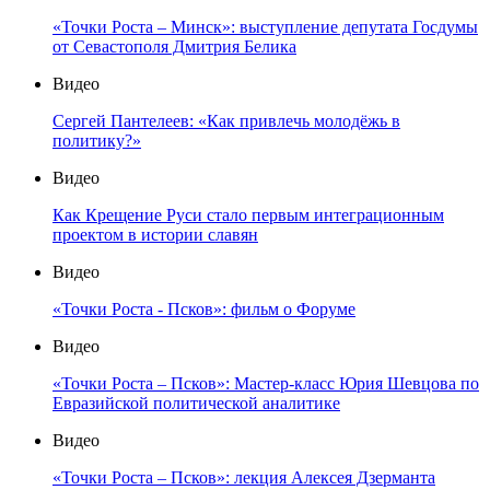
«Точки Роста – Минск»: выступление депутата Госдумы
от Севастополя Дмитрия Белика
Видео
Сергей Пантелеев: «Как привлечь молодёжь в
политику?»
Видео
Как Крещение Руси стало первым интеграционным
проектом в истории славян
Видео
«Точки Роста - Псков»: фильм о Форуме
Видео
«Точки Роста – Псков»: Мастер-класс Юрия Шевцова по
Евразийской политической аналитике
Видео
«Точки Роста – Псков»: лекция Алексея Дзерманта