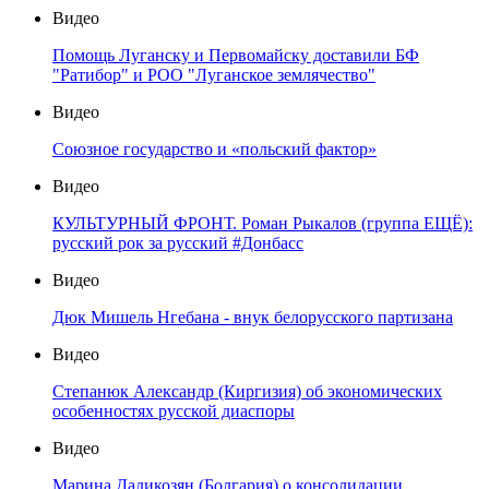
Видео
Помощь Луганску и Первомайску доставили БФ
"Ратибор" и РОО "Луганское землячество"
Видео
Союзное государство и «польский фактор»
Видео
КУЛЬТУРНЫЙ ФРОНТ. Роман Рыкалов (группа ЕЩЁ):
русский рок за русский #Донбасс
Видео
Дюк Мишель Нгебана - внук белорусского партизана
Видео
Степанюк Александр (Киргизия) об экономических
особенностях русской диаспоры
Видео
Марина Дадикозян (Болгария) о консолидации