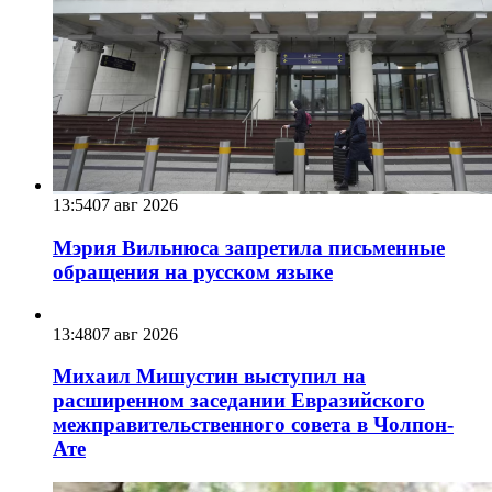
13:54
07 авг 2026
Мэрия Вильнюса запретила письменные
обращения на русском языке
13:48
07 авг 2026
Михаил Мишустин выступил на
расширенном заседании Евразийского
межправительственного совета в Чолпон-
Ате