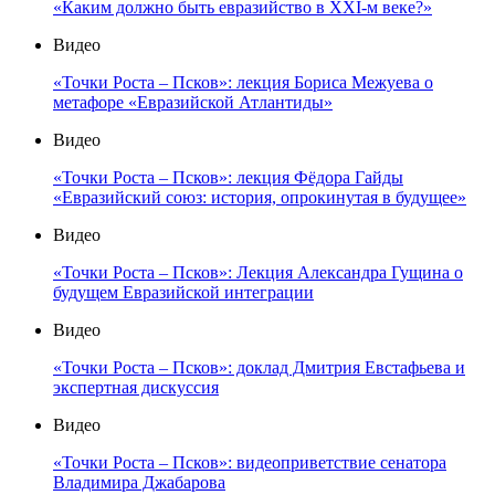
«Каким должно быть евразийство в XXI-м веке?»
Видео
«Точки Роста – Псков»: лекция Бориса Межуева о
метафоре «Евразийской Атлантиды»
Видео
«Точки Роста – Псков»: лекция Фёдора Гайды
«Евразийский союз: история, опрокинутая в будущее»
Видео
«Точки Роста – Псков»: Лекция Александра Гущина о
будущем Евразийской интеграции
Видео
«Точки Роста – Псков»: доклад Дмитрия Евстафьева и
экспертная дискуссия
Видео
«Точки Роста – Псков»: видеоприветствие сенатора
Владимира Джабарова