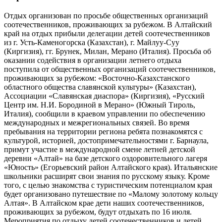
Отдых организован по просьбе общественных организаций
соотечественников, проживающих за рубежом. В Алтайский
край на отдых прибыли делегации детей соотечественников
из г. Усть-Каменогорска (Казахстан), г. Майлуу-Суу
(Киргизия), гг. Брунек, Милан, Мерано (Италия). Просьба об
оказании содействия в организации летнего отдыха
поступила от общественных организаций соотечественников,
проживающих за рубежом: «Восточно-Казахстанского
областного общества славянской культуры» (Казахстан),
Ассоциации «Славянская диаспора» (Киргизия), «Русский
Центр им. Н.И. Бородиной в Мерано» (Южный Тироль,
Италия), сообщили в краевом управлении по обеспечению
международных и межрегиональных связей. Во время
пребывания на территории региона ребята познакомятся с
культурой, историей, достопримечательностями г. Барнаула,
примут участие в международной смене летней детской
деревни «Алтай» на базе детского оздоровительного лагеря
«Юность» (Егорьевский район Алтайского края). Итальянские
школьники расширят свои знания по русскому языку. Кроме
того, с целью знакомства с туристическим потенциалом края
будет организовано путешествие по «Малому золотому кольцу
Алтая». В Алтайском крае дети наших соотечественников,
проживающих за рубежом, будут отдыхать по 16 июля.
Мероприятия по отдыху детей соотечественников и детей,