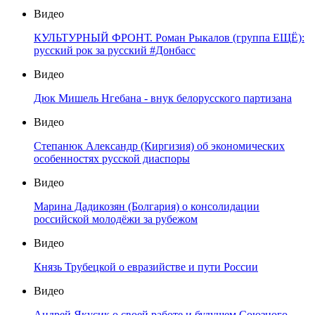
Видео
КУЛЬТУРНЫЙ ФРОНТ. Роман Рыкалов (группа ЕЩЁ):
русский рок за русский #Донбасс
Видео
Дюк Мишель Нгебана - внук белорусского партизана
Видео
Степанюк Александр (Киргизия) об экономических
особенностях русской диаспоры
Видео
Марина Дадикозян (Болгария) о консолидации
российской молодёжи за рубежом
Видео
Князь Трубецкой о евразийстве и пути России
Видео
Андрей Якусик о своей работе и будущем Союзного