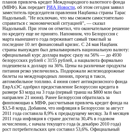
планов привлечь кредит Международного валютного фонда
(МВФ). Как передает
РИА Новости
, об этом сегодня заявил
заместитель председателя правления Нацбанка страны Тарас
Надольный. "Не исключаю, что мы сможем самостоятельно
справиться с экономической ситуацией", — сказал
Надольный. При этом он отметил, что окончательное решение
по кредиту еще не принято. Напомним, что Белоруссия с
марта нынешнего года переживает самый тяжелый за
последние 10 лет финансовый кризис. С 24 мая Нацбанк
страны вынужден был девальвировать национальную валюту:
официальный курс доллара вырос сразу на 56% — до 4930
белорусских рублей с 3155 рублей, а нацвалюта формально
подешевела к доллару на 36%. Цены на различные продукты
питания резко увеличились. Подорожали железнодорожные
билеты на международных линиях, проезд в такси,
автомобильное топливо. 4 июня совет антикризисного фонда
ЕврАзЭС одобрил предоставление Белоруссии кредита в
размере $3 млрд на 3 года (первый транш на $800 млн был
направлен 21 июня). Ранее Белоруссия обратилась за
финпомощью к МВФ, рассчитывая привлечь кредит фонда на
$3,5-8 млрд. Добавим, что инфляция в Белоруссии за август
2011 года составила 8,9% к предыдущему месяцу. За 8 месяцев
2011 года инфляция в стране достигла 30,4% в годовом
исчислении, с начала текущего года (к декабрю 2010 года)
рост потребительских цен составил 53,6%. Официальный