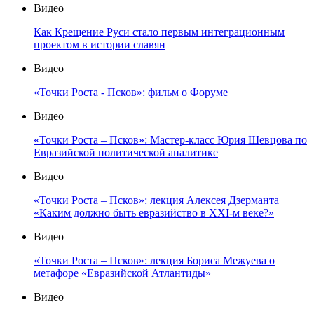
Видео
Как Крещение Руси стало первым интеграционным
проектом в истории славян
Видео
«Точки Роста - Псков»: фильм о Форуме
Видео
«Точки Роста – Псков»: Мастер-класс Юрия Шевцова по
Евразийской политической аналитике
Видео
«Точки Роста – Псков»: лекция Алексея Дзерманта
«Каким должно быть евразийство в XXI-м веке?»
Видео
«Точки Роста – Псков»: лекция Бориса Межуева о
метафоре «Евразийской Атлантиды»
Видео