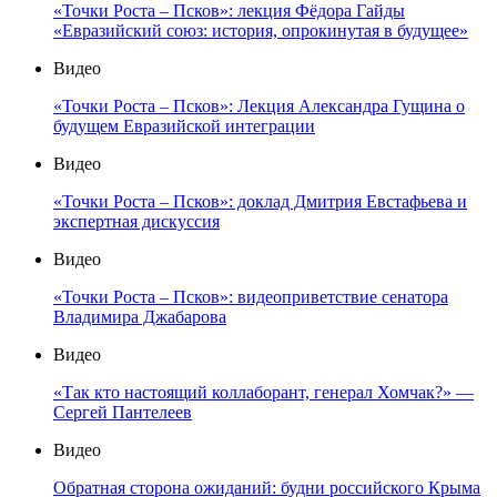
«Точки Роста – Псков»: лекция Фёдора Гайды
«Евразийский союз: история, опрокинутая в будущее»
Видео
«Точки Роста – Псков»: Лекция Александра Гущина о
будущем Евразийской интеграции
Видео
«Точки Роста – Псков»: доклад Дмитрия Евстафьева и
экспертная дискуссия
Видео
«Точки Роста – Псков»: видеоприветствие сенатора
Владимира Джабарова
Видео
«Так кто настоящий коллаборант, генерал Хомчак?» —
Сергей Пантелеев
Видео
Обратная сторона ожиданий: будни российского Крыма