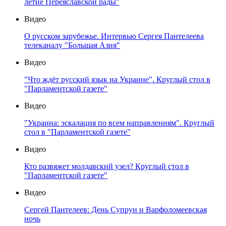
летие Переяславской рады"
Видео
О русском зарубежье. Интервью Сергея Пантелеева
телеканалу "Большая Азия"
Видео
"Что ждёт русский язык на Украине". Круглый стол в
"Парламентской газете"
Видео
"Украина: эскалация по всем направлениям". Круглый
стол в "Парламентской газете"
Видео
Кто развяжет молдавский узел? Круглый стол в
"Парламентской газете"
Видео
Сергей Пантелеев: День Супрун и Варфоломеевская
ночь