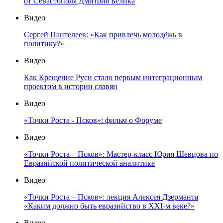
от Севастополя Дмитрия Белика
Видео
Сергей Пантелеев: «Как привлечь молодёжь в
политику?»
Видео
Как Крещение Руси стало первым интеграционным
проектом в истории славян
Видео
«Точки Роста - Псков»: фильм о Форуме
Видео
«Точки Роста – Псков»: Мастер-класс Юрия Шевцова по
Евразийской политической аналитике
Видео
«Точки Роста – Псков»: лекция Алексея Дзерманта
«Каким должно быть евразийство в XXI-м веке?»
Видео