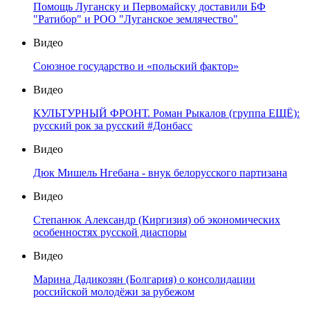
Помощь Луганску и Первомайску доставили БФ
"Ратибор" и РОО "Луганское землячество"
Видео
Союзное государство и «польский фактор»
Видео
КУЛЬТУРНЫЙ ФРОНТ. Роман Рыкалов (группа ЕЩЁ):
русский рок за русский #Донбасс
Видео
Дюк Мишель Нгебана - внук белорусского партизана
Видео
Степанюк Александр (Киргизия) об экономических
особенностях русской диаспоры
Видео
Марина Дадикозян (Болгария) о консолидации
российской молодёжи за рубежом