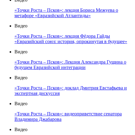
«Точки Роста – Псков»: лекция Бориса Межуева о
метафоре «Евразийской Атлантиды»
Видео
«Точки Роста – Псков»: лекция Фёдора Гайды
«Евразийский союз: история, опрокинутая в будущее»
Видео
«Точки Роста – Псков»: Лекция Александра Гущина о
будущем Евразийской интеграции
Видео
«Точки Роста – Псков»: доклад Дмитрия Евстафьева и
экспертная дискуссия
Видео
«Точки Роста – Псков»: видеоприветствие сенатора
Владимира Джабарова
Видео