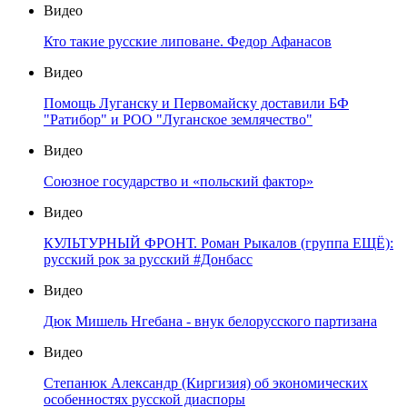
Видео
Кто такие русские липоване. Федор Афанасов
Видео
Помощь Луганску и Первомайску доставили БФ
"Ратибор" и РОО "Луганское землячество"
Видео
Союзное государство и «польский фактор»
Видео
КУЛЬТУРНЫЙ ФРОНТ. Роман Рыкалов (группа ЕЩЁ):
русский рок за русский #Донбасс
Видео
Дюк Мишель Нгебана - внук белорусского партизана
Видео
Степанюк Александр (Киргизия) об экономических
особенностях русской диаспоры