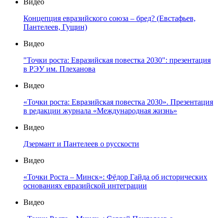
Видео
Концепция евразийского союза – бред? (Евстафьев,
Пантелеев, Гущин)
Видео
"Точки роста: Евразийская повестка 2030": презентация
в РЭУ им. Плеханова
Видео
«Точки роста: Евразийская повестка 2030». Презентация
в редакции журнала «Международная жизнь»
Видео
Дзермант и Пантелеев о русскости
Видео
«Точки Роста – Минск»: Фёдор Гайда об исторических
основаниях евразийской интеграции
Видео