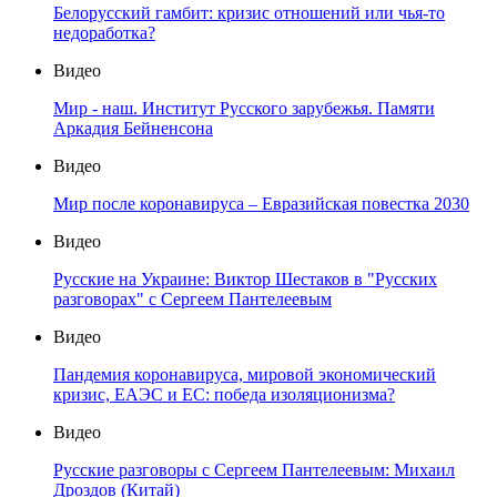
Белорусский гамбит: кризис отношений или чья-то
недоработка?
Видео
Мир - наш. Институт Русского зарубежья. Памяти
Аркадия Бейненсона
Видео
Мир после коронавируса – Евразийская повестка 2030
Видео
Русские на Украине: Виктор Шестаков в "Русских
разговорах" с Сергеем Пантелеевым
Видео
Пандемия коронавируса, мировой экономический
кризис, ЕАЭС и ЕС: победа изоляционизма?
Видео
Русские разговоры с Сергеем Пантелеевым: Михаил
Дроздов (Китай)