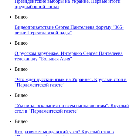
Президентские выборы на Украине. Первые итоги
предвыборной гонки
Видео
Видеоприветствие Сергея Пантелеева форуму "365-
летие Переяславской рады"
Видео
О русском зарубежье. Интервью Сергея Пантелеева
телеканалу "Большая Азия"
Видео
"Что ждёт русский язык на Украине". Круглый стол в
"Парламентской газете"
Видео
"Украина: эскалация по всем направлениям". Круглый
стол в "Парламентской газете"
Видео
Кто развяжет молдавский узел? Круглый стол в