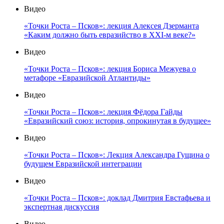
Видео
«Точки Роста – Псков»: лекция Алексея Дзерманта
«Каким должно быть евразийство в XXI-м веке?»
Видео
«Точки Роста – Псков»: лекция Бориса Межуева о
метафоре «Евразийской Атлантиды»
Видео
«Точки Роста – Псков»: лекция Фёдора Гайды
«Евразийский союз: история, опрокинутая в будущее»
Видео
«Точки Роста – Псков»: Лекция Александра Гущина о
будущем Евразийской интеграции
Видео
«Точки Роста – Псков»: доклад Дмитрия Евстафьева и
экспертная дискуссия
Видео