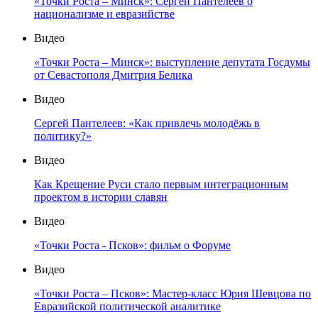
«Точки Роста – Минск»: Сергей Пантелеев о
национализме и евразийстве
Видео
«Точки Роста – Минск»: выступление депутата Госдумы
от Севастополя Дмитрия Белика
Видео
Сергей Пантелеев: «Как привлечь молодёжь в
политику?»
Видео
Как Крещение Руси стало первым интеграционным
проектом в истории славян
Видео
«Точки Роста - Псков»: фильм о Форуме
Видео
«Точки Роста – Псков»: Мастер-класс Юрия Шевцова по
Евразийской политической аналитике