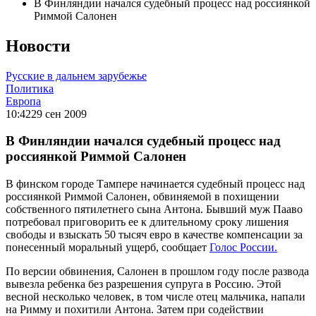
В Финляндии начался судебный процесс над россиянкой
Риммой Салонен
Новости
Русские в дальнем зарубежье
Политика
Европа
10:42
29 сен 2009
В Финляндии начался судебный процесс над
россиянкой Риммой Салонен
В финском городе Тампере начинается судебный процесс над
россиянкой Риммой Салонен, обвиняемой в похищении
собственного пятилетнего сына Антона. Бывший муж Пааво
потребовал приговорить ее к длительному сроку лишения
свободы и взыскать 50 тысяч евро в качестве компенсации за
понесенный моральный ущерб, сообщает
Голос России.
По версии обвинения, Салонен в прошлом году после развода
вывезла ребенка без разрешения супруга в Россию. Этой
весной несколько человек, в том числе отец мальчика, напали
на Римму и похитили Антона. Затем при содействии