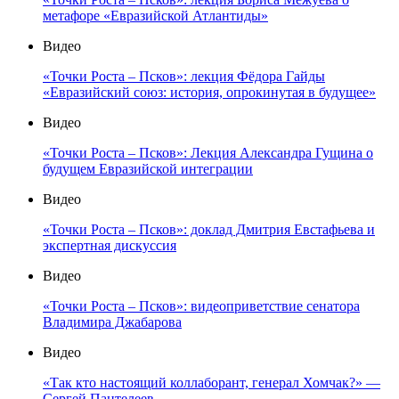
метафоре «Евразийской Атлантиды»
Видео
«Точки Роста – Псков»: лекция Фёдора Гайды
«Евразийский союз: история, опрокинутая в будущее»
Видео
«Точки Роста – Псков»: Лекция Александра Гущина о
будущем Евразийской интеграции
Видео
«Точки Роста – Псков»: доклад Дмитрия Евстафьева и
экспертная дискуссия
Видео
«Точки Роста – Псков»: видеоприветствие сенатора
Владимира Джабарова
Видео
«Так кто настоящий коллаборант, генерал Хомчак?» —
Сергей Пантелеев