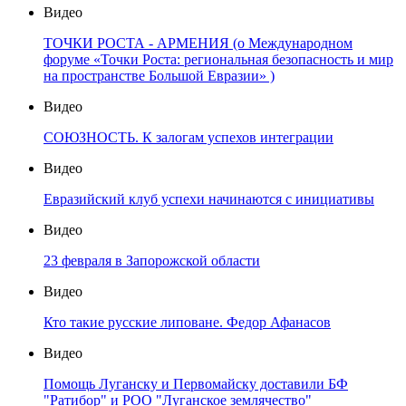
Видео
ТОЧКИ РОСТА - АРМЕНИЯ (о Международном
форуме «Точки Роста: региональная безопасность и мир
на пространстве Большой Евразии» )
Видео
СОЮЗНОСТЬ. К залогам успехов интеграции
Видео
Евразийский клуб успехи начинаются с инициативы
Видео
23 февраля в Запорожской области
Видео
Кто такие русские липоване. Федор Афанасов
Видео
Помощь Луганску и Первомайску доставили БФ
"Ратибор" и РОО "Луганское землячество"