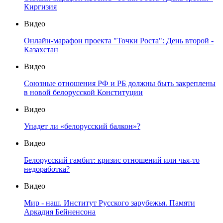
Киргизия
Видео
Онлайн-марафон проекта "Точки Роста": День второй -
Казахстан
Видео
Союзные отношения РФ и РБ должны быть закреплены
в новой белорусской Конституции
Видео
Упадет ли «белорусский балкон»?
Видео
Белорусский гамбит: кризис отношений или чья-то
недоработка?
Видео
Мир - наш. Институт Русского зарубежья. Памяти
Аркадия Бейненсона