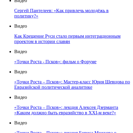
Видео
Сергей Пантелеев: «Как привлечь молодёжь в
политику?»
Видео
Как Крещение Руси стало первым интеграционным
проектом в истории славян
Видео
«Точки Роста - Псков»: фильм о Форуме
Видео
«Точки Роста – Псков»: Мастер-класс Юрия Шевцова по
Евразийской политической аналитике
Видео
«Точки Роста – Псков»: лекция Алексея Дзерманта
«Каким должно быть евразийство в XXI-м веке?»
Видео
«Точки Роста – Псков»: лекция Бориса Межуева о