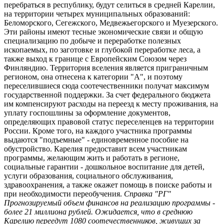
перебраться в республику, будут селиться в средней Карелии,
на территории четырех муниципальных образований:
Беломорского, Сегежского, Медвежьегорского и Муезерского.
Эти районы имеют тесные экономические связи и общую
специализацию по добыче и переработке полезных
ископаемых, по заготовке и глубокой переработке леса, а
также выход к границе с Европейским Союзом через
Финляндию. Территория вселения является приграничным
регионом, она отнесена к категории "А", и поэтому
переселившиеся сюда соотечественники получат максимум
государственной поддержки. За счет федерального бюджета
им компенсируют расходы на переезд к месту проживания, на
уплату госпошлины за оформление документов,
определяющих правовой статус переселенцев на территории
России. Кроме того, на каждого участника программы
выдаются "подъемные" - единовременное пособие на
обустройство. Карелия предоставит всем участникам
программы, желающим жить и работать в регионе,
социальные гарантии - дошкольное воспитание для детей,
услуги образования, социального обслуживания,
здравоохранения, а также окажет помощь в поиске работы и
при необходимости переобучения.
Справка "РГ"
Прогнозируемый объем финансов на реализацию программы -
более 21 миллиона рублей. Ожидается, что в среднюю
Карелию переедут 1080 соотечественников, живущих за