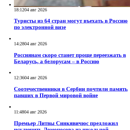
18:12
04 авг 2026
Туристы из 64 стран могут въехать в Россию
по электронной визе
14:28
04 авг 2026
Россиянам скоро станет проще переезжать в
Беларусь, а белорусам – в Россию
12:36
04 авг 2026
Соотечественники в Сербии почтили память
павших в Первой мировой войне
11:48
04 авг 2026
Премьер Литвы Синкявичюс предложил
исключить Ломоносова из школьной