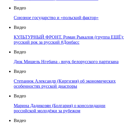
Видео
Союзное государство и «польский фактор»
Видео
КУЛЬТУРНЫЙ ФРОНТ. Роман Рыкалов (группа ЕЩЁ):
русский рок за русский #Донбасс
Видео
Дюк Мишель Нгебана - внук белорусского партизана
Видео
Степанюк Александр (Киргизия) об экономических
особенностях русской диаспоры
Видео
Марина Дадикозян (Болгария) о консолидации
российской молодёжи за рубежом
Видео