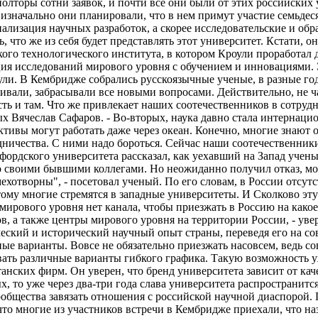
олторы сотни заявок, и почти все они были от этих российских 
изначально они планировали, что в нем примут участие семьдеся
циализация научных разработок, а скорее исследовательские и о
, что же из себя будет представлять этот университет. Кстати,
кого технологического института, в котором Кроули проработал 
ия исследований мирового уровня с обучением и инновациями. Э
роули. В Кембридже собрались русскоязычные ученые, в разные г
ивали, забрасывали все новыми вопросами. Действительно, не ч
ь и там. Что же привлекает наших соотечественников в сотрудни
ячеслав Сафаров. - Во-вторых, наука давно стала интернациона
тивы могут работать даже через океан. Конечно, многие знают о
рудничества. С ними надо бороться. Сейчас наши соотечественни
дского университета рассказал, как уехавший на Запад ученый
о своими бывшими коллегами. Но неожиданно получил отказ, мол,
мехотворны", - посетовал ученый. По его словам, в России отсутс
этому многие стремятся в западные университеты. И Сколково э
 мирового уровня нет канала, чтобы приезжать в Россию на како
, а также центры мирового уровня на территории России, - увер
еский и исторический научный опыт страны, переведя его на сов
зные варианты. Вовсе не обязательно приезжать насовсем, ведь
вать различные варианты гибкого графика. Такую возможность у
танских фирм. Он уверен, что бренд университета зависит от кач
 то уже через два-три года слава университета распространится 
сообщества завязать отношения с российской научной диаспорой
о многие из участников встречи в Кембридже приехали, что назы