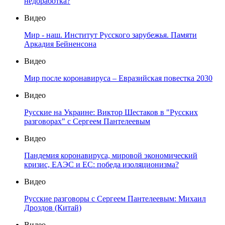
недоработка?
Видео
Мир - наш. Институт Русского зарубежья. Памяти
Аркадия Бейненсона
Видео
Мир после коронавируса – Евразийская повестка 2030
Видео
Русские на Украине: Виктор Шестаков в "Русских
разговорах" с Сергеем Пантелеевым
Видео
Пандемия коронавируса, мировой экономический
кризис, ЕАЭС и ЕС: победа изоляционизма?
Видео
Русские разговоры с Сергеем Пантелеевым: Михаил
Дроздов (Китай)
Видео