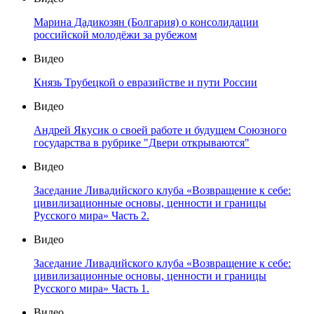
Марина Дадикозян (Болгария) о консолидации
российской молодёжи за рубежом
Видео
Князь Трубецкой о евразийстве и пути России
Видео
Андрей Якусик о своей работе и будущем Союзного
государства в рубрике "Двери открываются"
Видео
Заседание Ливадийского клуба «Возвращение к себе:
цивилизационные основы, ценности и границы
Русского мира» Часть 2.
Видео
Заседание Ливадийского клуба «Возвращение к себе:
цивилизационные основы, ценности и границы
Русского мира» Часть 1.
Видео