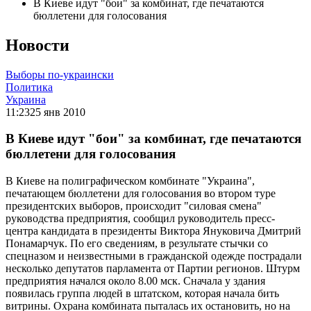
В Киеве идут "бои" за комбинат, где печатаются
бюллетени для голосования
Новости
Выборы по-украински
Политика
Украина
11:23
25 янв 2010
В Киеве идут "бои" за комбинат, где печатаются
бюллетени для голосования
В Киеве на полиграфическом комбинате "Украина",
печатающем бюллетени для голосования во втором туре
президентских выборов, происходит "силовая смена"
руководства предприятия, сообщил руководитель пресс-
центра кандидата в президенты Виктора Януковича Дмитрий
Понамарчук. По его сведениям, в результате стычки со
спецназом и неизвестными в гражданской одежде пострадали
несколько депутатов парламента от Партии регионов. Штурм
предприятия начался около 8.00 мск. Сначала у здания
появилась группа людей в штатском, которая начала бить
витрины. Охрана комбината пыталась их остановить, но на