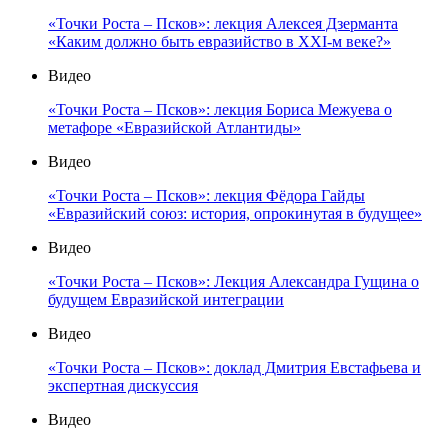
«Точки Роста – Псков»: лекция Алексея Дзерманта
«Каким должно быть евразийство в XXI-м веке?»
Видео
«Точки Роста – Псков»: лекция Бориса Межуева о
метафоре «Евразийской Атлантиды»
Видео
«Точки Роста – Псков»: лекция Фёдора Гайды
«Евразийский союз: история, опрокинутая в будущее»
Видео
«Точки Роста – Псков»: Лекция Александра Гущина о
будущем Евразийской интеграции
Видео
«Точки Роста – Псков»: доклад Дмитрия Евстафьева и
экспертная дискуссия
Видео