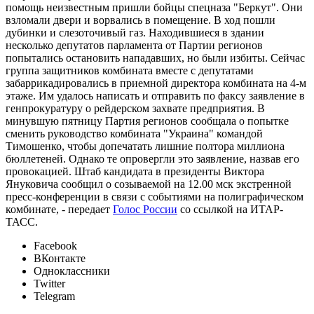
помощь неизвестным пришли бойцы спецназа "Беркут". Они
взломали двери и ворвались в помещение. В ход пошли
дубинки и слезоточивый газ. Находившиеся в здании
несколько депутатов парламента от Партии регионов
попытались остановить нападавших, но были избиты. Сейчас
группа защитников комбината вместе с депутатами
забаррикадировались в приемной директора комбината на 4-м
этаже. Им удалось написать и отправить по факсу заявление в
генпрокуратуру о рейдерском захвате предприятия. В
минувшую пятницу Партия регионов сообщала о попытке
сменить руководство комбината "Украина" командой
Тимошенко, чтобы допечатать лишние полтора миллиона
бюллетеней. Однако те опровергли это заявление, назвав его
провокацией. Штаб кандидата в президенты Виктора
Януковича сообщил о созываемой на 12.00 мск экстренной
пресс-конференции в связи с событиями на полиграфическом
комбинате, - передает
Голос России
со ссылкой на ИТАР-
ТАСС.
Facebook
ВКонтакте
Одноклассники
Twitter
Telegram