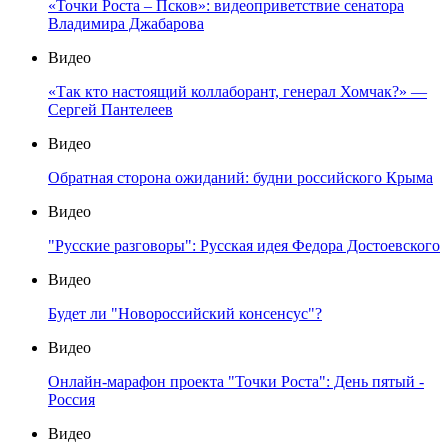
«Точки Роста – Псков»: видеоприветствие сенатора
Владимира Джабарова
Видео
«Так кто настоящий коллаборант, генерал Хомчак?» —
Сергей Пантелеев
Видео
Обратная сторона ожиданий: будни российского Крыма
Видео
"Русские разговоры": Русская идея Федора Достоевского
Видео
Будет ли "Новороссийский консенсус"?
Видео
Онлайн-марафон проекта "Точки Роста": День пятый -
Россия
Видео