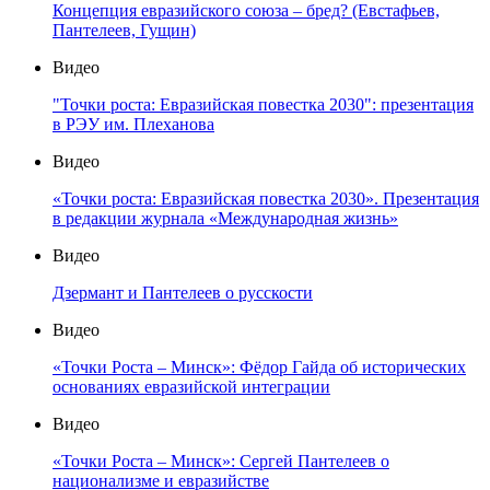
Концепция евразийского союза – бред? (Евстафьев,
Пантелеев, Гущин)
Видео
"Точки роста: Евразийская повестка 2030": презентация
в РЭУ им. Плеханова
Видео
«Точки роста: Евразийская повестка 2030». Презентация
в редакции журнала «Международная жизнь»
Видео
Дзермант и Пантелеев о русскости
Видео
«Точки Роста – Минск»: Фёдор Гайда об исторических
основаниях евразийской интеграции
Видео
«Точки Роста – Минск»: Сергей Пантелеев о
национализме и евразийстве