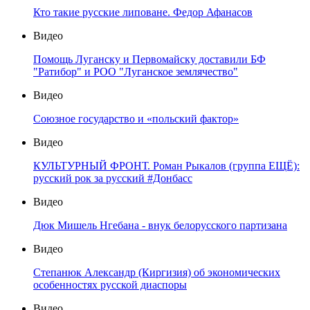
Кто такие русские липоване. Федор Афанасов
Видео
Помощь Луганску и Первомайску доставили БФ
"Ратибор" и РОО "Луганское землячество"
Видео
Союзное государство и «польский фактор»
Видео
КУЛЬТУРНЫЙ ФРОНТ. Роман Рыкалов (группа ЕЩЁ):
русский рок за русский #Донбасс
Видео
Дюк Мишель Нгебана - внук белорусского партизана
Видео
Степанюк Александр (Киргизия) об экономических
особенностях русской диаспоры
Видео